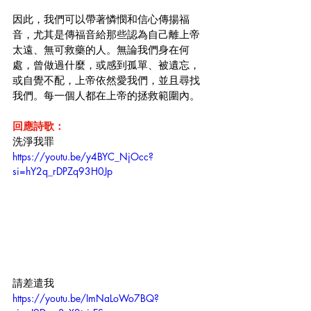
因此，我們可以帶著憐憫和信心傳揚福
音，尤其是傳福音給那些認為自己離上帝
太遠、無可救藥的人。無論我們身在何
處，曾做過什麼，或感到孤單、被遺忘，
或自覺不配，上帝依然愛我們，並且尋找
我們。每一個人都在上帝的拯救範圍內。
回應詩歌：
洗淨我罪
https://youtu.be/y4BYC_NjOcc?
si=hY2q_rDPZq93H0Jp
請差遣我
https://youtu.be/ImNaLoWo7BQ?