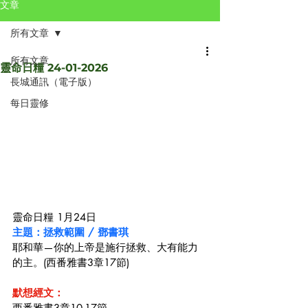
文章
所有文章
所有文章
靈命日糧 24-01-2026
長城通訊（電子版）
每日靈修
靈命日糧 1月24日
主題：拯救範圍 / 鄧書琪
耶和華—你的上帝是施行拯救、大有能力
的主。(西番雅書3章17節)
默想經文：
西番雅書3章10-17節