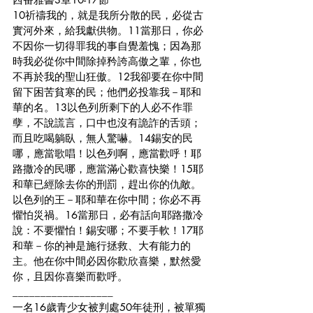
10祈禱我的，就是我所分散的民，必從古
實河外來，給我獻供物。11當那日，你必
不因你一切得罪我的事自覺羞愧；因為那
時我必從你中間除掉矜誇高傲之輩，你也
不再於我的聖山狂傲。12我卻要在你中間
留下困苦貧寒的民；他們必投靠我－耶和
華的名。13以色列所剩下的人必不作罪
孽，不說謊言，口中也沒有詭詐的舌頭；
而且吃喝躺臥，無人驚嚇。14錫安的民
哪，應當歌唱！以色列啊，應當歡呼！耶
路撒冷的民哪，應當滿心歡喜快樂！15耶
和華已經除去你的刑罰，趕出你的仇敵。
以色列的王－耶和華在你中間；你必不再
懼怕災禍。16當那日，必有話向耶路撒冷
說：不要懼怕！錫安哪；不要手軟！17耶
和華－你的神是施行拯救、大有能力的
主。他在你中間必因你歡欣喜樂，默然愛
你，且因你喜樂而歡呼。
__________________
一名16歲青少女被判處50年徒刑，被單獨