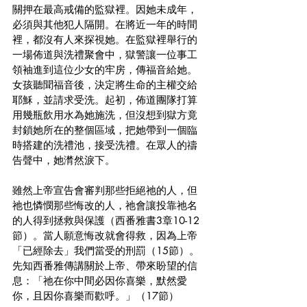
關押在最高戒備的監獄裡。因她未成年，
必須與其他犯人隔開。在將近一年的時間
裡，都沒有人來探視她。在監獄裡舉行的
一場佈道與洗禮聚會中，獄警讓一位事工
領袖進到這位少女的牢房，傳福音給她。
女孩聽聞福音後，決定將生命的主權交給
耶穌，並請求受洗。起初，佈道團隊打算
用幾瓶飲用水為她施洗，但沒想到獄方竟
封鎖她所在的整個區域，把她帶到一個臨
時搭建的洗禮池，接受洗禮。在眾人的禱
告聲中，她潸然淚下。
雖然上帝宣告會審判那些拒絕祂的人，但
祂也憐憫那些悔改的人，祂會讓投靠祂名
的人得到拯救與保護（西番雅書3章10-12
節）。當人願意悔改就會得救，因為上帝
「已經除去」我們當受的刑罰（15節）。
先知西番雅傳講關於上帝、帶來盼望的信
息：「祂在你中間必因你喜樂，默然愛
你，且因你喜樂而歡呼。」（17節）