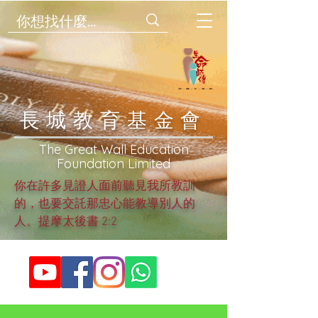
​長城教育基金會
​The Great Wall Education
Foundation Limited
你在許多見證人面前聽見我所教訓
的，也要交託那忠心能教導別人的
人。提摩太後書 2:2