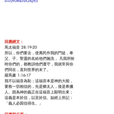
si=cJ9Dme3vX2tsjrES
回應經文：
馬太福音 28:19-20
所以，你們要去，使萬民作我的門徒，奉
父、子、聖靈的名給他們施洗 。凡我所吩
咐你們的，都教訓他們遵守，我就常與你
們同在，直到世界的末了。
羅馬書 1:16-17
我不以福音為恥；這福音本是神的大能，
要救一切相信的，先是猶太人，後是希臘
人。因為神的義正在這福音上顯明出來；
這義是本於信，以至於信。如經上所記：
「義人必因信得生。」