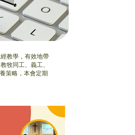
聖經教學，有效地帶
、教牧同工、義工、
養策略，本會定期
。