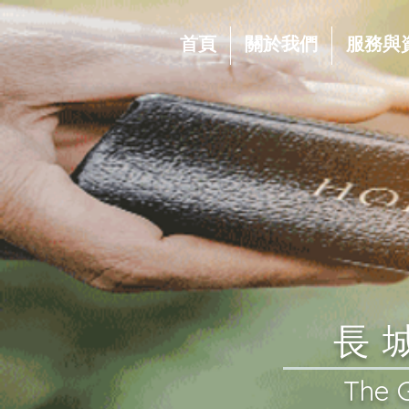
首頁
關於我們
服務與
​
​The 