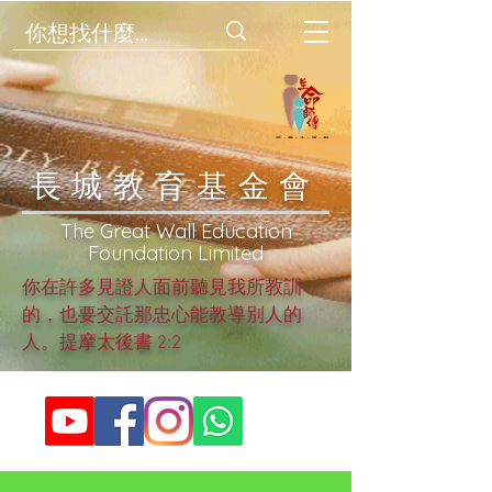
​長城教育基金會
​The Great Wall Education
Foundation Limited
你在許多見證人面前聽見我所教訓
的，也要交託那忠心能教導別人的
人。提摩太後書 2:2