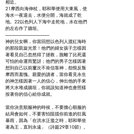
相近。
21摩西向海伸杖，耶和華便用大東風，使
海水一夜退去，水便分開，海就成了乾
地。22以色列人下海中走乾地，水在他們
的左右作了牆垣。
-------------------------------------------------
神的兒女啊，你當回想以色列人渡紅海時
的那段凱旋光景！他們的婦女孩子怎樣因
著看見自己忽然得了拯救，脫離了比死還
可怕的命運而驚訝；他們的男子怎樣因著
想到自己以前屢次不肯信靠神，怨恨反叛
摩西而羞愧。親愛的讀者，當你看見永生
的神怎樣因著一人的信心，伸出他的手來
將大水堆成牆垣，你就該知道神也會照樣
按著你的信心給你成就。
當你決意順服神的時候，不要擔心順服的
結局會如何，不要害怕阻擋你前進的狂風
暴雨，因為「在洪水泛濫之時，耶和華坐
著為王，直到永遠」（詩篇29章10節）。