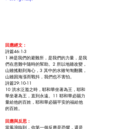
回應經文：
詩篇46:1-3
1 神是我們的避難所，是我們的力量，是我
們在患難中隨時的幫助。2 所以地雖改變，
山雖搖動到海心，3 其中的水雖匉訇翻騰，
山雖因海漲而戰抖，我們也不害怕。
詩篇29:10-11
10 洪水泛濫之時，耶和華坐著為王，耶和
華坐著為王，直到永遠。11 耶和華必賜力
量給他的百姓，耶和華必賜平安的福給他
的百姓。
回應與反思：
當風浪臨到，你第一個反應是恐懼，還是