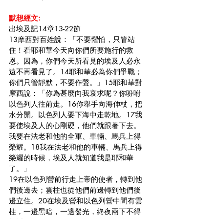
默想經文:
出埃及記14章13-22節
13摩西對百姓說：「不要懼怕，只管站
住！看耶和華今天向你們所要施行的救
恩。因為，你們今天所看見的埃及人必永
遠不再看見了。14耶和華必為你們爭戰；
你們只管靜默，不要作聲。」15耶和華對
摩西說：「你為甚麼向我哀求呢？你吩咐
以色列人往前走。16你舉手向海伸杖，把
水分開。以色列人要下海中走乾地。17我
要使埃及人的心剛硬，他們就跟著下去。
我要在法老和他的全軍、車輛、馬兵上得
榮耀。18我在法老和他的車輛、馬兵上得
榮耀的時候，埃及人就知道我是耶和華
了。」
19在以色列營前行走上帝的使者，轉到他
們後邊去；雲柱也從他們前邊轉到他們後
邊立住。20在埃及營和以色列營中間有雲
柱，一邊黑暗，一邊發光，終夜兩下不得