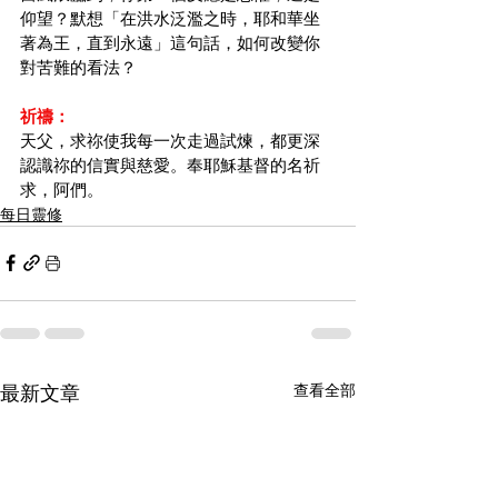
仰望？默想「在洪水泛濫之時，耶和華坐
著為王，直到永遠」這句話，如何改變你
對苦難的看法？
祈禱：
天父，求祢使我每一次走過試煉，都更深
認識祢的信實與慈愛。奉耶穌基督的名祈
求，阿們。
每日靈修
最新文章
查看全部