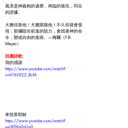
風浪是神義袍的邊襟，再臨的徵兆，同在
的證據。
大膽信靠他！大膽跟隨他！不久你就會發
現：那攔阻你前進的阻力，會因著神的命
令，變成自由的進路。—梅爾（F.B. 
Meyer）
回應詩歌:
我的感謝
https://www.youtube.com/watch?
v=h76VX22_BcM
來投靠耶穌
https://www.youtube.com/watch?
v=L8DVg0nLLq0