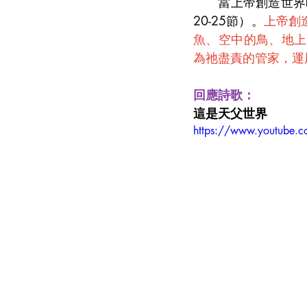
　　當上帝創造世界
20-25節）。
上帝創
魚、空中的鳥、地上
為祂盡責的管家，運
回應詩歌：
這是天父世界
https://www.youtube.