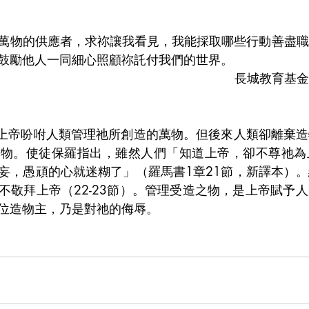
萬物的供應者，求祢讓我看見，我能採取哪些行動善盡職
鼓勵他人一同細心照顧祢託付我們的世界。
長城教育基金
，上帝吩咐人類管理祂所創造的萬物。但後來人類卻離棄
之物。使徒保羅指出，雖然人們「知道上帝，卻不尊祂為
妄，愚頑的心就迷糊了」（羅馬書1章21節，新譯本）
不敬拜上帝（22-23節）。管理受造之物，是上帝賦予
位造物主，乃是對祂的侮辱。