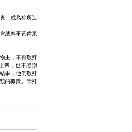
責，成為祢所造
會總幹事黃偉東
造物主，不再敬拜
上帝，也不感謝
。結果，他們敬拜
人類的職責。崇拜