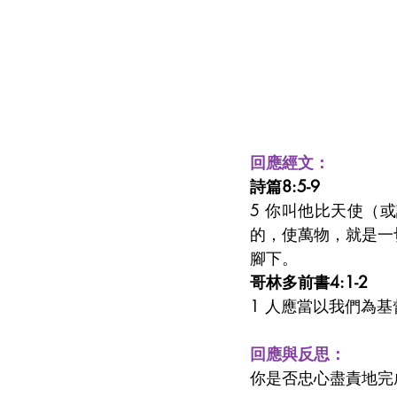
回應經文：
詩篇8:5-9
5 你叫他比天使（
的，使萬物，就是一
腳下。
哥林多前書4:1-2
1 人應當以我們為
回應與反思：
你是否忠心盡責地完