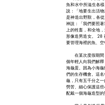
魚和水中所滋生各樣
說：「地要生出活物
是神造出野獸，各從
神說：「我們要照著
上的牲畜，和全地，
形像造男造女。 2
要管理海裡的魚、空
　　在某次度假期間
個年輕人向我們解釋
海龜蛋。因為小海龜
們的生存機會。這名
龜，只有五千分之一
勞苦、細心保護這些
配戴一個海龜造型的