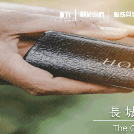
首頁
關於我們
服務與
​
​The 