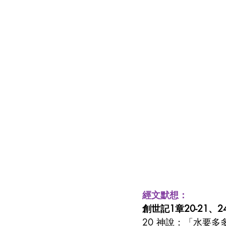
經文默想：
創世記1章20-21、24
20 神說：「水要