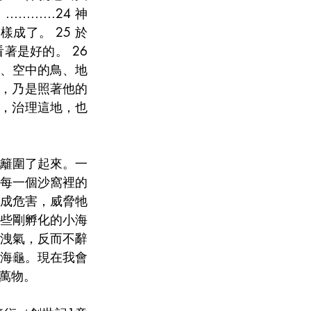
…………24 神
成了。 25 於
是好的。 26 
、空中的鳥、地
人，乃是照著他的
面，治理這地，也
籬圍了起來。一
每一個沙窩裡的
成危害，威脅牠
些剛孵化的小海
洩氣，反而不辭
海龜。現在我會
萬物。