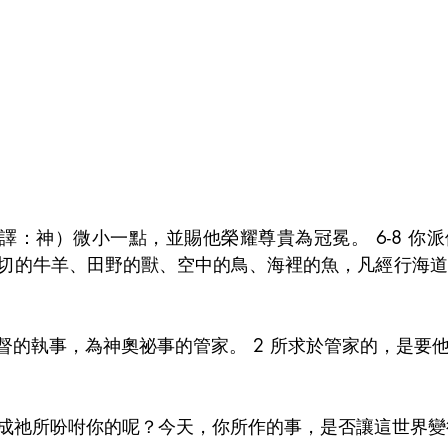
或譯：神）微小一點，並賜他榮耀尊貴為冠冕。 6-8 你
切的牛羊、田野的獸、空中的鳥、海裡的魚，凡經行海道
基督的執事，為神奧祕事的管家。 2 所求於管家的，是要
成祂所吩咐你的呢？今天，你所作的事，是否讓這世界變