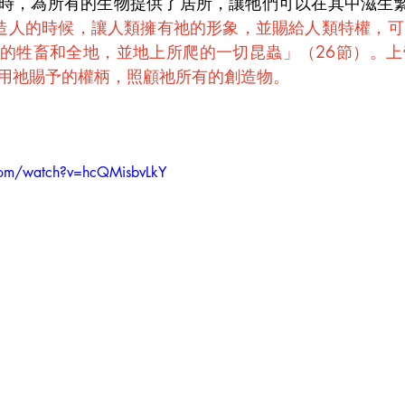
時，為所有的生物提供了居所，讓牠們可以在其中滋生繁
造人的時候，讓人類擁有祂的形象，並賜給人類特權，可
的牲畜和全地，並地上所爬的一切昆蟲」（26節）。上
用祂賜予的權柄，照顧祂所有的創造物。
com/watch?v=hcQMisbvLkY