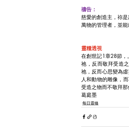
禱告：
慈愛的創造主，祢是
萬物的管理者，並能
靈糧透視
在創世記1章28節
祂，反而敬拜受造
祂，反而心思變為虛
人和動物的雕像，而
受造之物而不敬拜那
葛庭墨
每日靈修