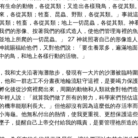
有生命的動物，各從其類；又造出各樣飛鳥，各從其類。
來，各從其類；牲畜、昆蟲、野獸，各從其類。」事就這樣
其類；牲畜，各從其類；地上一切昆蟲，各從其類。神看著
我們的形像、按著我們的樣式造人，使他們管理海裡的魚
並地上所爬的一切昆蟲。」 27 神就照著自己的形像造
8 神就賜福給他們，又對他們說：「要生養眾多，遍滿地
中的鳥，和地上各樣行動的活物。」
，我和丈夫沿著海灘散步，發現有一大片的沙灘被臨時圍
，他和一群志工不分晝夜地輪流駐守這裡，是要竭力保護
孵化後從沙窩裡爬出來，周圍的動物和人類就會對牠們造
年輕人說：「就算我們做了所有的努力，科學家們預估這
的機率能順利長大。」但他卻沒有因為這麼低的存活率而
小海龜。他無私付出的熱情，使我更重視、更想保護這些
墜子，提醒自己上帝交付給我的職責，是要管理祂所造的