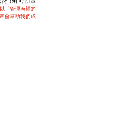
衍（創世記1章
以「管理海裡的
帝會幫助我們成