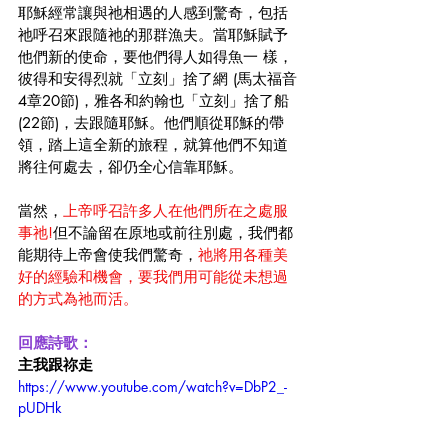
耶穌經常讓與祂相遇的人感到驚奇，包括
祂呼召來跟隨祂的那群漁夫。當耶穌賦予
他們新的使命，要他們得人如得魚一 樣，
彼得和安得烈就「立刻」捨了網 (馬太福音
4章20節)，雅各和約翰也「立刻」捨了船 
(22節)，去跟隨耶穌。他們順從耶穌的帶
領，踏上這全新的旅程，就算他們不知道
將往何處去，卻仍全心信靠耶穌。 
當然，
上帝呼召許多人在他們所在之處服
事祂!
但不論留在原地或前往別處，我們都
能期待上帝會使我們驚奇，
祂將用各種美
好的經驗和機會，要我們用可能從未想過
的方式為祂而活。
回應詩歌：
主我跟祢走
https://www.youtube.com/watch?v=DbP2_-
pUDHk