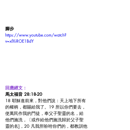
腳步
https://www.youtube.com/watch?
v=xfXiROE1BdY
回應經文：
馬太福音
28:18-20
18 耶穌進前來，對他們說：天上地下所有
的權柄，都賜給我了。19 所以你們要去，
使萬民作我的門徒，奉父子聖靈的名，給
他們施洗，〔或作給他們施洗歸於父子聖
靈的名]，20 凡我所吩咐你們的，都教訓他