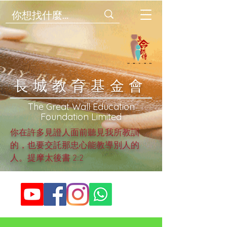
​長城教育基金會
​The Great Wall Education
Foundation Limited
你在許多見證人面前聽見我所教訓
的，也要交託那忠心能教導別人的
人。提摩太後書 2:2