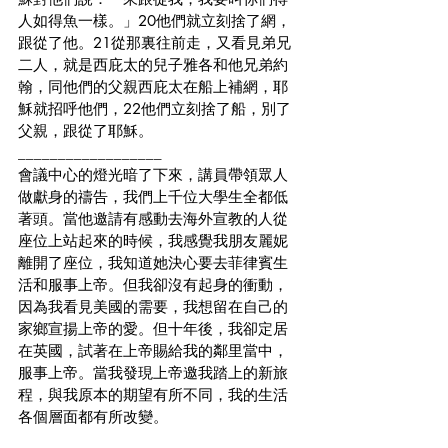
人如得魚一樣。」20他們就立刻捨了網，
跟從了他。21從那裏往前走，又看見弟兄
二人，就是西庇太的兒子雅各和他兄弟約
翰，同他們的父親西庇太在船上補網，耶
穌就招呼他們，22他們立刻捨了船，別了
父親，跟從了耶穌。
__________________
會議中心的燈光暗了下來，講員帶領眾人
做獻身的禱告，我們上千位大學生全都低
著頭。當他邀請有感動去海外宣教的人從
座位上站起來的時候，我感覺我朋友麗妮
離開了座位，我知道她決心要去菲律賓生
活和服事上帝。但我卻沒有起身的衝動，
因為我看見美國的需要，我想留在自己的
家鄉宣揚上帝的愛。但十年後，我卻定居
在英國，試著在上帝賜給我的鄰里當中，
服事上帝。當我發現上帝邀我踏上的新旅
程，與我原本的期望有所不同，我的生活
各個層面都有所改變。