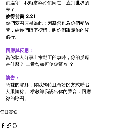
們遵守，我就常與你們同在，直到世界的
末了。
彼得前書 2:21
你們蒙召原是為此；因基督也為你們受過
苦，給你們留下榜樣，叫你們跟隨他的腳
蹤行。
回應與反思：
當你聽人分享上帝動工的事時，你的反應
是什麼？ 上帝曾如何使你驚奇 ？ 
禱告：
慈愛的耶穌，你以獨特且奇妙的方式呼召
人跟隨祢。 求教導我認出你的聲音，回應
祢的呼召。
每日靈修