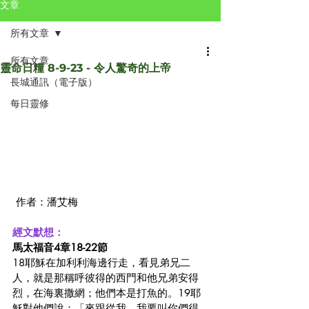
文章
所有文章
所有文章
靈命日糧 8-9-23 - 令人驚奇的上帝
長城通訊（電子版）
每日靈修
 作者：潘艾梅
經文默想：
馬太福音4章18-22節
18耶穌在加利利海邊行走，看見弟兄二
人，就是那稱呼彼得的西門和他兄弟安得
烈，在海裏撒網；他們本是打魚的。19耶
穌對他們說：「來跟從我，我要叫你們得