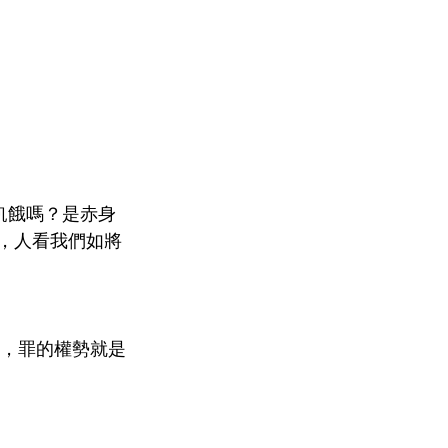
飢餓嗎？是赤身
殺，人看我們如將
罪，罪的權勢就是