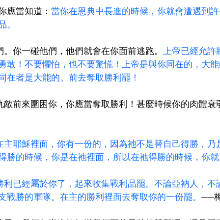
讀者，你應當知道：
當你在恩典中長進的時候，你就會遭遇到許
品。
著怕他們。你一碰他們，他們就會在你面前逃跑。
上帝已經允許
勇敢！不要懼怕，也不要驚慌！上帝是與你同在的，大能
同在者是大能的。前去奪取勝利罷！
時候你的仇敵前來圍困你，你應當奪取勝利！甚麼時候你的肉體
在主耶穌裡面，你有一份的，因為祂不是替自己得勝，乃
得勝的時候，你是在祂裡面，所以在祂得勝的時候，你就
勝利已經屬於你了，起來收集戰利品罷。不論亞衲人，不
支戰勝的軍隊。在主的勝利裡面去奪取你的一份罷。
──