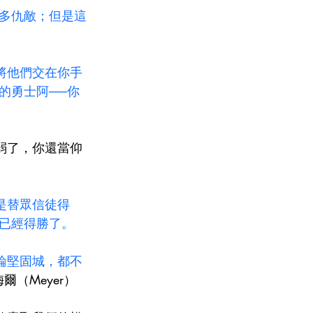
多仇敵；但是這
將他們交在你手
的勇士阿──你
衰弱了，你還當仰
是替眾信徒得
已經得勝了。
論堅固城，都不
梅爾（Meyer）