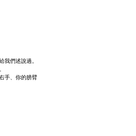
也給我們述說過。
。
的右手、你的膀臂