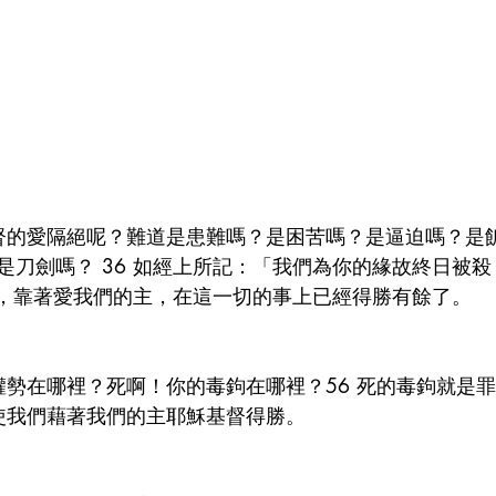
基督的愛隔絕呢？難道是患難嗎？是困苦嗎？是逼迫嗎？是
是刀劍嗎？ 36 如經上所記：「我們為你的緣故終日被
然而，靠著愛我們的主，在這一切的事上已經得勝有餘了。 
的權勢在哪裡？死啊！你的毒鉤在哪裡？56 死的毒鉤就是
，使我們藉著我們的主耶穌基督得勝。