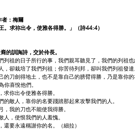
 作者：梅爾
王。求祢出令，使雅各得勝。」（詩44:4）
可拉後裔的訓誨詩，交於伶長。
我們列祖的日子所行的事，我們親耳聽見了，我們的列祖
邦人，卻栽培了我們列祖；你苦待列邦，卻叫我們列祖發達
自己的刀劍得地土，也不是靠自己的膀臂得勝，乃是靠你
為你喜悅他們。
王，求你出令使雅各得勝。
我們的敵人，靠你的名要踐踏那起來攻擊我們的人。
的弓，我的刀也不能使我得勝。
離敵人，使恨我們的人羞愧。
耀，還要永遠稱謝你的名。（細拉）