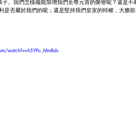
是君王的孩子。我們怎樣纔能加增我們至尊元首的榮譽呢？還是
利是否屬於我們的呢；還是堅持我們皇室的特權，大膽前
.com/watch?v=h5YPo_MmBds