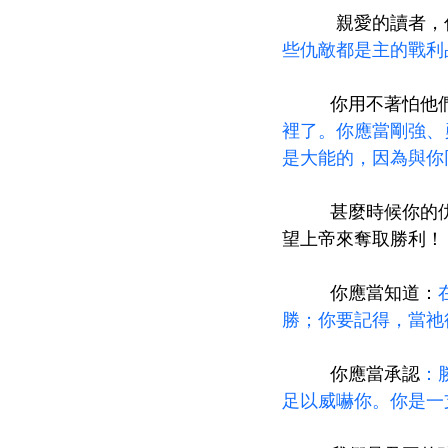
         親愛的
些仇敵都是主的戰利
        你用不
裡了。你應當剛強、
是大能的，因為與你
        甚麼
望上帝來奪取勝利！
        你應當知道：
勝；你要記得，當祂
        你應當承認
：
足以威嚇你。你是一