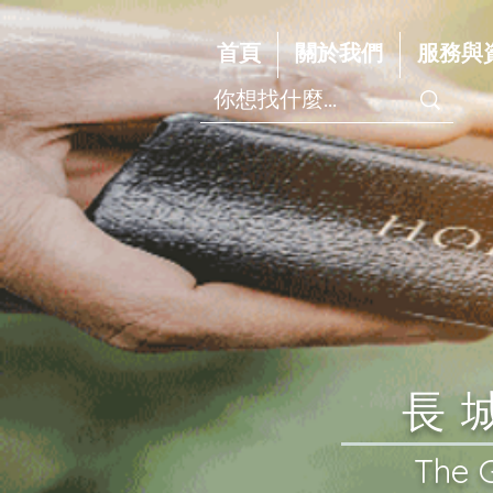
首頁
關於我們
服務與
​
​The 