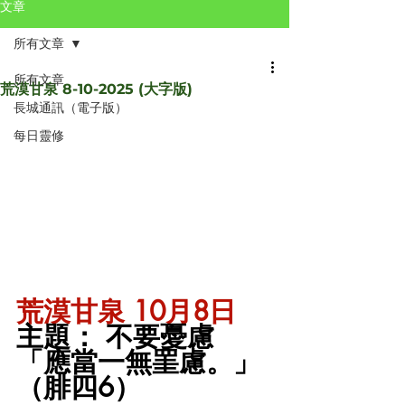
文章
所有文章
所有文章
荒漠甘泉 8-10-2025 (大字版)
長城通訊（電子版）
每日靈修
荒漠甘泉 10月8日 
主題： 不要憂慮
「應當一無罣慮。」
（腓四6）