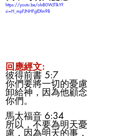
https://youtu.be/olvB0WJTlkY?
si=H_mpFJNHFgIDfm9B   
回應經文:
彼得前書 5:7
你們要將一切的憂慮
卸給神，因為他顧念
你們。
馬太福音 6:34
所以，不要為明天憂
慮，因為明天的事，