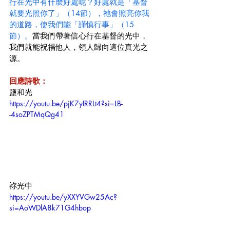
行在光中有什麼好處呢？好處就是「基督
就要光照你了」（14節），祂會照亮你我
的道路，使我們能「謹慎行事」（15
節）。
當我們帶著信心行在基督的光中，
我們就能祝福他人，領人歸向這位真光之
源。
回應詩歌：
鹽和光
https://youtu.be/pjK7yIRRLt4?si=LB-
-4soZPTMqQg41
祢光中
https://youtu.be/yXXYVGw25Ac?
si=AoWDlA8k71G4hbop 