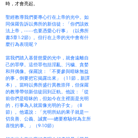
時，才會亮起。
聖經教導我們要專心行在上帝的光中。如
同保羅告訴以弗所的新信徒：「你們該效
法上帝，⋯⋯也要憑愛心行事」（以弗所
書5章1-2節）。但行在上帝的光中會有什
麼行為表現呢？
當我們踏入基督慈愛的光中，就會遠離自
己的罪孽。這些罪包括淫亂、污穢、貪婪
和拜偶像。保羅說：「不要參與暗昧無益
的事，倒要把它揭露出來」（11節，新譯
本）。當時以弗所盛行異教崇拜，但保羅
的教導帶領新信徒回到正軌。他說：「從
前你們是暗昧的，但如今在主裡面是光明
的，行事為人就當像光明的子女」（8
節）。他還說：「光明所結的果子就是一
切良善、公義、誠實──總要察驗何為主所
喜悅的事。」（9-10節）