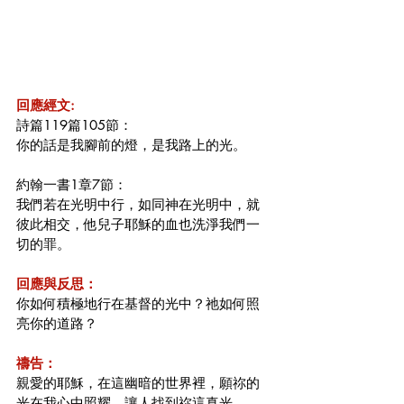
回應經文:
詩篇119篇105節：
你的話是我腳前的燈，是我路上的光。
約翰一書1章7節：
我們若在光明中行，如同神在光明中，就
彼此相交，他兒子耶穌的血也洗淨我們一
切的罪。
回應與反思：
你如何積極地行在基督的光中？祂如何照
亮你的道路？
禱告：
親愛的耶穌，在這幽暗的世界裡，願祢的
光在我心中照耀，讓人找到祢這真光。