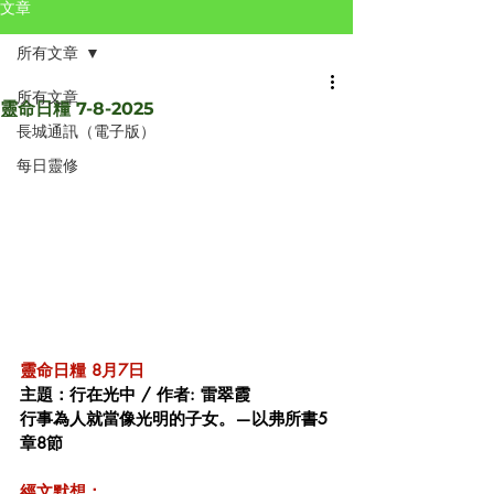
文章
所有文章
所有文章
靈命日糧 7-8-2025
長城通訊（電子版）
每日靈修
靈命日糧 8月7日 
主題：行在光中 / 作者: 雷翠霞
行事為人就當像光明的子女。—以弗所書5
章8節
經文默想：