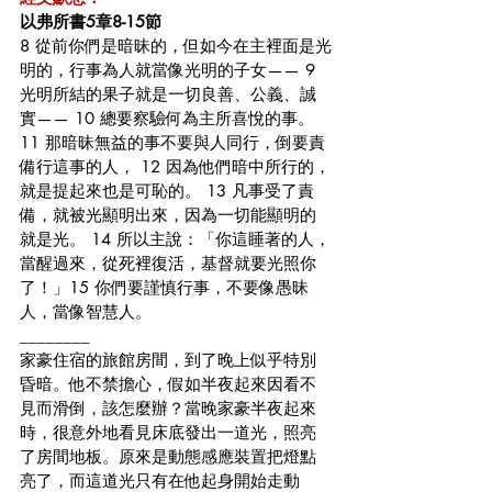
以弗所書5章8-15節
8 從前你們是暗昧的，但如今在主裡面是光
明的，行事為人就當像光明的子女—— 9 
光明所結的果子就是一切良善、公義、誠
實—— 10 總要察驗何為主所喜悅的事。 
11 那暗昧無益的事不要與人同行，倒要責
備行這事的人， 12 因為他們暗中所行的，
就是提起來也是可恥的。 13 凡事受了責
備，就被光顯明出來，因為一切能顯明的
就是光。 14 所以主說：「你這睡著的人，
當醒過來，從死裡復活，基督就要光照你
了！」15 你們要謹慎行事，不要像愚昧
人，當像智慧人。
________
家豪住宿的旅館房間，到了晚上似乎特別
昏暗。他不禁擔心，假如半夜起來因看不
見而滑倒，該怎麼辦？當晚家豪半夜起來
時，很意外地看見床底發出一道光，照亮
了房間地板。原來是動態感應裝置把燈點
亮了，而這道光只有在他起身開始走動