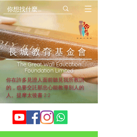
​長城教育基金會
​The Great Wall Education
Foundation Limited
你在許多見證人面前聽見我所教訓
的，也要交託那忠心能教導別人的
人。提摩太後書 2:2