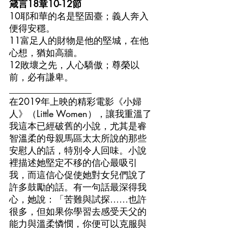
箴言18章10-12節
10耶和華的名是堅固臺；義人奔入
便得安穩。
11富足人的財物是他的堅城，在他
心想，猶如高牆。
12敗壞之先，人心驕傲；尊榮以
前，必有謙卑。
__________________
在2019年上映的精彩電影《小婦
人》（Little Women），讓我重溫了
我這本已經破舊的小說，尤其是睿
智溫柔的母親馬區太太所說的那些
安慰人的話，特別令人回味。小說
裡描述她堅定不移的信心最吸引
我，而這信心促使她對女兒們說了
許多鼓勵的話。有一句話最深得我
心，她說：「苦難與試探……也許
很多，但如果你學習去感受天父的
能力與溫柔憐憫，你便可以克服與