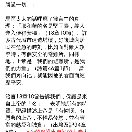
勝過一切。」
馬區太太的話呼應了箴言中的真
理：「耶和華的名是堅固臺，義人
奔入便得安穩」（18章10節）。許
多古代城市建造塔樓，好讓城內居
民在危急的時刻，比如面對敵人攻
擊時，有個安全的避難所。同樣
地，上帝是「我們的避難所，是我
們的力量」（詩篇46篇1節），當
我們奔向祂，就能因祂的看顧而經
歷平安。
箴言18章10節告訴我們，保護是來
自上帝的「名」──表明祂所有的特
質。聖經描述上帝是「有憐憫、有
恩典的上帝，不輕易發怒，並有豐
富的慈愛和誠實」（出埃及記34章
6節）。
上帝的保護出自祂的大能大