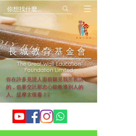
​長城教育基金會
​The Great Wall Education
Foundation Limited
你在許多見證人面前聽見我所教訓
的，也要交託那忠心能教導別人的
人。提摩太後書 2:2