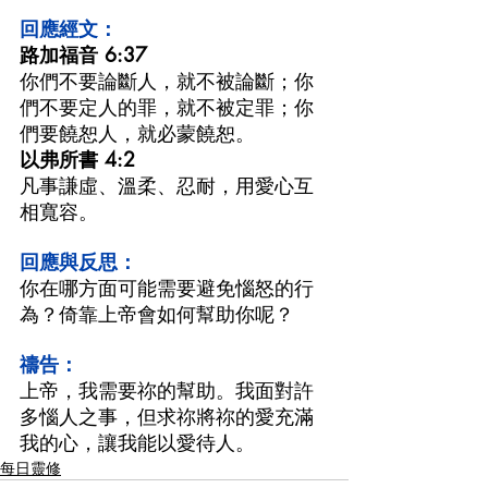
回應經文：
路加福音 6:37
你們不要論斷人，就不被論斷；你
們不要定人的罪，就不被定罪；你
們要饒恕人，就必蒙饒恕。
以弗所書 4:2
凡事謙虛、溫柔、忍耐，用愛心互
相寬容。
回應與反思：
你在哪方面可能需要避免惱怒的行
為？倚靠上帝會如何幫助你呢？
禱告：
上帝，我需要祢的幫助。我面對許
多惱人之事，但求祢將祢的愛充滿
我的心，讓我能以愛待人。
每日靈修