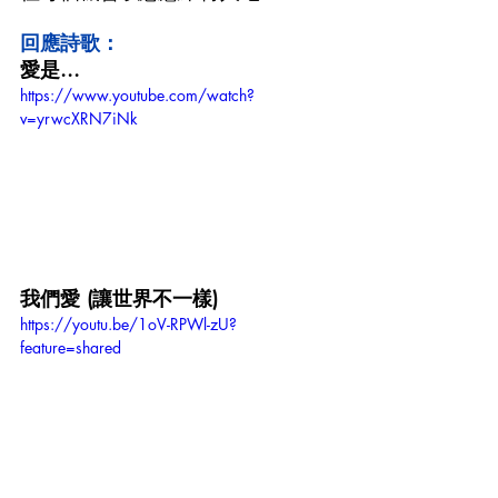
回應詩歌：
愛是...
https://www.youtube.com/watch?
v=yrwcXRN7iNk
我們愛 (讓世界不一樣)
https://youtu.be/1oV-RPWl-zU?
feature=shared