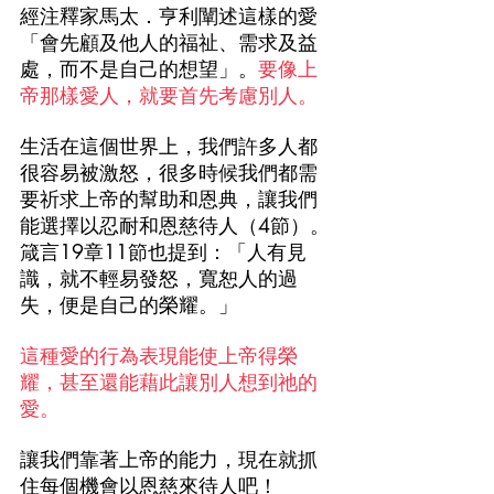
經注釋家馬太．亨利闡述這樣的愛
「會先顧及他人的福祉、需求及益
處，而不是自己的想望」。
要像上
帝那樣愛人，就要首先考慮別人。
生活在這個世界上，我們許多人都
很容易被激怒，很多時候我們都需
要祈求上帝的幫助和恩典，讓我們
能選擇以忍耐和恩慈待人（4節）。
箴言19章11節也提到：「人有見
識，就不輕易發怒，寬恕人的過
失，便是自己的榮耀。」
這種愛的行為表現能使上帝得榮
耀，甚至還能藉此讓別人想到祂的
愛。
讓我們靠著上帝的能力，現在就抓
住每個機會以恩慈來待人吧！