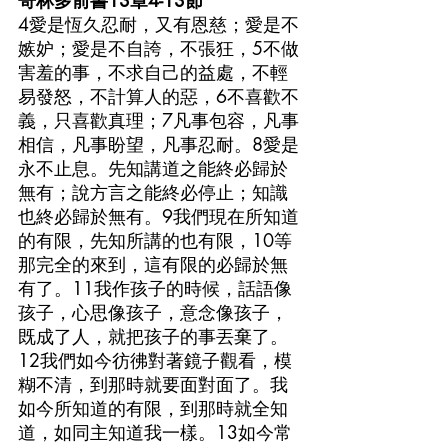
哥林多前書13章4-13節
4愛是恆久忍耐，又有恩慈；愛是不
嫉妒；愛是不自誇，不張狂，5不做
害羞的事，不求自己的益處，不輕
易發怒，不計算人的惡，6不喜歡不
義，只喜歡真理；7凡事包容，凡事
相信，凡事盼望，凡事忍耐。8愛是
永不止息。先知講道之能終必歸於
無有；說方言之能終必停止；知識
也終必歸於無有。9我們現在所知道
的有限，先知所講的也有限，10等
那完全的來到，這有限的必歸於無
有了。11我作孩子的時候，話語像
孩子，心思像孩子，意念像孩子，
既成了人，就把孩子的事丟棄了。
12我們如今彷彿對著鏡子觀看，模
糊不清，到那時就要面對面了。我
如今所知道的有限，到那時就全知
道，如同主知道我一樣。13如今常