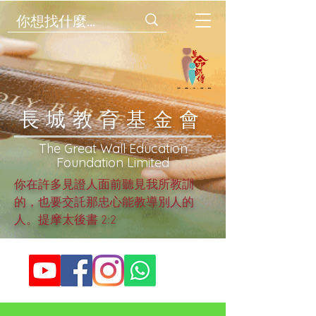
​長城教育基金會
​The Great Wall Education
Foundation Limited
你在許多見證人面前聽見我所教訓
的，也要交託那忠心能教導別人的
人。提摩太後書 2:2