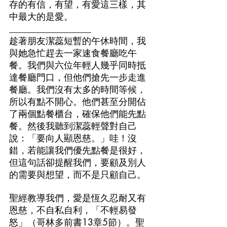
存的有信，有望，有愛這三樣，其
中最大的是愛。
__________________
趁著朋友潔蕊短暫的午休時間，我
與她急忙趕去一家速食餐廳吃午
餐。我們與六位年輕人幾乎同時抵
達餐廳門口，但他們搶先一步走進
餐廳。我們沒有太多的時間等候，
所以有點不開心。他們甚至分開佔
了兩個點餐櫃台，確保他們能先點
餐。然後我聽到潔蕊輕聲對自己
說：「要向人顯恩慈。」哇！沒
錯，若能讓我們優先點餐是很好，
但這句話卻提醒我們，要顧及別人
的需要與想望，而不是只顧自己。
聖經教導我們，愛是恆久忍耐又有
恩慈，不自私自利，「不輕易發
怒」（哥林多前書13章5節）。聖