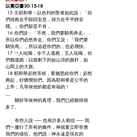
以賽亞書30:15-18
 15 主耶和華－以色列的聖者如此說：「你
們得救在乎歸回安息，得力在乎平靜安
穩。」你們卻是不肯，
 16 你們說：「不然，我們要騎馬奔走」，
所以你們必然奔走。你們又說：「我們要
騎快馬」，所以追趕你們的，也必飛快。
 17 一人叱喝，令千人逃跑，五人叱喝，你
們都逃跑；以致剩下的如山頂的旗杆，如
山岡上的大旗。
 18 耶和華必然等候，要施恩給你們；必然
興起，好憐憫你們。因為耶和華是公平的
上帝；凡等候他的都是有福的！
__
　　關於等候神的真理，我們已經聽得很
多了。
　　有些人說 ── 也有許多人相信 ── 我
們一履行了所有的條件，神就要立即答應
我們的禱告。他們說：神永遠是現在的