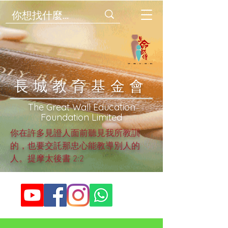
​長城教育基金會
​The Great Wall Education
Foundation Limited
你在許多見證人面前聽見我所教訓
的，也要交託那忠心能教導別人的
人。提摩太後書 2:2