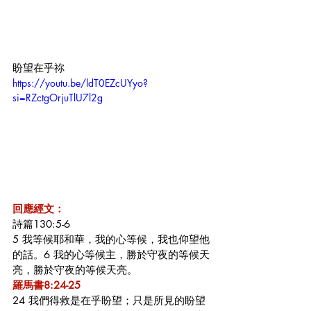
盼望在乎祢
https://youtu.be/ldT0EZcUYyo?
si=RZctgOrjuTlU7l2g
回應經文：
詩篇130:5-6
5 我等候耶和華，我的心等候，我也仰望他
的話。6 我的心等候主，勝於守夜的等候天
亮，勝於守夜的等候天亮。
羅馬書8:24-25
24 我們得救是在乎盼望；只是所見的盼望