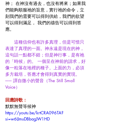
神； 在神沒有過去，也沒有將來；如果我
們能夠順服祂的旨意，實行祂的命令，立
刻我們的需要可以得到供給，我們的欲望
可以得到滿足， 我們的禱告可以得到答
應。
　　這種信仰也有許多真理，但是可惜只
表達了真理的一面。神永遠是現在的神，
這句話一點都不錯；但是神行事，是有祂
的「時候」的。 一個呈在神前的請求，好
像一粒落在地裡的種子。上面的力，必須
多方栽培，答應才會得到真實的實現。
── 譯自微小的聲音（The Still Small 
Voice）
回應詩歌：
默默無聲等候神
https://youtu.be/krtCRA096TA?
si=w6IJmuDBbagJW1HD