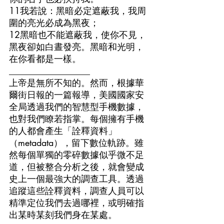
11我若說：黑暗必定遮蔽我，我周
圍的亮光必成為黑夜；
12黑暗也不能遮蔽我，使你不見，
黑夜卻如白晝發亮。黑暗和光明，
在你看都是一樣。
__________________
上帝是無所不知的。然而，根據華
爾街日報的一篇報導，美國國家安
全局透過我們的智慧型手機數據，
也對我們瞭若指掌。每個擁有手機
的人都會產生「詮釋資料」
（metadata），留下數位軌跡。雖
然每個單獨的零碎數據似乎微不足
道，但被整合分析之後，就會變成
史上一個最強大的調查工具。透過
追蹤這些詮釋資料，調查人員可以
精準定位我們去過哪裡，或明確指
出某時某刻我們身在某處。