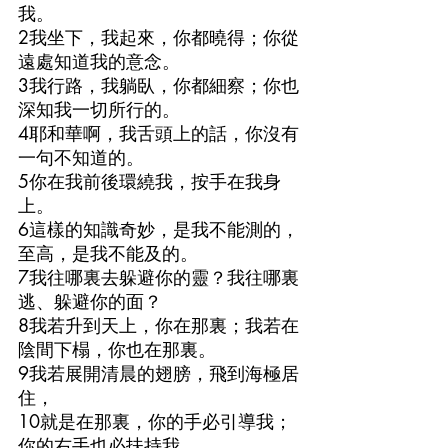
我。
2我坐下，我起來，你都曉得；你從
遠處知道我的意念。
3我行路，我躺臥，你都細察；你也
深知我一切所行的。
4耶和華啊，我舌頭上的話，你沒有
一句不知道的。
5你在我前後環繞我，按手在我身
上。
6這樣的知識奇妙，是我不能測的，
至高，是我不能及的。
7我往哪裏去躲避你的靈？我往哪裏
逃、躲避你的面？
8我若升到天上，你在那裏；我若在
陰間下榻，你也在那裏。
9我若展開清晨的翅膀，飛到海極居
住，
10就是在那裏，你的手必引導我；
你的右手也必扶持我。