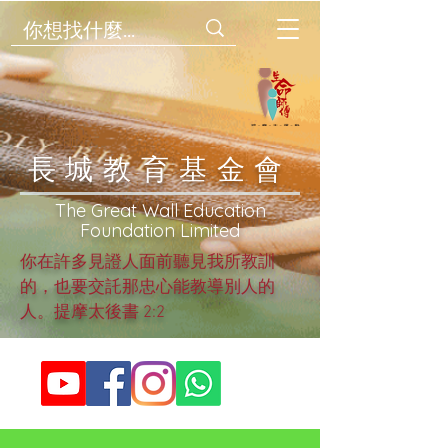
​長城教育基金會
​The Great Wall Education
Foundation Limited
你在許多見證人面前聽見我所教訓
的，也要交託那忠心能教導別人的
人。提摩太後書 2:2