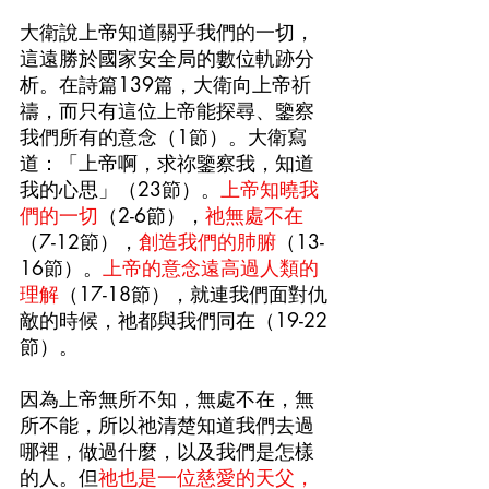
大衛說上帝知道關乎我們的一切，
這遠勝於國家安全局的數位軌跡分
析。在詩篇139篇，大衛向上帝祈
禱，而只有這位上帝能探尋、鑒察
我們所有的意念（1節）。大衛寫
道：「上帝啊，求祢鑒察我，知道
我的心思」（23節）。
上帝知曉我
們的一切
（2-6節），
祂無處不在
（7-12節），
創造我們的肺腑
（13-
16節）。
上帝的意念遠高過人類的
理解
（17-18節），就連我們面對仇
敵的時候，祂都與我們同在（19-22
節）。
因為上帝無所不知，無處不在，無
所不能，所以祂清楚知道我們去過
哪裡，做過什麼，以及我們是怎樣
的人。但
祂也是一位慈愛的天父，