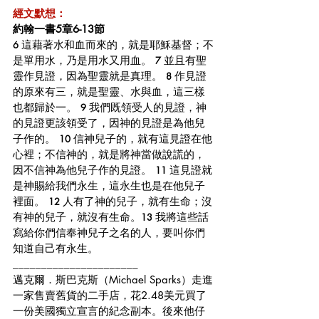
經文默想：
約翰一書5章6-13節
這藉著水和血而來的，就是耶穌基督；不
6 
是單用水，乃是用水又用血。 
並且有聖
7 
靈作見證，因為聖靈就是真理。 
作見證
8 
的原來有三，就是聖靈、水與血，這三樣
也都歸於一。 
我們既領受人的見證，神
9 
的見證更該領受了，因神的見證是為他兒
子作的。 
信神兒子的，就有這見證在他
10 
心裡；不信神的，就是將神當做說謊的，
因不信神為他兒子作的見證。 
這見證就
11 
是神賜給我們永生，這永生也是在他兒子
裡面。 
人有了神的兒子，就有生命；沒
12 
有神的兒子，就沒有生命。
我將這些話
13 
寫給你們信奉神兒子之名的人，要叫你們
知道自己有永生。
______________________
邁克爾．斯巴克斯（Michael Sparks）走進
一家售賣舊貨的二手店，花2.48美元買了
一份美國獨立宣言的紀念副本。後來他仔