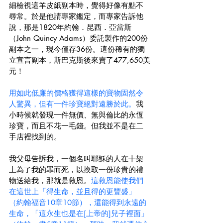
細檢視這羊皮紙副本時，覺得好像有點不
尋常。於是他請專家鑑定，而專家告訴他
說，那是1820年約翰．昆西．亞當斯
（John Quincy Adams）委託製作的200份
副本之一，現今僅存36份。這份稀有的獨
立宣言副本，斯巴克斯後來賣了477,650美
元！
用如此低廉的價格獲得這樣的寶物固然令
人驚異，但有一件珍寶絕對遠勝於此。
我
小時候就發現一件無價、無與倫比的永恆
珍寶，而且不花一毛錢。但我並不是在二
手店裡找到的。
我父母告訴我，一個名叫耶穌的人在十架
上為了我的罪而死，以換取一份珍貴的禮
物送給我，那就是救恩。
這救恩能使我們
在這世上「得生命，並且得的更豐盛」
（約翰福音10章10節），還能得到永遠的
生命，「這永生也是在[上帝的]兒子裡面」