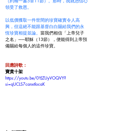
（約翰一書5章11節）。那時，我就憑信心
領受了救恩。
以低價獲取一件世間的珍寶確實令人高
興，但這絕不能跟基督白白賜給我們的永
恆珍寶相提並論。
當我們相信「上帝兒子
之名」──耶穌（13節），便能得到上帝預
備賜給每個人的這件珍寶。
回應詩歌：
寶貴十架
https://youtu.be/0YJZUyVOQVY?
si=qUCLS7canxtlocaK 