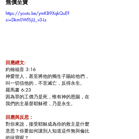
無價至寶
https://youtu.be/ymKB9XqkQuE?
si=Dkm0WfSjLL_v3-Ls
回應經文:
約翰福音 3:16
神愛世人，甚至將他的獨生子賜給他們，
叫一切信他的，不至滅亡，反得永生。
羅馬書 6:23
因為罪的工價乃是死，惟有神的恩賜，在
我們的主基督耶穌裡，乃是永生。
回應與反思：
對你來說，接受耶穌成為你的救主是什麼
意思？你要如何讓別人知道這件無與倫比
的珍寶呢？