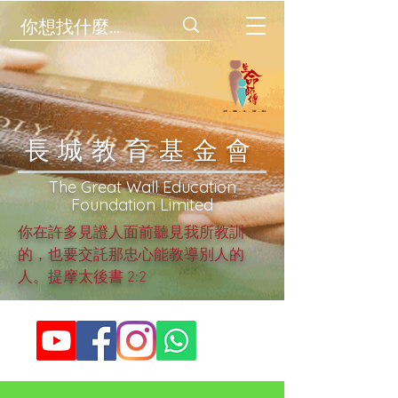
​長城教育基金會
​The Great Wall Education
Foundation Limited
你在許多見證人面前聽見我所教訓
的，也要交託那忠心能教導別人的
人。提摩太後書 2:2