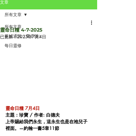
文章
所有文章
所有文章
靈命日糧 4-7-2025
長城通訊（電子版）
已更新：
2025年7月4日
每日靈修
靈命日糧 7月4日 
主題：珍寶 / 作者: 白德夫 
上帝賜給我們永生，這永生也是在祂兒子
裡面。—約翰一書5章11節