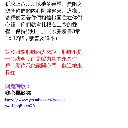
祈求上帝……以祂的榮耀、無限之
源使你們的內心剛強起來。這樣，
基督便因著你們相信祂而住在你們
心裡，你們就會扎根在上帝的愛
裡，保持強壯。」（以弗所書3章
16-17節，新普及譯本）
對於跟隨耶穌的人來說，耶穌不是
一位訪客，而是賜力量的永久住
戶。願你我能敞開心門，歡迎祂來
長住。
回應詩歌：
我心屬於祢
https://www.youtube.com/watch?
v=qJ1bqBNnbXA