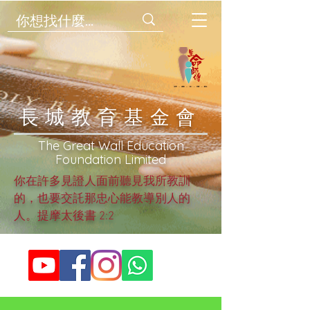
​長城教育基金會
​The Great Wall Education
Foundation Limited
你在許多見證人面前聽見我所教訓
的，也要交託那忠心能教導別人的
人。提摩太後書 2:2