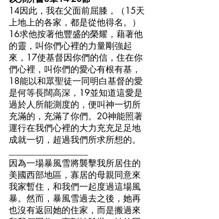
14因此，我在父面前屈膝，（15天
上地上的各家，都是從他得名。）
16求他按著他豐盛的榮耀，藉著他
的靈，叫你們心裡的力量剛強起
來，17使基督因你們的信，住在你
們心裡，叫你們的愛心有根有基，
18能以和眾聖徒一同明白基督的愛
是何等長闊高深，19並知道這愛是
過於人所能測度的，便叫神一切所
充滿的，充滿了你們。20神能照著
運行在我們心裡的大力充充足足地
成就一切，超過我們所求所想的。
__________________
因為一場暴風雪將襲擊我所居住的
美國西部地區，寡居的母親同意來
我家暫住，和我們一起度過這場風
暴。然而，暴風雪過去之後，她再
也沒有返回她的住家，而是搬過來