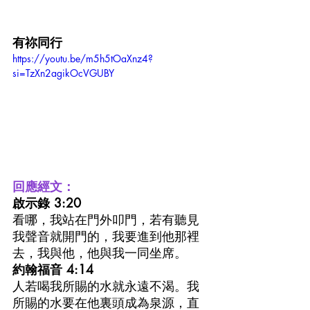
有祢同行
https://youtu.be/m5h5tOaXnz4?
si=TzXn2agikOcVGUBY
回應經文：
啟示錄 3:20
看哪，我站在門外叩門，若有聽見
我聲音就開門的，我要進到他那裡
去，我與他，他與我一同坐席。
約翰福音 4:14
人若喝我所賜的水就永遠不渴。我
所賜的水要在他裏頭成為泉源，直