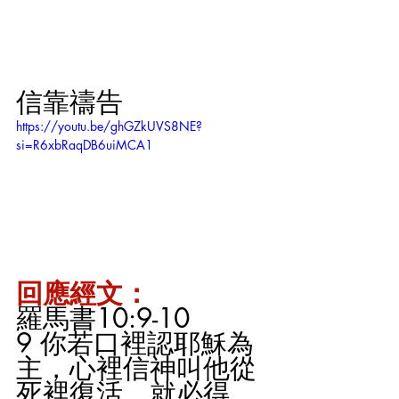
信靠禱告
https://youtu.be/ghGZkUVS8NE?
si=R6xbRaqDB6uiMCA1
回應經文：
羅馬書10:9-10
9 你若口裡認耶穌為
主，心裡信神叫他從
死裡復活，就必得