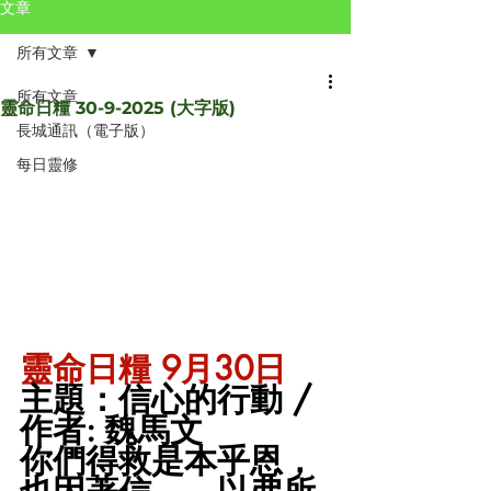
文章
所有文章
所有文章
靈命日糧 30-9-2025 (大字版)
長城通訊（電子版）
每日靈修
靈命日糧 9月30日 
主題：信心的行動 / 
作者: 魏馬文
你們得救是本乎恩，
也因著信。—以弗所