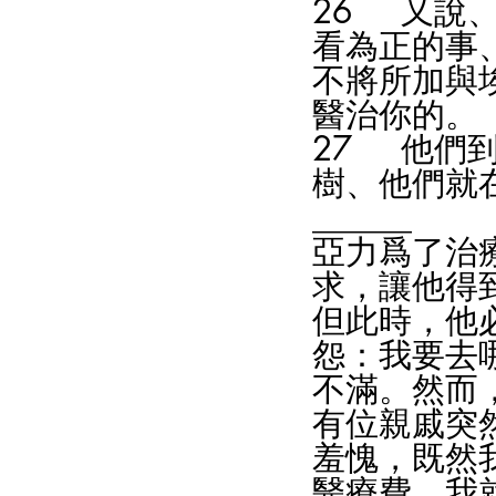
26	又說、你若留意聽耶和華你　神的話、又行我眼中
看為正的事
不將所加與
醫治你的。
27	他們到了以琳、在那裏有十二股水泉、七十棵棕
樹、他們就
______
亞力爲了治
求，讓他得
但此時，他
怨：我要去
不滿。然而
有位親戚突
羞愧，既然
醫療費，我