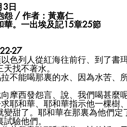
3日 
怨 / 作者：黃嘉仁
華。一出埃及記15章25節
2-27
三天找不著水。
百姓就向摩西發怨言、說、我們喝甚麼
就變甜了。耶和華在那裏為他們定
裏試驗他們。