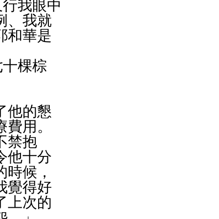
例、我就
耶和華是
了他的懇
療費用。
不禁抱
令他十分
的時候，
我覺得好
了上次的
怨。」