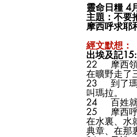
靈命日糧 4月
主題：不要抱
摩西呼求耶和
經文默想：
出埃及記15:2
22	摩西領以色列人從紅海往前行、到了書珥的曠野、
在曠野走了
23	到了瑪拉不能喝那裏的水、因為水苦、所以那地名
叫瑪拉。
24	
25	摩西呼求耶和華、耶和華指示他一棵樹、他把樹丟
在水裏、水
典章、在那