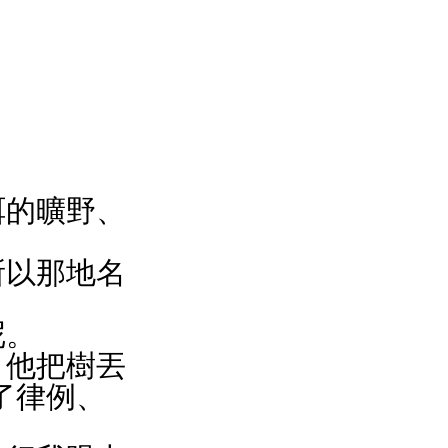
呢。
了律例、