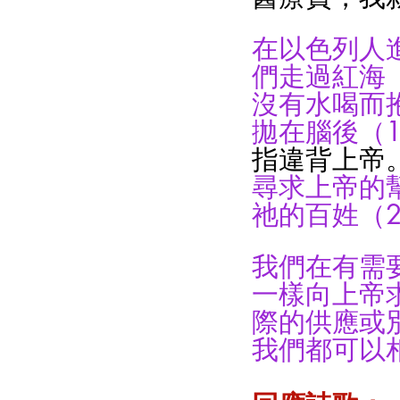
在以色列人
們走過紅海
沒有水喝而
拋在腦後（15
指違背上帝
尋求上帝的
祂的百姓（2
我們在有需
一樣向上帝
際的供應或
我們都可以