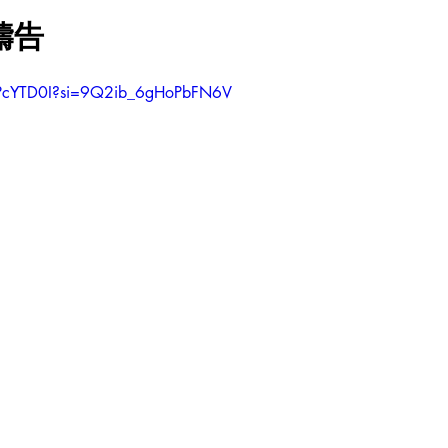
禱告
7PcYTD0I?si=9Q2ib_6gHoPbFN6V 