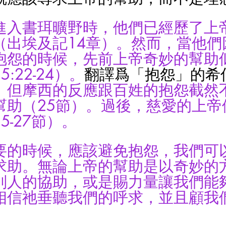
進入書珥曠野時，他們已經歷了上
（出埃及記14章）。然而，當他們
抱怨的時候，先前上帝奇妙的幫助
:22-24）。
翻譯爲「抱怨」的希
。
但摩西的反應跟百姓的抱怨截然
幫助（25節）。過後，慈愛的上帝
5-27節）。
要的時候，應該避免抱怨，我們可
求助。無論上帝的幫助是以奇妙的
別人的協助，或是賜力量讓我們能
相信祂垂聽我們的呼求，並且顧我