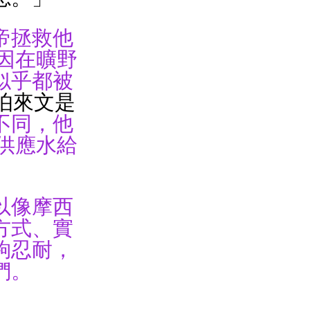
帝拯救他
因在曠野
似乎都被
伯來文是
不同，他
供應水給
以像摩西
方式、實
夠忍耐，
們。