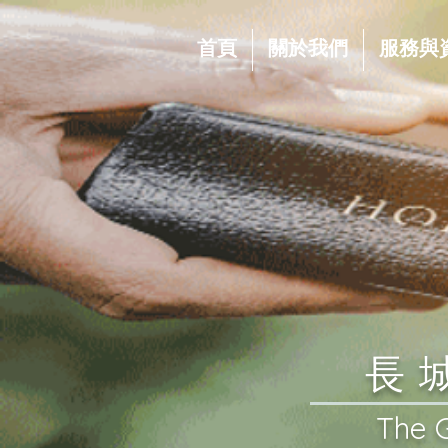
首頁
關於我們
服務與
​
​The 