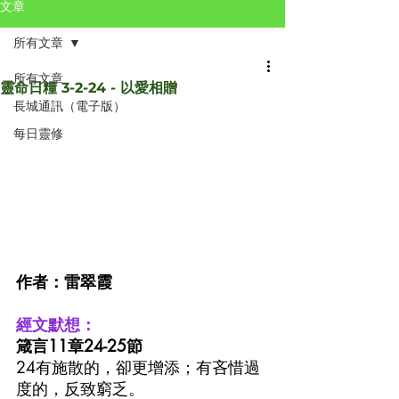
文章
所有文章
所有文章
靈命日糧 3-2-24 - 以愛相贈
長城通訊（電子版）
每日靈修
作者：雷翠霞
經文默想：
箴言11章24-25節
24有施散的，卻更增添；有吝惜過
度的，反致窮乏。