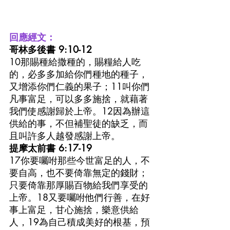
回應經文：
哥林多後書 9:10-12
10那賜種給撒種的，賜糧給人吃
的，必多多加給你們種地的種子，
又增添你們仁義的果子；11叫你們
凡事富足，可以多多施捨，就藉著
我們使感謝歸於上帝。12因為辦這
供給的事，不但補聖徒的缺乏，而
且叫許多人越發感謝上帝。
提摩太前書 6:17-19
17你要囑咐那些今世富足的人，不
要自高，也不要倚靠無定的錢財；
只要倚靠那厚賜百物給我們享受的
上帝。18又要囑咐他們行善，在好
事上富足，甘心施捨，樂意供給
人，19為自己積成美好的根基，預