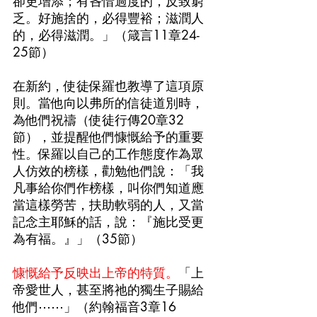
卻更增添；有吝惜過度的，反致窮
乏。好施捨的，必得豐裕；滋潤人
的，必得滋潤。」（箴言11章24-
25節）
在新約，使徒保羅也教導了這項原
則。當他向以弗所的信徒道別時，
為他們祝禱（使徒行傳20章32
節），並提醒他們慷慨給予的重要
性。保羅以自己的工作態度作為眾
人仿效的榜樣，勸勉他們說：「我
凡事給你們作榜樣，叫你們知道應
當這樣勞苦，扶助軟弱的人，又當
記念主耶穌的話，說：『施比受更
為有福。』」（35節）
慷慨給予反映出上帝的特質。
「上
帝愛世人，甚至將祂的獨生子賜給
他們⋯⋯」（約翰福音3章16