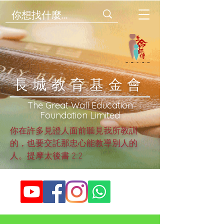
​長城教育基金會
​The Great Wall Education
Foundation Limited
你在許多見證人面前聽見我所教訓
的，也要交託那忠心能教導別人的
人。提摩太後書 2:2