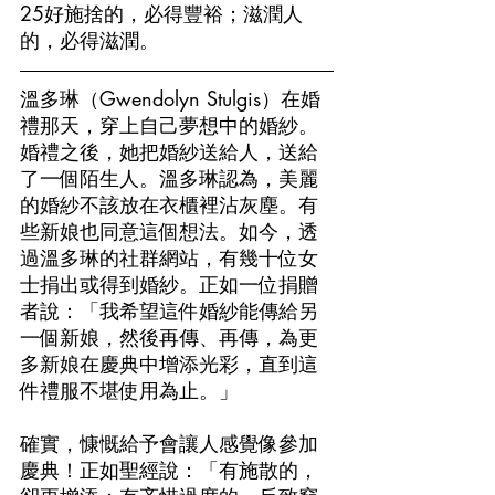
25好施捨的，必得豐裕；滋潤人
的，必得滋潤。
溫多琳（Gwendolyn Stulgis）在婚
禮那天，穿上自己夢想中的婚紗。
婚禮之後，她把婚紗送給人，送給
了一個陌生人。溫多琳認為，美麗
的婚紗不該放在衣櫃裡沾灰塵。有
些新娘也同意這個想法。如今，透
過溫多琳的社群網站，有幾十位女
士捐出或得到婚紗。正如一位捐贈
者說：「我希望這件婚紗能傳給另
一個新娘，然後再傳、再傳，為更
多新娘在慶典中增添光彩，直到這
件禮服不堪使用為止。」
確實，慷慨給予會讓人感覺像參加
慶典！正如聖經說：「有施散的，