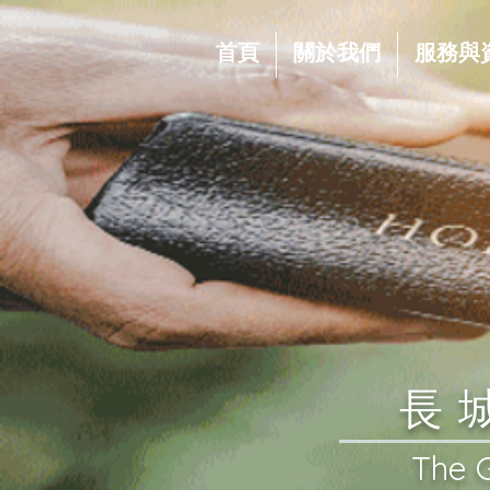
首頁
關於我們
服務與
​
​The 