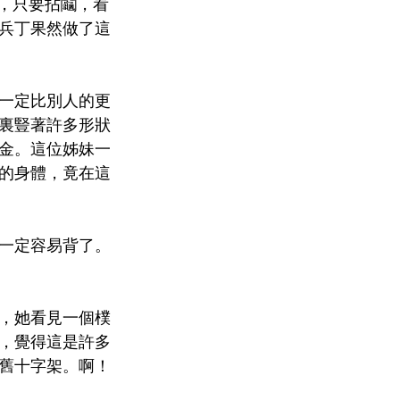
開，只要拈鬮，看
兵丁果然做了這
一定比別人的更
裏豎著許多形狀
金。這位姊妹一
的身體，竟在這
一定容易背了。
，她看見一個樸
，覺得這是許多
舊十字架。啊！