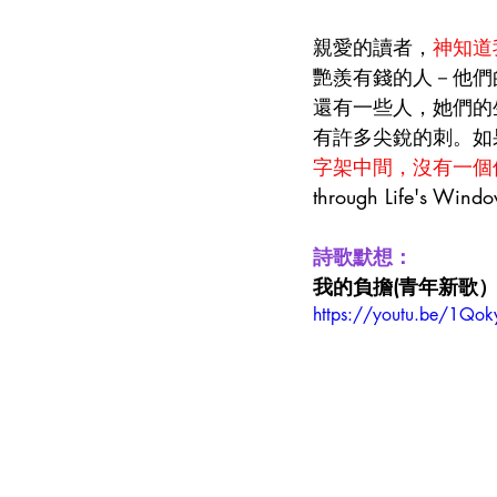
親愛的讀者，
神知道
艷羨有錢的人－他們
還有一些人，她們的
有許多尖銳的刺。如
字架中間，沒有一個
through Life's Windo
詩歌默想：
我的負擔(青年新歌
https://youtu.be/1Q