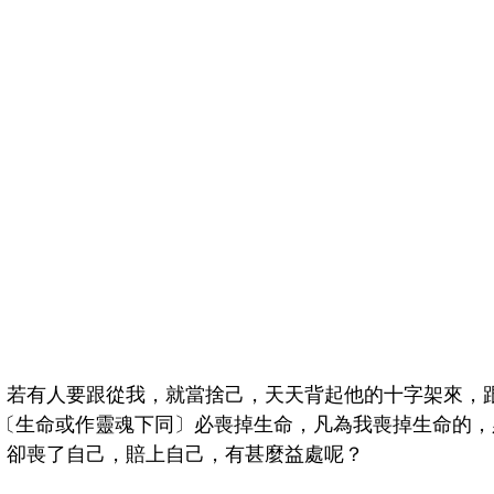
說：若有人要跟從我，就當捨己，天天背起他的十字架來，跟
〔生命或作靈魂下同〕必喪掉生命，凡為我喪掉生命的，
界，卻喪了自己，賠上自己，有甚麼益處呢？