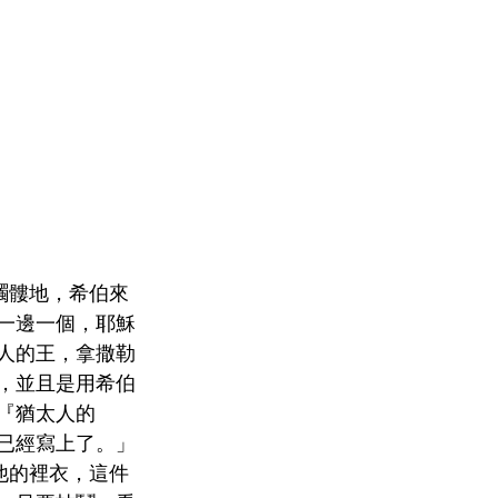
髑髏地，希伯來
，一邊一個，耶穌
太人的王，拿撒勒
近，並且是用希伯
寫『猶太人的
我已經寫上了。」
他的裡衣，這件