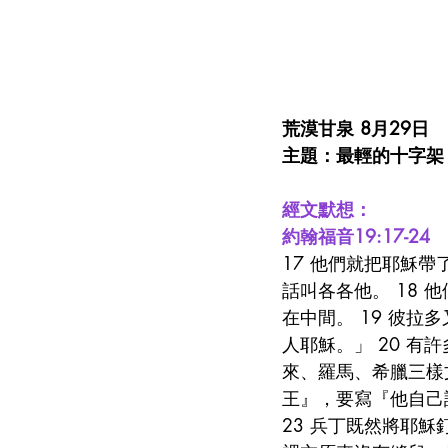
荒漠甘泉 8月29日
主題：最輕的十字架
經文默想：
約翰福音19:17-24
17 他們就把耶穌
話叫各各他。 18
在中間。 19 彼
人耶穌。」 20 
來、羅馬、希臘三樣
王』，要寫『他自己
23 兵丁既然將耶