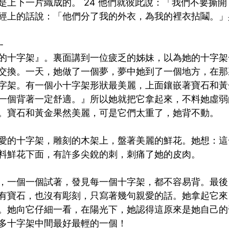
是上下一片織成的。 24 他們就彼此說：「我們不要撕
經上的話說：「他們分了我的外衣，為我的裡衣拈鬮。」
--
的十字架』。裏面講到一位疲乏的姊妹，以為她的十字架
交換。一天，她做了一個夢，夢中她到了一個地方，在那
字架。有一個小十字架形狀最美麗，上面鑲嵌著寶石和黃
一個背著一定舒適。』所以她就把它拿起來，不料她虛弱
。寶石和黃金果然美麗，可是它們太重了，她背不動。
愛的十字架，雕刻的木架上，盤著美麗的鮮花。她想：這
料鮮花下面，有許多尖銳的刺，刺痛了她的皮肉。
，一個一個試著，發見每一個十字架，都不容易背。最後
有寶石，也沒有彫刻，只寫著幾句親愛的話。她拿起它來
。她向它仔細一看，在陽光下，她認得這原來是她自己的
多十字架中間最好最輕的一個！