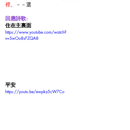
裡。
－－選            
回應詩歌:
住在主裏面
https://www.youtube.com/watch?
v=SwOo8sFZQA8
平安
https://youtu.be/ewpkz5cW7Co