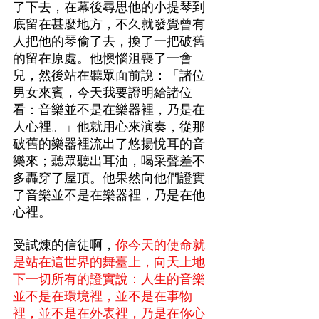
了下去，在幕後尋思他的小提琴到
底留在甚麼地方，不久就發覺曾有
人把他的琴偷了去，換了一把破舊
的留在原處。他懊惱沮喪了一會
兒，然後站在聽眾面前說：「諸位
男女來賓，今天我要證明給諸位
看：音樂並不是在樂器裡，乃是在
人心裡。」他就用心來演奏，從那
破舊的樂器裡流出了悠揚悅耳的音
樂來；聽眾聽出耳油，喝采聲差不
多轟穿了屋頂。他果然向他們證實
了音樂並不是在樂器裡，乃是在他
心裡。
受試煉的信徒啊，
你今天的使命就
是站在這世界的舞臺上，向天上地
下一切所有的證實說：人生的音樂
並不是在環境裡，並不是在事物
裡，並不是在外表裡，乃是在你心