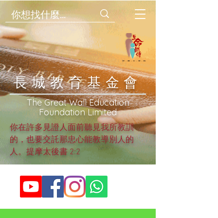
​長城教育基金會
​The Great Wall Education
Foundation Limited
你在許多見證人面前聽見我所教訓
的，也要交託那忠心能教導別人的
人。提摩太後書 2:2