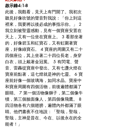
啟示錄4:1-8
此後，我觀看，見天上有門開了。我初次
聽見好像吹號的聲音對我說：「你上到這
裡來，我要將以後必成的事指示你。」 2 
我立刻被聖靈感動，見有一個寶座安置在
天上，又有一位坐在寶座上。 3 看那坐著
的，好像碧玉和紅寶石，又有虹圍著寶
座，好像綠寶石。 4 寶座的周圍又有二十
四個座位，其上坐著二十四位長老，身穿
白衣，頭上戴著金冠冕。 5 有閃電、聲
音、雷轟從寶座中發出。又有七盞火燈在
寶座前點著，這七燈就是神的七靈。 6 寶
座前好像一個玻璃海，如同水晶。寶座中
和寶座周圍有四個活物，前後遍體都滿了
眼睛。 7 第一個活物像獅子，第二個像牛
犢，第三個臉面像人，第四個像飛鷹。 8 
四活物各有六個翅膀，遍體內外都滿了眼
睛。他們晝夜不住地說：「聖哉，聖哉，
聖哉，主神是昔在、今在、以後永在的全
能者！」