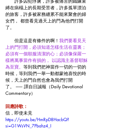
　　許多囚犯俘虜，許多被痛苦的鐵鍊束
縛在病榻上的長期受苦者，許多孤單漂泊
的旅客，許多被家務纏累不能來聚會的婦
女們， 都曾看見過天上的門為他們打開
了。
　　但是這是有條件的啊！
我們要看見天
上的門打開，必須知道怎樣生活在靈裏；
必須有一個順服清潔的心；必須像保羅一
樣將萬事當作有損的， 以認識主基督耶穌
為至寶。
等到我們把神當作一切的一切的
時候，等到我們一舉一動都蒙祂喜悅的時
候，天上的門自然也會為我們打開
了。 ── 譯自日誠報（Daily Devotional 
Commentary）
回應詩歌：
信，即使未見
https://youtu.be/HmRpD8HacbQ?
si=G1WsVN_7Pbahz4_I