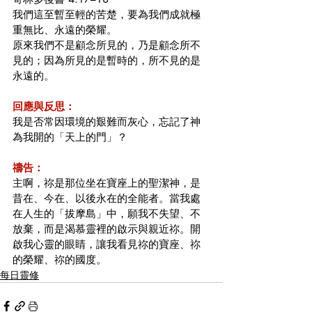
我們這至暫至輕的苦楚，要為我們成就極
重無比、永遠的榮耀。
原來我們不是顧念所見的，乃是顧念所不
見的；因為所見的是暫時的，所不見的是
永遠的。
回應與反思：
我是否常因環境的艱難而灰心，忘記了神
為我開的「天上的門」？
禱告：
主啊，祢是那位坐在寶座上的聖潔神，是
昔在、今在、以後永在的全能者。當我處
在人生的「拔摩島」中，願我不失望、不
放棄，而是渴慕靈裡的啟示與親近祢。開
啟我心靈的眼睛，讓我看見祢的寶座、祢
的榮耀、祢的國度。
每日靈修