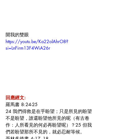
開我的雙眼
https://youtu.be/Ka22olAhrO8?
si=LnFirm13F4WiA26r
回應經文:
羅馬書 8:24-25
24 我們得救是在乎盼望；只是所見的盼望
不是盼望，誰還盼望他所見的呢（有古卷
作：人所看見的何必再盼望呢）？25 但我
們若盼望那所不見的，就必忍耐等候。
哥林多後書 4:17–18