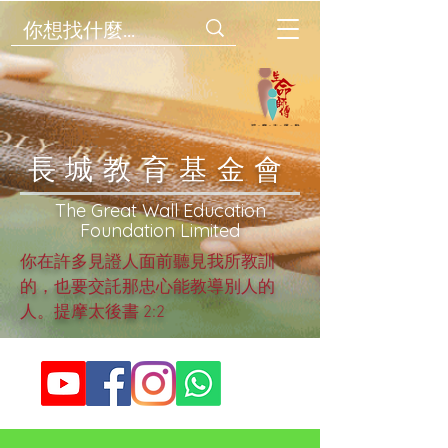
​長城教育基金會
​The Great Wall Education
Foundation Limited
你在許多見證人面前聽見我所教訓
的，也要交託那忠心能教導別人的
人。提摩太後書 2:2