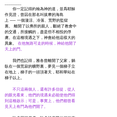
________
　　你一定記得約翰為神的道，並爲耶穌
作見證，曾囚在那名叫拔摩的海島
上 ── 一個淒涼、冷落、荒野的監獄
裏。 離開了以弗所的親人，斷絕了教會中
的交通，所接觸的，盡是些不相投的俘
虜。在這種境遇之下，神會給他這樣大的
異象。 
在他無路可走的時候，神給他開了
天上的門。
　　我們也記得，雅各曾離開了父家，躺
臥在一個荒寂的曠野裏，夢見一個梯子立
在地上，梯子的一頭頂著天，耶和華站在
梯子以上。
不只這兩個人，還有許多信徒，從人
的眼光看來，他們的境遇未必能使他們得
到這種啟示；可是，事實上，他們都曾看
見天上有門為他們開了。