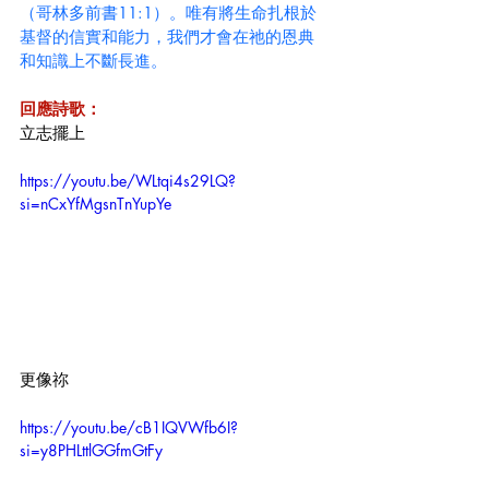
（哥林多前書11:1）。唯有將生命扎根於
基督的信實和能力，我們才會在祂的恩典
和知識上不斷長進。
回應詩歌：
立志擺上
https://youtu.be/WLtqi4s29LQ?
si=nCxYfMgsnTnYupYe
更像祢 
https://youtu.be/cB1IQVWfb6I?
si=y8PHLttlGGfmGtFy