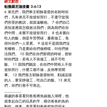
經文默想：
帖撒羅尼迦後書 3:6-13
6 弟兄們，我們奉主耶穌基督的名吩咐你
們，凡有弟兄不按規矩而行，不遵守從我
們所受的教訓，就當遠離他。 7 你們自己
原知道應當怎樣效法我們；因為我們在你
們中間，未嘗不按規矩而行， 8 也未嘗白
吃人的飯，倒是辛苦勞碌，晝夜做工，免
得叫你們一人受累。 9 這並不是因我們沒
有權柄，乃是要給你們做榜樣，叫你們效
法我們。 10 我們在你們那裡的時候，曾吩
咐你們說：若有人不肯做工，就不可吃
飯。 11 因我們聽說，在你們中間有人不按
規矩而行，什麼工都不做，反倒專管閒
事。 12 我們靠主耶穌基督吩咐、勸誡這樣
的人，要安靜做工，吃自己的飯。13 弟兄
們，你們行善不可喪志。
_________
兩歲的泰茗看到爸爸將魚線拋入湖裡，他
就拿起自己的玩具釣竿，模仿爸爸釣魚的
動作。後來，泰茗看到爸爸把魚扔回水