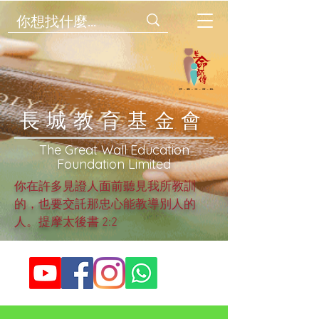
​長城教育基金會
​The Great Wall Education
Foundation Limited
你在許多見證人面前聽見我所教訓
的，也要交託那忠心能教導別人的
人。提摩太後書 2:2