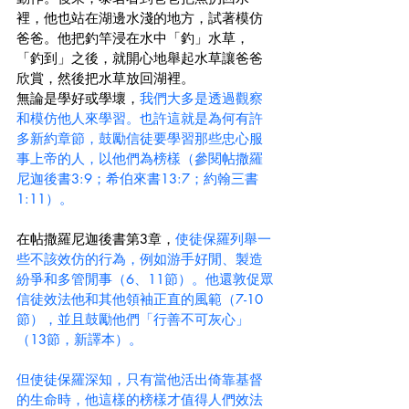
裡，他也站在湖邊水淺的地方，試著模仿
爸爸。他把釣竿浸在水中「釣」水草，
「釣到」之後，就開心地舉起水草讓爸爸
欣賞，然後把水草放回湖裡。
無論是學好或學壞，
我們大多是透過觀察
和模仿他人來學習。也許這就是為何有許
多新約章節，鼓勵信徒要學習那些忠心服
事上帝的人，以他們為榜樣（參閱帖撒羅
尼迦後書3:9；希伯來書13:7；約翰三書
1:11）。
在帖撒羅尼迦後書第3章，
使徒保羅列舉一
些不該效仿的行為，例如游手好閒、製造
紛爭和多管閒事（6、11節）。他還敦促眾
信徒效法他和其他領袖正直的風範（7-10
節），並且鼓勵他們「行善不可灰心」
（13節，新譯本）。
但使徒保羅深知，只有當他活出倚靠基督
的生命時，他這樣的榜樣才值得人們效法