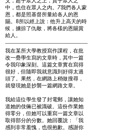
父，超乎眾人之上，貫乎眾人之
中，也住在眾人之內。7我們各人蒙
恩，都是照基督所量給各人的恩
賜。8所以經上說：他升上高天的時
候，擄掠了仇敵，將各樣的恩賜賞
給人。
我在某所大學教授寫作課程，在批
改一疊學生寫的文章時，其中一篇
令我印象深刻。這篇文章實在寫得
很好，但隨即我就意識到好得太過
頭了。果然，在網路上稍做搜尋，
就發現她是抄襲一篇網路文章。
我給這位學生發了封電郵，讓她知
道她的伎倆已被識破。這份作業她
得零分，但她可以重寫一篇文章以
取得部分的分數。她回覆說：「我
感到非常羞愧，也很抱歉。感謝你