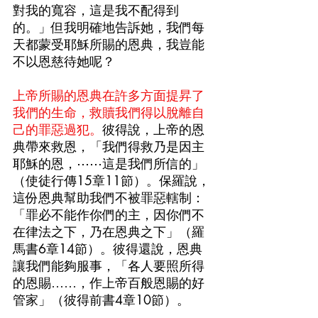
對我的寬容，這是我不配得到
的。」但我明確地告訴她，我們每
天都蒙受耶穌所賜的恩典，我豈能
不以恩慈待她呢？
上帝所賜的恩典在許多方面提昇了
我們的生命，救贖我們得以脫離自
己的罪惡過犯。
彼得說，上帝的恩
典帶來救恩，「我們得救乃是因主
耶穌的恩，⋯⋯這是我們所信的」
（使徒行傳15章11節）。保羅說，
這份恩典幫助我們不被罪惡轄制：
「罪必不能作你們的主，因你們不
在律法之下，乃在恩典之下」（羅
馬書6章14節）。彼得還說，恩典
讓我們能夠服事，「各人要照所得
的恩賜……，作上帝百般恩賜的好
管家」（彼得前書4章10節）。