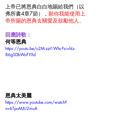
上帝已將恩典白白地賜給我們（以
弗所書4章7節），
願你我能使用上
帝所賜的恩典去關愛及鼓勵他人。
回應詩歌：
何等恩典
https://youtu.be/u2M-zzt1Whc?si=hLs-
86gSDbWoFYXd
恩典太美麗
https://www.youtube.com/watch?
v=6TpuMJU2muA