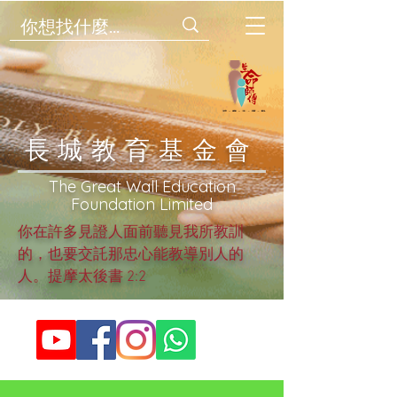
​長城教育基金會
​The Great Wall Education
Foundation Limited
你在許多見證人面前聽見我所教訓
的，也要交託那忠心能教導別人的
人。提摩太後書 2:2