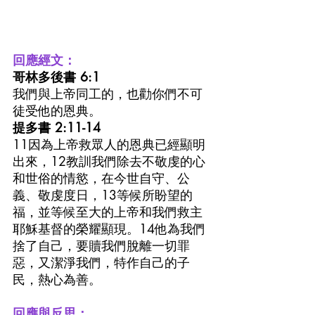
回應經文：
哥林多後書 6:1
我們與上帝同工的，也勸你們不可
徒受他的恩典。
提多書 2:11-14
11因為上帝救眾人的恩典已經顯明
出來，12教訓我們除去不敬虔的心
和世俗的情慾，在今世自守、公
義、敬虔度日，13等候所盼望的
福，並等候至大的上帝和我們救主
耶穌基督的榮耀顯現。14他為我們
捨了自己，要贖我們脫離一切罪
惡，又潔淨我們，特作自己的子
民，熱心為善。
回應與反思：