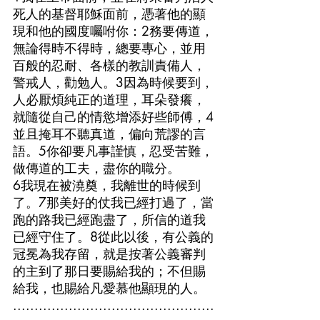
死人的基督耶穌面前，憑著他的顯
現和他的國度囑咐你：2務要傳道，
無論得時不得時，總要專心，並用
百般的忍耐、各樣的教訓責備人，
警戒人，勸勉人。3因為時候要到，
人必厭煩純正的道理，耳朵發癢，
就隨從自己的情慾增添好些師傅，4
並且掩耳不聽真道，偏向荒謬的言
語。5你卻要凡事謹慎，忍受苦難，
做傳道的工夫，盡你的職分。
6我現在被澆奠，我離世的時候到
了。7那美好的仗我已經打過了，當
跑的路我已經跑盡了，所信的道我
已經守住了。8從此以後，有公義的
冠冕為我存留，就是按著公義審判
的主到了那日要賜給我的；不但賜
給我，也賜給凡愛慕他顯現的人。
...............................................