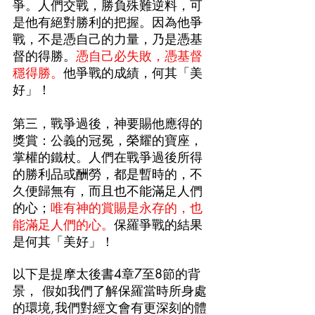
爭。人們交戰，勝負殊難逆料，可
是他有絕對勝利的把握。因為他爭
戰，不是憑自己的力量，乃是憑基
督的得勝。
憑自己必失敗，憑基督
穩得勝。
他爭戰的成績，何其「美
好」！ 　
第三，戰爭過後，神要賜他應得的
獎賞：公義的冠冕，榮耀的寶座，
掌權的鐵杖。人們在戰爭過後所得
的勝利品或酬勞，都是暫時的，不
久便歸無有，而且也不能滿足人們
的心；
唯有神的賞賜是永存的，也
能滿足人們的心。
保羅爭戰的結果
是何其「美好」！
以下是提摩太後書4章7至8節的背
景， 假如我們了解保羅當時所身處
的環境,我們對經文會有更深刻的體