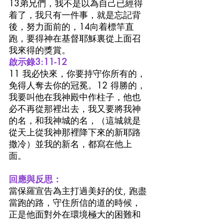
13弟兄們，我不是以為自己已經得
着了，我只有一件事，就是忘記背
後，努力面前的，14向着標竿直
跑，要得神在基督耶穌裏從上面召
我來得的獎賞。
啟示錄3:11-12
11 我必快來，你要持守你所有的，
免得人奪去你的冠冕。12 得勝的，
我要叫他在我神殿中作柱子，他也
必不再從那裡出去，我又要將我神
的名，和我神城的名，（這城就是
從天上從我神那裡降下來的新耶路
撒冷）並我的新名，都寫在他上
面。
回應與反思：
當保羅宣告為主打過美好的仗, 跑盡
當跑的路，守住所信的道的時候，
正是他面對外在環境極大的困難和