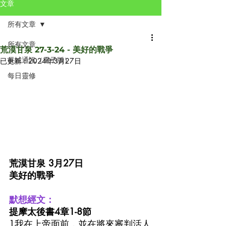
文章
所有文章
所有文章
荒漠甘泉 27-3-24 - 美好的戰爭
長城通訊（電子版）
已更新：
2024年3月27日
每日靈修
荒漠甘泉 3月27日 
美好的戰爭
默想經文：
提摩太後書4章1-8節
1我在上帝面前，並在將來審判活人