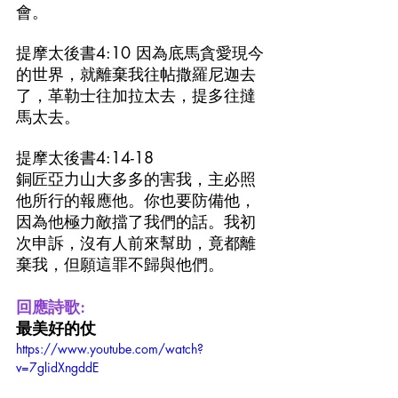
會。
提摩太後書4:10 因為底馬貪愛現今
的世界，就離棄我往帖撒羅尼迦去
了，革勒士往加拉太去，提多往撻
馬太去。
提摩太後書4:14-18
銅匠亞力山大多多的害我，主必照
他所行的報應他。你也要防備他，
因為他極力敵擋了我們的話。我初
次申訴，沒有人前來幫助，竟都離
棄我，但願這罪不歸與他們。
回應詩歌:
最美好的仗
https://www.youtube.com/watch?
v=7glidXngddE