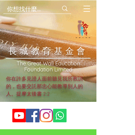
​長城教育基金會
​The Great Wall Education
Foundation Limited
你在許多見證人面前聽見我所教訓
的，也要交託那忠心能教導別人的
人。提摩太後書 2:2