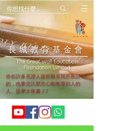
​長城教育基金會
​The Great Wall Education
Foundation Limited
你在許多見證人面前聽見我所教訓
的，也要交託那忠心能教導別人的
人。提摩太後書 2:2