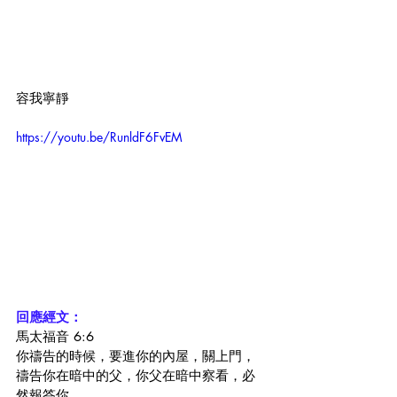
容我寧靜
https://youtu.be/RunldF6FvEM
回應經文：
馬太福音 6:6
你禱告的時候，要進你的內屋，關上門，
禱告你在暗中的父，你父在暗中察看，必
然報答你。