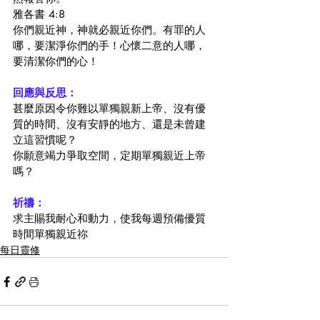
雅各書 4:8
你們親近神，神就必親近你們。有罪的人
哪，要潔淨你們的手！心懷二意的人哪，
要清潔你們的心！
回應與反思：
甚麼原因令你難以單獨親新上帝、沒有優
質的時間、沒有安靜的地方、還是未曾建
立這習慣呢？
你願意竭力爭取空間，定期單獨親近上帝
嗎？
祈禱：
求主賜我耐心和動力，使我每週預備優質
時間單獨親近祢
每日靈修