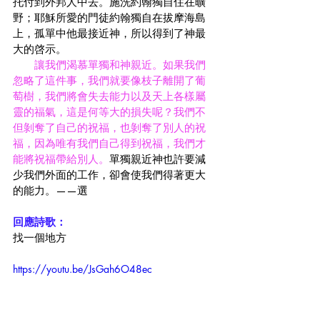
托付到外邦人中去。施洗約翰獨自住在曠
野；耶穌所愛的門徒約翰獨自在拔摩海島
上，孤單中他最接近神，所以得到了神最
大的啓示。
讓我們渴慕單獨和神親近。如果我們
忽略了這件事，我們就要像枝子離開了葡
萄樹，我們將會失去能力以及天上各樣屬
靈的福氣，這是何等大的損失呢？我們不
但剝奪了自己的祝福，也剝奪了別人的祝
福，因為唯有我們自己得到祝福，我們才
能將祝福帶給別人。
單獨親近神也許要減
少我們外面的工作，卻會使我們得著更大
的能力。——選
回應詩歌：
找一個地方
https://youtu.be/JsGah6O48ec