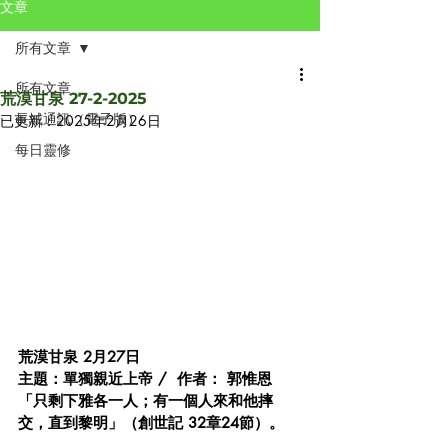
文章
所有文章
所有文章
荒漠甘泉 27-2-2025
長城通訊（電子版）
已更新：
2025年2月26日
每日靈修
荒漠甘泉 2月27日
主題：單獨親近上帝 /  作者： 郭惟恩
「只剩下雅各一人；有一個人來和他摔
交，直到黎明」（創世記 32章24節）。