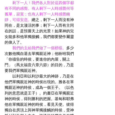
剩下一人！我們各人對於這四個字都
有不同的感覺。有人剩下一人時感覺何等
孤單，寂寞；也有人剩下一人時感覺幽
靜，可得安息。
總之，剩下一人而沒有神
同在，是太淒涼的事；剩下一人而有主同
在的話，是預嘗天上的光景！如果神的兒
女能多和他單獨接觸，我們都要變作屬靈
的偉人了。
我們的主給我們做了一個榜樣。
多少
次數他獨自退去單獨親近神；他吩咐我們
「你禱告的時侯，要進你的內屋，關上
門」（馬太福音六章六節）的目的，乃是
要我們單獨親近神。
　　以利亞和以利沙最大的神跡，乃是在
他們單獨親近神的時侯出現的。雅各在單
獨親近神的時侯，成為一個王子。（以色
列的意思就是王子）。約書亞在單獨親近
神的時侯，得到勝利的把握。基甸和耶弗
他在單獨親近神的時侯，看見天使。彼得
獨自在房頂上與神單獨接觸的時侯，受神