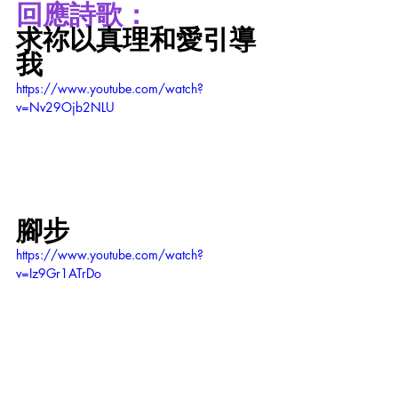
回應詩歌：
求祢以真理和愛引導
我
https://www.youtube.com/watch?
v=Nv29Ojb2NLU
腳步
https://www.youtube.com/watch?
v=Iz9Gr1ATrDo