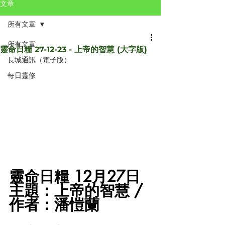
文章
所有文章
所有文章
靈命日糧 27-12-23 - 上帝的智慧 (大字版)
長城通訊（電子版）
每日靈修
靈命日糧 12月27日 
主題：上帝的智慧 / 
作者：潘愷蘭