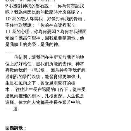
9 我要對神我的磐石說：「你為何忘記我
呢？我為何因仇敵的欺壓時常哀痛呢？」
10 我的敵人辱罵我，好像打碎我的骨頭，
不住地對我說：「你的神在哪裡呢？」
11 我的心哪，你為何憂悶？為何在我裡面
煩躁？應當仰望神，因我還要稱讚他，他
是我臉上的光榮，是我的神。
____
　　信徒啊，讓我們在主所安放我們的地
位上好好站住，盡我們所能的去作。
神常
喜歡給我們一些試煉， 因為神希望我們經
過劇烈的爭鬥以後，能發育得更加強壯。
生長在風雨之下，曾受風雨擊打的樹
木， 往往比生長在退隱的山谷下，從未受
過風雨摧殘的樹木，扎根更深。人生也是
這樣。偉大的人物都是生長在艱苦中的。
── 選
回應詩歌：