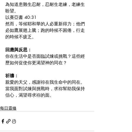
為知道患難生忍耐，忍耐生老練，老練生
盼望。 
以賽亞書 40:31
然而，等候耶和華的人必重新得力；他們
必如鷹展翅上騰；跑的時候不困倦，行走
的時候不疲乏。
回應與反思：
你在生活中是否面臨試煉或挑戰？這些經
歷如何促使你更渴望神的同在？
祈禱：
親愛的天父，感謝祢在我生命中的同在。
當我面對試煉與挑戰時，求祢幫助我保持
信心，渴望尋求祢的面。
每日靈修