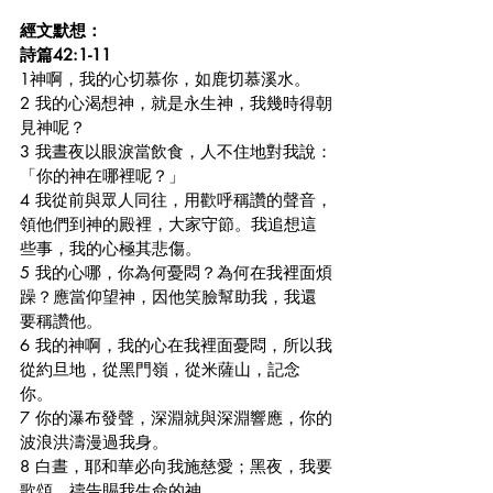
經文默想：
詩篇42:1-11
1神啊，我的心切慕你，如鹿切慕溪水。
2 我的心渴想神，就是永生神，我幾時得朝
見神呢？
3 我晝夜以眼淚當飲食，人不住地對我說：
「你的神在哪裡呢？」
4 我從前與眾人同往，用歡呼稱讚的聲音，
領他們到神的殿裡，大家守節。我追想這
些事，我的心極其悲傷。
5 我的心哪，你為何憂悶？為何在我裡面煩
躁？應當仰望神，因他笑臉幫助我，我還
要稱讚他。
6 我的神啊，我的心在我裡面憂悶，所以我
從約旦地，從黑門嶺，從米薩山，記念
你。
7 你的瀑布發聲，深淵就與深淵響應，你的
波浪洪濤漫過我身。
8 白晝，耶和華必向我施慈愛；黑夜，我要
歌頌、禱告賜我生命的神。