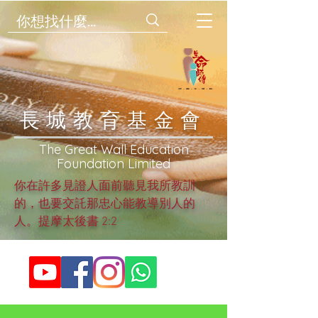
​長城教育基金會
​The Great Wall Education
Foundation Limited
你在許多見證人面前聽見我所教訓
的，也要交託那忠心能教導別人的
人。提摩太後書 2:2