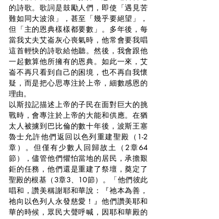
的詩歌。歌詞是鼓勵人們，即使「遇見苦
難如同大波浪」，甚至「幾乎要絕望」，
但「主的恩典樣樣都要數」。多年後，每
當我丈夫艾崙灰心喪氣時，他常會要我唱
這首輕快的詩歌給他聽。然後，我會跟他
一起數算他所擁有的恩典。如此一來，艾
崙不再只看到自己的困境，也不再自我懷
疑，而是把心思專注於上帝，細數感恩的
理由。
以斯拉記描述上帝的子民在面對巨大的挑
戰時，會專注於上帝的大能和供應。在猶
太人被擄到巴比倫的數十年後，波斯王塞
魯士允許他們返回以色列重建聖殿（1-2
章）。但僅有少數人回歸故土（2章64
節），儘管他們懼怕當地的居民，承擔艱
鉅的任務，他們還是重建了祭壇，奠定了
聖殿的根基（3章3、10節）。「他們彼此
唱和，讚美稱謝耶和華說：『祂本為善，
祂向以色列人永發慈愛！』他們讚美耶和
華的時候，眾民大聲呼喊，因耶和華殿的