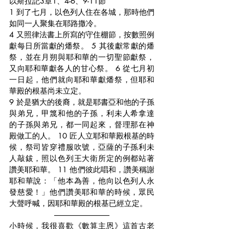
以斯拉記3章1、4-6、9-11節
1 到了七月，以色列人住在各城，那時他們
如同一人聚集在耶路撒冷。
4 又照律法書上所寫的守住棚節，按數照例
獻每日所當獻的燔祭。 5 其後獻常獻的燔
祭，並在月朔與耶和華的一切聖節獻祭，
又向耶和華獻各人的甘心祭。 6 從七月初
一日起，他們就向耶和華獻燔祭，但耶和
華殿的根基尚未立定。
9 於是猶大的後裔，就是耶書亞和他的子孫
與弟兄，甲篾和他的子孫，利未人希拿達
的子孫與弟兄，都一同起來，督理那在神
殿做工的人。 10 匠人立耶和華殿根基的時
候，祭司皆穿禮服吹號，亞薩的子孫利未
人敲鈸，照以色列王大衛所定的例都站著
讚美耶和華。 11 他們彼此唱和，讚美稱謝
耶和華說：「他本為善，他向以色列人永
發慈愛！」他們讚美耶和華的時候，眾民
大聲呼喊，因耶和華殿的根基已經立定。
------------------------------------
小時候，我很喜歡《數算主恩》這首古老