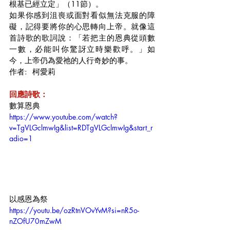
根基已經立定」（11節）。
如果你感到沮喪或面對看似無法克服的障
礙，記得要將你的心思轉向上帝。就像這
首詩歌的歌詞說：「若把主的恩典從頭數
一數，必能叫你驚訝立時樂歡呼。」如
今，上帝仍為愛祂的人行奇妙的事。
作者:  柯愛莉
回應詩歌：
數算恩典
https://www.youtube.com/watch?
v=TgVLGclmwIg&list=RDTgVLGclmwIg&start_r
adio=1
以感恩為祭
https://youtu.be/ozRtnVOvYvM?si=nR5o-
nZOfU70mZwM