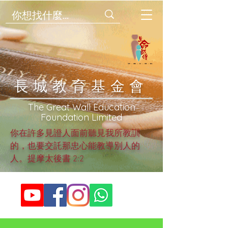
​長城教育基金會
​The Great Wall Education
Foundation Limited
你在許多見證人面前聽見我所教訓
的，也要交託那忠心能教導別人的
人。提摩太後書 2:2