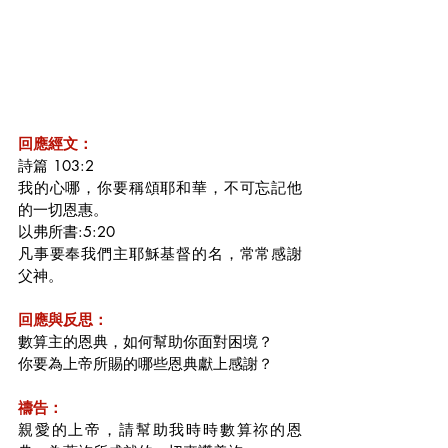
回應經文：
詩篇 103:2
我的心哪，你要稱頌耶和華，不可忘記他
的一切恩惠。
以弗所書:5:20
凡事要奉我們主耶穌基督的名，常常感謝
父神。
回應與反思：
數算主的恩典，如何幫助你面對困境？
你要為上帝所賜的哪些恩典獻上感謝？
禱告：
親愛的上帝，請幫助我時時數算祢的恩