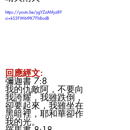
https://youtu.be/ygYZzAhfyz8?
si=kS3FW6t9K7Fh8odB
回應經文:
彌迦書 7:8
我的仇敵阿，不要向
我誇耀，我雖跌倒，
卻要起來，我雖坐在
黑暗裡，耶和華卻作
我的光。
羅馬書 8:18