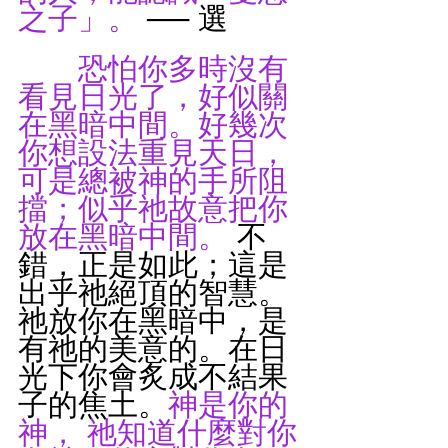
之子」。
 ── 選
恐怕你多時沒有
看見日光了，好似關
在黑暗中間。好幾次
你想設法重見天日，
可是總被神的手所阻
擋；似乎祂故意把你
放在黑暗中間。 
不
錯，正是如此；這是
出乎祂絕頂的智慧。
祂放你在黑暗中，是
有祂的美意的。在日
光下你會炙成不結果
子的焦土。
神是你的
神， 祂知道什麼對你