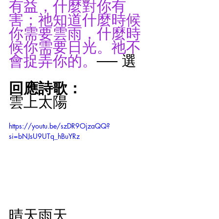
有益，什麼對你有
害；祂知道什麼時候
你需要雲雨，什麼時
候你需要日光。祂不
會捉弄你的。
── 選
回應詩歌：
雲上太陽
https://youtu.be/szDR9OjzaQQ?
si=bNJsU9UTq_hBuYRz
晴天雨天