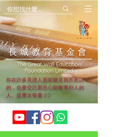
​長城教育基金會
​The Great Wall Education
Foundation Limited
你在許多見證人面前聽見我所教訓
的，也要交託那忠心能教導別人的
人。提摩太後書 2:2