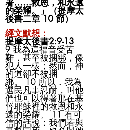
著……救恩，和永遠
的榮耀。」（提摩太
後書二章 10 節）
經文默想：
提摩太後書2:9-13
9 我為這福音受苦
難，甚至被捆綁，像
犯人一樣；然而，神
的道卻不被捆
綁。 10 所以，我為
選民凡事忍耐，叫他
們也可以得著那在基
督耶穌裡的救恩和永
遠的榮耀。 11 有可
信的話說：我們若與