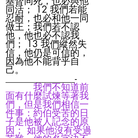
基督同死，也必與他
同活； 12 我們若能
忍耐，也必和他一同
做王；我們若不認
他，他也必不認我
們； 13 我們縱然失
信，他仍是可信的，
因為他不能背乎自
己。
_______________-
我們不知道前
面有什麼試煉等著我
們，但是我們相信一
件事：約伯受苦的日
子是他被人記念的原
因； 如果他沒有受過