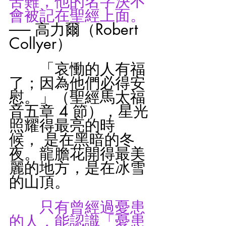
苦難，他的名字決不
會被記在聖經上面。
── 高力爾（Robert 
Collyer）
　　「哀慟的人有福
了；因為他們必得安
慰。」（聖經馬太福
音五章 4 節），星光
照耀得最亮的時
候， 是在黑暗的冬
夜。龍膽花開得最美
麗的地方，是在冰雪
的山頂。
只有曾經過憂患
的人，能認識「憂患