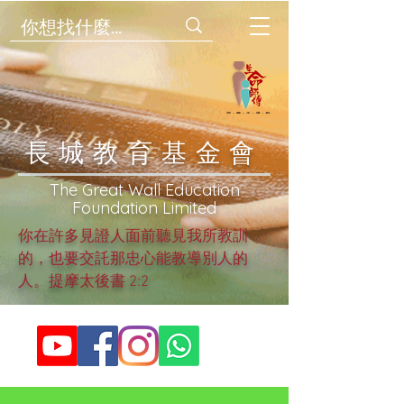
​長城教育基金會
​The Great Wall Education
Foundation Limited
你在許多見證人面前聽見我所教訓
的，也要交託那忠心能教導別人的
人。提摩太後書 2:2