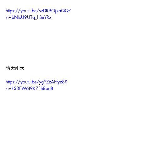
https://youtu.be/szDR9OjzaQQ?
si=bNJsU9UTq_hBuYRz
晴天雨天
https://youtu.be/ygYZzAhfyz8?
si=kS3FW6t9K7Fh8odB