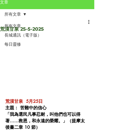
文章
所有文章
所有文章
荒漠甘泉 25-5-2025
長城通訊（電子版）
每日靈修
荒漠甘泉  5月25日 
主題： 苦難中的信心
「我為選民凡事忍耐，叫他們也可以得
著……救恩，和永遠的榮耀。」（提摩太
後書二章 10 節）