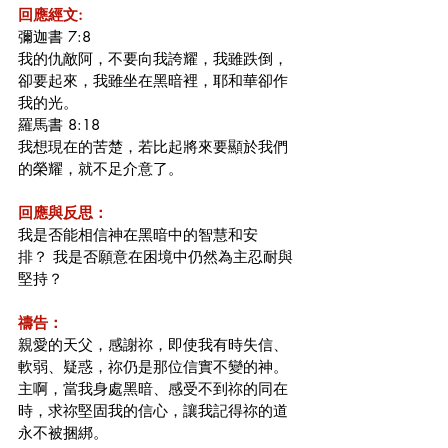
回應經文:
彌迦書 7:8
我的仇敵阿，不要向我誇耀，我雖跌倒，
卻要起來，我雖坐在黑暗裡，耶和華卻作
我的光。
羅馬書 8:18
我想現在的苦楚，若比起將來要顯於我們
的榮耀，就不足介意了。
回應與反思：
我是否能相信神在黑暗中的智慧和安
排？ 我是否願意在困境中仍然為主忍耐與
堅持？
禱告：
親愛的天父，感謝祢，即使我有時失信、
軟弱、疑惑，祢仍是那位信實不變的神。
主啊，當我身處黑暗、感受不到祢的同在
時，求祢堅固我的信心，讓我記得祢的道
永不被捆綁。