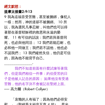
經文默想：
提摩太後書2:9-13
9 我為這福音受苦難，甚至被捆綁，像犯人
一樣；然而，神的道卻不被捆綁。 10 所
以，我為選民凡事忍耐，叫他們也可以得
著那在基督耶穌裡的救恩和永遠的榮
耀。 11 有可信的話說：我們若與基督同
死，也必與他同活； 12 我們若能忍耐，也
必和他一同做王；我們若不認他，他也必
不認我們； 13 我們縱然失信，他仍是可信
的，因為他不能背乎自己。
_______________-
我們不知道前面有什麼試煉等著我
們，但是我們相信一件事：約伯受苦的日
子是他被人記念的原因； 如果他沒有受過
苦難，他的名字決不會被記在聖經上面。
── 高力爾（Robert Collyer）
　　「哀慟的人有福了；因為他們必得安
慰。」（聖經馬太福音五章 4 節），星光