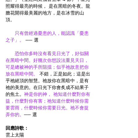
照耀得最亮的時候， 是在黑暗的冬夜。龍
膽花開得最美麗的地方，是在冰雪的山
頂。
只有曾經過憂患的人，能認識「憂患
之子」。
 ── 選
恐怕你多時沒有看見日光了，好似關
在黑暗中間。好幾次你想設法重見天日，
可是總被神的手所阻擋；似乎祂故意把你
放在黑暗中間。 
不錯，正是如此；這是出
乎祂絕頂的智慧。祂放你在黑暗中，是有
祂的美意的。在日光下你會炙成不結果子
的焦土。
神是你的神， 祂知道什麼對你有
益，什麼對你有害；祂知道什麼時候你需
要雲雨，什麼時候你需要日光。祂不會捉
弄你的。
── 選
回應詩歌：
雲上太陽