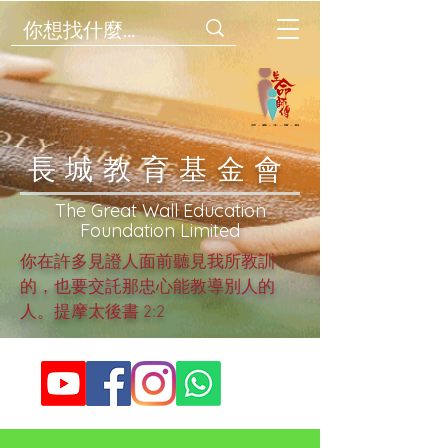
​長城教育基金會
​The Great Wall Education
Foundation Limited
你在許多見證人面前聽見我所教訓
的，也要交託那忠心能教導別人的
人。提摩太後書 2:2