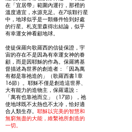
在「宜居帶」範圍內運行，那裡的
溫度適宜，水源充足。在7垓顆行星
中，地球似乎是一顆條件恰到好處
的行星。札克里森得出結論，似乎
有幸運女神看顧地球。
使徒保羅向歌羅西的信徒保證，宇
宙的存在不是因為有幸運女神的眷
顧，而是因耶穌的作為。保羅將基
督描述為世界的創造者：「因為萬
有都是靠祂造的」（歌羅西書1章
16節）。耶穌不僅是創造這世界、
大有能力的造物主，保羅還說：
「萬有也靠祂而立」（17節），祂
使地球既不太熱也不太冷，恰好適
合人類生存。
耶穌以完美的智慧和
無窮無盡的大能，維繫祂所創造的
一切。