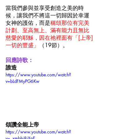
當我們參與並享受創造之美的時
候，讓我們不將這一切歸因於幸運
女神的護佑，而是
稱頌那位有完美
計劃、至高無上、滿有能力且無比
慈愛的耶穌，因在祂裡面有「[上帝]
一切的豐盛」
（19節）。
回應詩歌：
誰造
https://www.youtube.com/watch?
v=bLdFMyPG6Kw
頌讚全能上帝
https://www.youtube.com/watch?
v=_xmbhj8iXpE