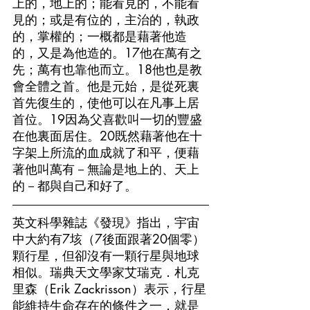
上的，地上的；能看見的，不能看
見的；或是有位的，主治的，執政
的，掌權的；一概都是藉著他造
的，又是為他造的。17他在萬有之
先；萬有也靠他而立。18他也是教
會全體之首。他是元始，是從死裏
首先復生的，使他可以在凡事上居
首位。19因為父喜歡叫一切的豐盛
在他裏面居住。20既然藉著他在十
字架上所流的血成就了和平，便藉
著他叫萬有－無論是地上的、天上
的－都與自己和好了。
英文科學雜誌《發現》指出，宇宙
中大約有7垓（7後面跟著20個零）
顆行星，但卻沒有一顆行星與地球
相似。瑞典天文學家艾瑞克．札克
里森（Erik Zackrisson）表示，行星
能維持生命存在的條件之一，就是