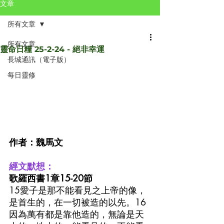
文章
所有文章
所有文章
靈命日糧 25-2-24 - 絕非幸運
長城通訊（電子版）
每日靈修
作者：魏馬文
經文默想：
歌羅西書1章15-20節
15愛子是那不能看見之上帝的像，
是首生的，在一切被造的以先。16
因為萬有都是靠他造的，無論是天