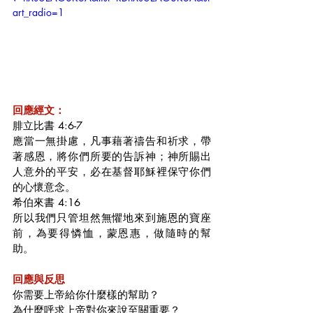
art_radio=1
回應經文：
腓立比書 4:6-7
應當一無掛慮，凡事藉著禱告和祈求，帶
著感恩，將你們所要的告訴神；神所賜出
人意外的平安，必在基督耶穌裡保守你們
的心懷意念。
希伯來書 4:16
所以我們只管坦然無懼地來到施恩的寶座
前，為要得憐恤，蒙恩惠，做隨時的幫
助。
回應與反思
你需要上帝給你什麼樣的幫助？
為什麼呼求上帝對你來說至關重要？