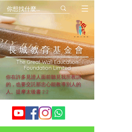
​長城教育基金會
​The Great Wall Education
Foundation Limited
你在許多見證人面前聽見我所教訓
的，也要交託那忠心能教導別人的
人。提摩太後書 2:2