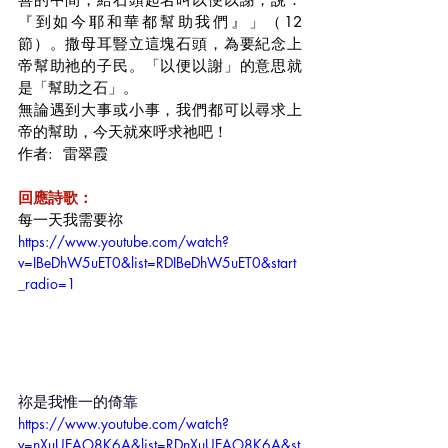
『到如今耶和華都幫助我們』」（12
節）。撒母耳豎立這塊石頭，為要紀念上
帝幫助祂的子民。「以便以謝」的意思就
是「幫助之石」。
無論遇到大事或小事，我們都可以尋求上
帝的幫助，今天就來呼求祂吧！
作者:  雷翠霞
回應詩歌：
每一天我需要祢
https://www.youtube.com/watch?
v=IBeDhW5uET0&list=RDIBeDhW5uET0&start
_radio=1
祢是我惟一的倚靠
https://www.youtube.com/watch?
v=nXuUEAO8K6A&list=RDnXuUEAO8K6A&st