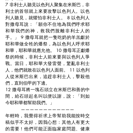
7 非利士人聽見以色列人聚集在米斯巴，非
利士的首領就上來要攻擊以色列人。以色
列人聽見，就懼怕非利士人。 8 以色列人
對撒母耳說：「願你不住地為我們呼求耶
和華我們的神，救我們脫離非利士人的
手。」 9 撒母耳就把一隻吃奶的羊羔獻於
耶和華做全牲的燔祭，為以色列人呼求耶
和華，耶和華就應允他。 10 撒母耳正獻燔
祭的時候，非利士人前來要與以色列人爭
戰。當日，耶和華大發雷聲，驚亂非利士
人，他們就敗在以色列人面前。 11 以色列
人從米斯巴出來，追趕非利士人，擊殺他
們，直到伯甲的下邊。
12 撒母耳將一塊石頭立在米斯巴和善的中
間，給石頭起名叫以便以謝，說：「到如
今耶和華都幫助我們。」
————————————
年輕時，我覺得祈求上帝幫助我能按時交
稿似乎不太好，因我心想：其他人有更大
的需要！他們可能正面臨家庭問題、健康