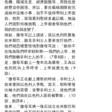
危機、職場失意、經濟困難等，而我也曾
經歷這些困境。所以，要在截稿期限前完
成稿件這種小事，似乎不值得帶到上帝面
前。然而，當我看到聖經多處記載，無論
人們面對何種挑戰，上帝都會幫助他們，
我的想法就改變了。
例如，撒母耳記上講述，當以色列民聚集
在米斯巴，聽見非利士人要來攻打他們，
他們就恐懼驚惶地對撒母耳說：「願你不
住地為我們呼求耶和華──我們的上帝，救
我們脫離非利士人的手」（7章8節）。於
是，撒母耳獻上一隻羊羔為燔祭，又為以
色列民向上帝呼求，上帝就應允他（9
節）。
「撒母耳正在獻上燔祭的時候，非利士人
前來要與以色列人爭戰。當天，耶和華發
出極大的雷聲，攻擊非利士人，使他們潰
亂，他們就在以色列人面前被擊敗」（10
節，新譯本）。
後來，「撒母耳將一塊石頭立在米斯巴和
善的中間，給石頭起名叫以便以謝，說：