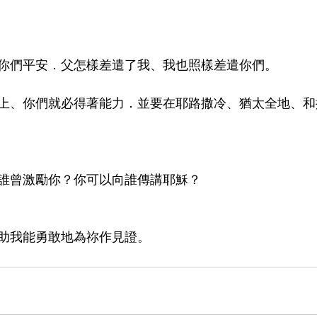
你們平安．父怎樣差遣了我、我也照樣差遣你們。
上、你們就必得著能力．並要在耶路撒冷、猶太全地、和
誰曾激勵你？你可以向誰傳講耶穌？
助我能勇敢地為祢作見證。