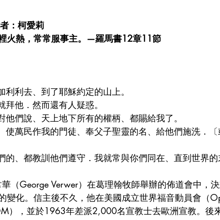
作者：柯愛莉
裡火熱，常常服事主。—羅馬書12章11節
門徒往加利利去、到了耶穌約定的山上。
耶穌就拜他．然而還有人疑惑。
前來、對他們說、天上地下所有的權柄、都賜給我了。
們要去、使萬民作我的門徒、奉父子聖靈的名、給他們施洗．
吩咐你們的、都教訓他們遵守．我就常與你們同在、直到世界
華（George Verwer）在葛理翰牧師舉辦的佈道會中
變化。信主後不久，他在美國成立世界福音動員會（Opera
n，簡稱OM），並於1963年差派2,000名宣教士去歐洲宣教。