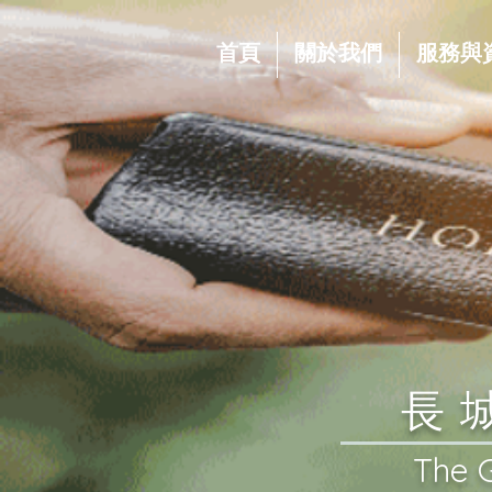
首頁
關於我們
服務與
​
​The 