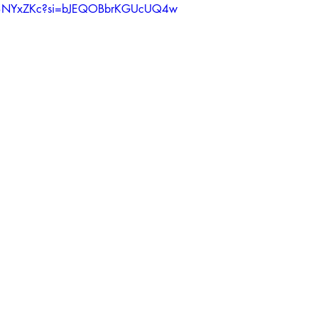
JD3NYxZKc?si=bJEQOBbrKGUcUQ4w