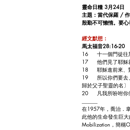
靈命日糧 3月24日 
主題：當代保羅 / 
殷勤不可懶惰。要心
經文默想：
馬太福音28:16-20
16     十一個
17     他們見了
18     耶穌進
19     所以你
歸於父子聖靈的名〕
20     凡我所
______
在1957年，喬治．韋
此他的生命發生巨大的
Mobilizatio