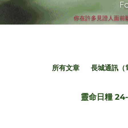
Fo
你在許多見證人面前聽
所有文章
長城通訊（
靈命日糧 24-