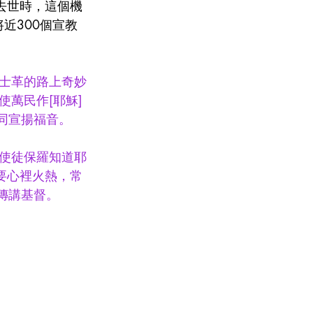
去世時，這個機
將近300個宣教
士革的路上奇妙
萬民作[耶穌]
同宣揚福音。
使徒保羅知道耶
要心裡火熱，常
傳講基督。