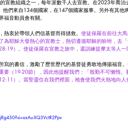
大的宣教組織之一，每年派數千人去宣教。在2023年喬治
工。他們來自134個國家，在147個國家服事。另外有其他
界福音動員會有關。
，熱衷於帶領人們信基督而得拯救。
使徒保羅在前往大馬
了為耶穌大發熱心的宣教士，熱切遵循耶穌的吩咐，去「使
28:19）。使徒保羅在宣教之旅中，還訓練提摩太等人一
所寫的書信，激勵了歷世歷代的基督徒勇敢地傳揚福音。
重要（19-20節），因此他提醒我們：「殷勤不可懶惰。
12:11）。當聖靈住在我們裡面，祂會使我們火熱地向人
JjRg450?si=xxAu-XQ3VctR2Ppv 