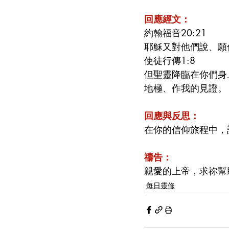
回應經文：
約翰福音20:21
耶穌又對他們說、願
使徒行傳1:8
但聖靈降臨在你們身
地極、作我的見證。
回應與反思：
在你的信仰旅程中，
禱告：
親愛的上帝，求祢幫
每日靈修