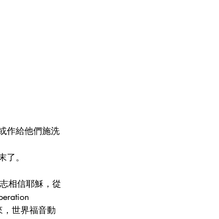
〔或作給他們施洗
的末了。
，決志相信耶穌，從
tion 
後來，世界福音動