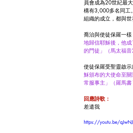
員會成為20世紀最
構有3,000多名同
組織的成立，都與世
喬治與使徒保羅一樣
地歸信耶穌後，他成
的門徒」（馬太福音
使徒保羅受聖靈啟示
穌頒布的大使命至關
常服事主」（羅馬書
回應詩歌：
差遣我
https://youtu.be/qJwN