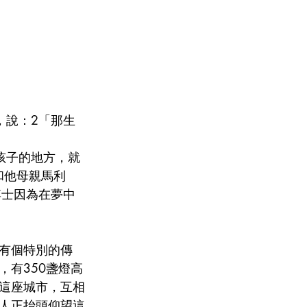
，說：2「那生
孩子的地方，就
和他母親馬利
博士因為在夢中
有個特別的傳
有350盞燈高
這座城市，互相
人正抬頭仰望這