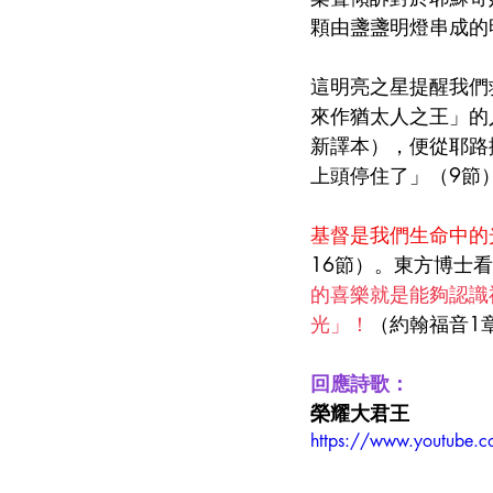
顆由盞盞明燈串成的
這明亮之星提醒我們
來作猶太人之王」的
新譯本），便從耶路
上頭停住了」（9節
基督是我們生命中的
16節）。東方博士
的喜樂就是能夠認識
光」！
（約翰福音1
回應詩歌：
榮耀大君王
https://www.youtube