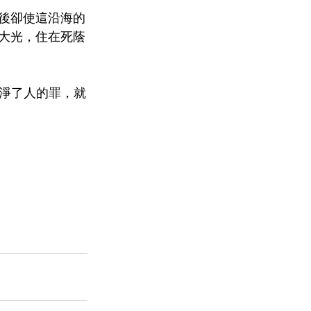
末後卻使這沿海的
了大光，住在死蔭
淨了人的罪，就