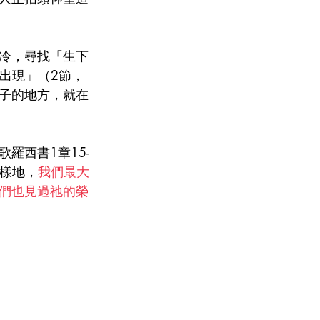
冷，尋找「生下
出現」（2節，
子的地方，就在
歌羅西書1章15-
同樣地，
我們最大
們也見過祂的榮