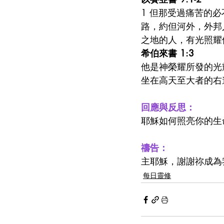
1 但那受過痛苦的
路，約但河外，外邦
之地的人，有光照耀
希伯來書 1:3
他是神榮耀所發的光
坐在高天至大者的右
回應與反思：
耶穌如何照亮你的生
禱告：
主耶穌，謝謝祢成為
每日靈修