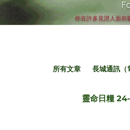
Fo
你在許多見證人面前聽
所有文章
長城通訊（
靈命日糧 24-