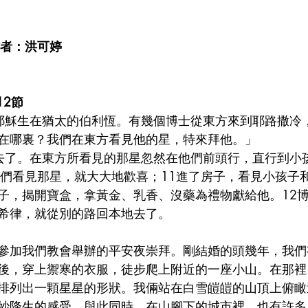
 
作者：洪可婷
12節
耶穌生在猶太的伯利恆。有幾個博士從東方來到耶路撒冷
在哪裏？我們在東方看見他的星，特來拜他。」
去了。在東方所看見的那星忽然在他們前頭行，直行到小
他們看見那星，就大大地歡喜；11進了房子，看見小孩子
子，揭開寶盒，拿黃金、乳香、沒藥為禮物獻給他。12
希律，就從別的路回本地去了。
參加我們教會舉辦的平安夜崇拜。剛結婚的頭幾年，我們
後，穿上禦寒的衣服，徒步爬上附近的一座小山。在那裡，
排列出一顆星星的形狀。我倆站在白雪皚皚的山頂上俯瞰
妙降生的感受。與此同時，在山腳下的城市裡，也有許多