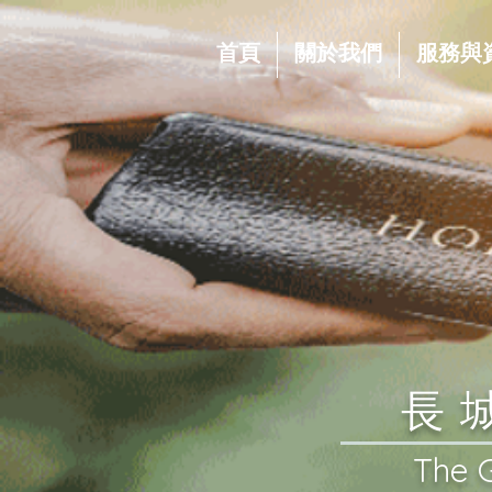
首頁
關於我們
服務與
​
​The 