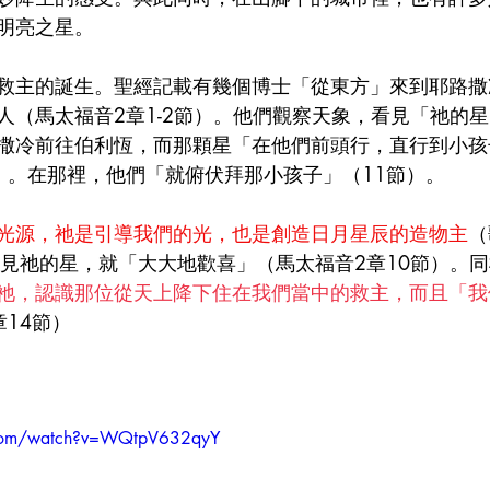
明亮之星。
救主的誕生。聖經記載有幾個博士「從東方」來到耶路撒
人（馬太福音2章1-2節）。他們觀察天象，看見「祂的星
撒冷前往伯利恆，而那顆星「在他們前頭行，直行到小孩
）。在那裡，他們「就俯伏拜那小孩子」（11節）。
光源，祂是引導我們的光，也是創造日月星辰的造物主
（
看見祂的星，就「大大地歡喜」（馬太福音2章10節）。
祂，認識那位從天上降下住在我們當中的救主，而且「我
章14節）
.com/watch?v=WQtpV632qyY