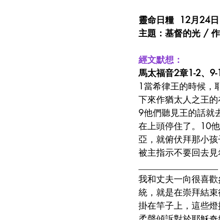
靈命日糧  12月24日
主題：基督的光 / 
經文默想：
馬太福音2章1-2、9-
1當希律王的時候，
下來作猶太人之王的
9他們聽見王的話就
在上頭停住了。10
亞，就俯伏拜那小孩
被主指示不要回去見
__________________
我和丈夫一向很喜歡
統，就是在崇拜結束
掛在竿子上，這些燈
柔聲傾訴對於耶穌奇