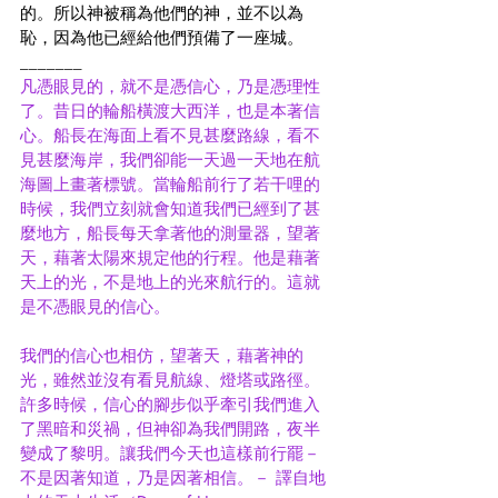
的。所以神被稱為他們的神，並不以為
恥，因為他已經給他們預備了一座城。 
_______
凡憑眼見的，就不是憑信心，乃是憑理性
了。昔日的輪船橫渡大西洋，也是本著信
心。船長在海面上看不見甚麼路線，看不
見甚麼海岸，我們卻能一天過一天地在航
海圖上畫著標號。當輪船前行了若干哩的
時候，我們立刻就會知道我們已經到了甚
麼地方，船長每天拿著他的測量器，望著
天，藉著太陽來規定他的行程。他是藉著
天上的光，不是地上的光來航行的。這就
是不憑眼見的信心。
我們的信心也相仿，望著天，藉著神的
光，雖然並沒有看見航線、燈塔或路徑。
許多時候，信心的腳步似乎牽引我們進入
了黑暗和災禍，但神卻為我們開路，夜半
變成了黎明。讓我們今天也這樣前行罷－
不是因著知道，乃是因著相信。－ 譯自地