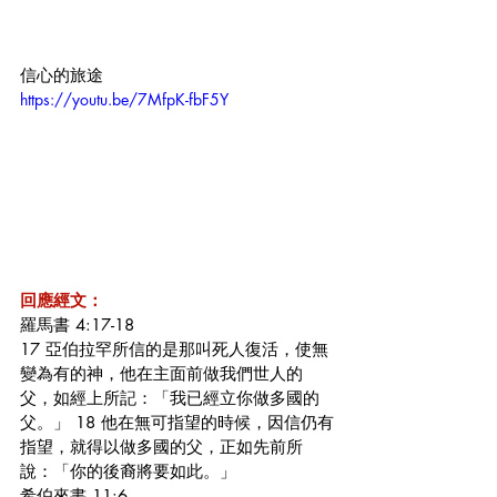
信心的旅途
https://youtu.be/7MfpK-fbF5Y
回應經文：
羅馬書 4:17-18
17 亞伯拉罕所信的是那叫死人復活，使無
變為有的神，他在主面前做我們世人的
父，如經上所記：「我已經立你做多國的
父。」 18 他在無可指望的時候，因信仍有
指望，就得以做多國的父，正如先前所
說：「你的後裔將要如此。」 
希伯來書 11:6