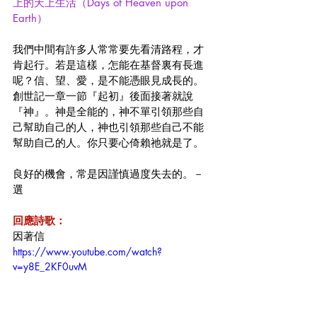
上的天上生活（Days of Heaven upon 
Earth）
我們中間有許多人常常要先看清路程，才
肯起行。若是這樣，怎能在基督裏有長進
呢？信、望、愛，是不能憑眼見成長的。
創世記一章一節『起初』後面接著就說
『神』。神是全能的，神不單引領那些自
己幫助自己的人，神也引領那些自己不能
幫助自己的人。你只要心倚賴祂就是了。
良好的機會，常是因謹慎過度失去的。－
選
回應詩歌：
因著信
https://www.youtube.com/watch?
v=y8E_2KF0uvM