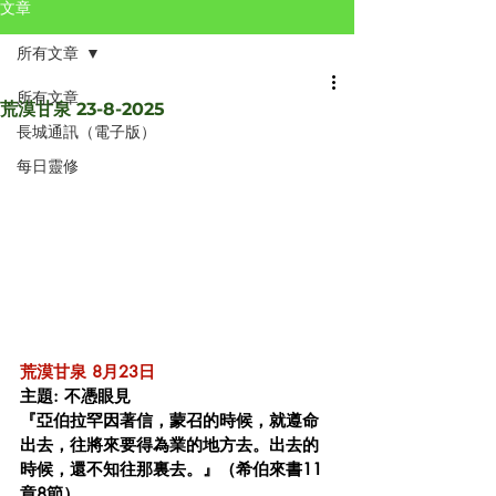
文章
所有文章
所有文章
荒漠甘泉 23-8-2025
長城通訊（電子版）
每日靈修
荒漠甘泉 8月23日
主題: 不憑眼見
『亞伯拉罕因著信，蒙召的時候，就遵命
出去，往將來要得為業的地方去。出去的
時候，還不知往那裏去。』（希伯來書11
章8節）