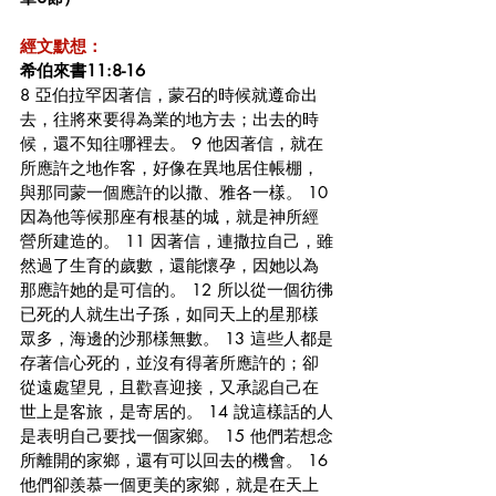
經文默想：
希伯來書11:8-16
8 亞伯拉罕因著信，蒙召的時候就遵命出
去，往將來要得為業的地方去；出去的時
候，還不知往哪裡去。 9 他因著信，就在
所應許之地作客，好像在異地居住帳棚，
與那同蒙一個應許的以撒、雅各一樣。 10 
因為他等候那座有根基的城，就是神所經
營所建造的。 11 因著信，連撒拉自己，雖
然過了生育的歲數，還能懷孕，因她以為
那應許她的是可信的。 12 所以從一個彷彿
已死的人就生出子孫，如同天上的星那樣
眾多，海邊的沙那樣無數。 13 這些人都是
存著信心死的，並沒有得著所應許的；卻
從遠處望見，且歡喜迎接，又承認自己在
世上是客旅，是寄居的。 14 說這樣話的人
是表明自己要找一個家鄉。 15 他們若想念
所離開的家鄉，還有可以回去的機會。 16 
他們卻羨慕一個更美的家鄉，就是在天上