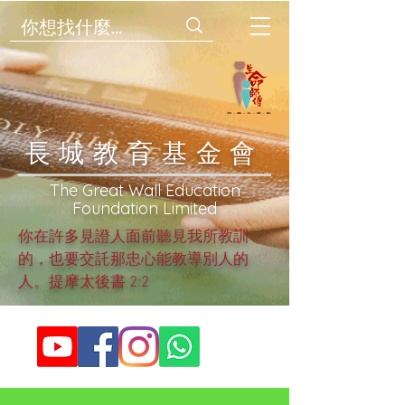
​長城教育基金會
​The Great Wall Education
Foundation Limited
你在許多見證人面前聽見我所教訓
的，也要交託那忠心能教導別人的
人。提摩太後書 2:2