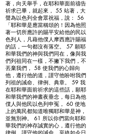
著，向天舉手，在耶和華面前禱告
祈求已畢，就起來， 55 站著，大
聲為以色列全會眾祝福，說： 56 
「耶和華是應當稱頌的！因為他照
著一切所應許的賜平安給他的民以
色列人，凡藉他僕人摩西應許賜福
的話，一句都沒有落空。 57 願耶
和華我們的神與我們同在，像與我
們列祖同在一樣，不撇下我們，不
丟棄我們， 58 使我們的心歸向
他，遵行他的道，謹守他吩咐我們
列祖的誡命、律例、典章。 59 我
在耶和華面前祈求的這些話，願耶
和華我們的神晝夜垂念，每日為他
僕人與他民以色列申冤， 60 使地
上的萬民都知道唯獨耶和華是神，
並無別神。 61 所以你們當向耶和
華我們的神存誠實的心，遵行他的
律例，謹守他的誡命，至終如今日