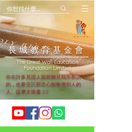
​長城教育基金會
​The Great Wall Education
Foundation Limited
你在許多見證人面前聽見我所教訓
的，也要交託那忠心能教導別人的
人。提摩太後書 2:2