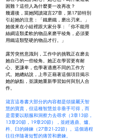
困難？這些人為什麼要一改再改？
幾週後，當她閱讀箴言27章，第17節特別
引起她的注意：「鐵磨鐵，磨出刃來。」
她後來在小組裡跟大家分享：「你不能用
絲綢這類柔軟的物品來磨平稜角，必須要
用鐵這類堅硬的物品才行。」
露芳突然意識到，工作中的挑戰正在磨去
她自己的一些稜角。她正在學習更有耐
心、更謙卑，也學著適應不同的工作方
式。她總結說，上帝正藉著這個項目揭示
她的缺點，並讓她重新學習如何與別人合
作。
箴言這卷書大部分的內容都是頌揚屬天智
慧的寶貴，但這種智慧並非垂手可得，而
是需要以順服和洞察力去尋求（3章13節，
13章20節，19章20節），並經過鼎、爐、
杵、臼的錘鍊（27章21-22節）。這個過程
往往伴隨著短暫的痛苦和磨鍊。