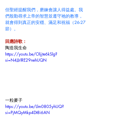
但聖經提醒我們，磨鍊會讓人得益處。我
們殷勤尋求上帝的智慧並遵守祂的教導，
就會得到真正的安穩、滿足和祝福（26-27
節）。
回應詩歌：
陶造我生命
https://youtu.be/Oljjte6kSlg?
si=N4JJrlRE29nehUQN
一粒麥子
https://youtu.be/Llm0805yhUQ?
si=PjMQyMkp4Dt8i6AN 