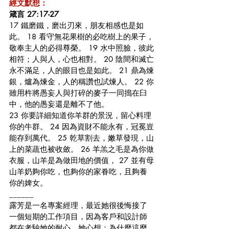
經文默想：
箴言 27:17-27
17 鐵磨鐵，磨出刃來，朋友相感也是如
此。 18 看守無花果樹的必吃樹上的果子，
敬奉主人的必得尊榮。 19 水中照臉，彼此
相符；人與人，心也相對。 20 陰間和滅亡
永不滿足，人的眼目也是如此。 21 鼎為煉
銀，爐為煉金，人的稱讚也試煉人。 22 你
雖用杵將愚妄人與打碎的麥子一同搗在臼
中，他的愚妄還是離不了他。
23 你要詳細知道你羊群的景況，留心料理
你的牛群。 24 因為資財不能永有，冠冕豈
能存到萬代。 25 乾草割去，嫩草發現，山
上的菜蔬也被收斂。 26 羊羔之毛是為你做
衣服，山羊是為做田地的價值， 27 並有母
山羊奶夠你吃，也夠你的家眷吃，且夠養
你的婢女。
______
露芳是一名專案經理，最近她很後悔接了
一個短期的工作項目，因為客戶和設計師
都在考驗她的耐心。她心想：為什麼這麼