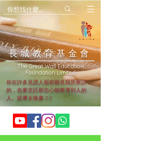
​長城教育基金會
​The Great Wall Education
Foundation Limited
你在許多見證人面前聽見我所教訓
的，也要交託那忠心能教導別人的
人。提摩太後書 2:2