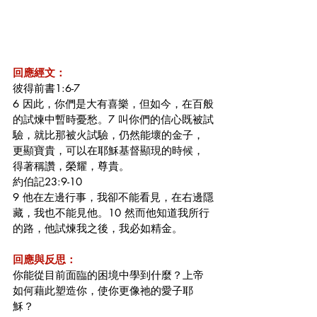
回應經文：
彼得前書1:6-7
6 因此，你們是大有喜樂，但如今，在百般
的試煉中暫時憂愁。7 叫你們的信心既被試
驗，就比那被火試驗，仍然能壞的金子，
更顯寶貴，可以在耶穌基督顯現的時候，
得著稱讚，榮耀，尊貴。
約伯記23:9-10
9 他在左邊行事，我卻不能看見，在右邊隱
藏，我也不能見他。10 然而他知道我所行
的路，他試煉我之後，我必如精金。
回應與反思：
你能從目前面臨的困境中學到什麼？上帝
如何藉此塑造你，使你更像祂的愛子耶
穌？