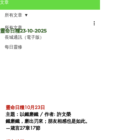
文章
所有文章
所有文章
靈命日糧23-10-2025
長城通訊（電子版）
每日靈修
靈命日糧10月23日 
主題：以鐵磨鐵 / 作者: 許文榮 
鐵磨鐵，磨出刃來；朋友相感也是如此。
—箴言27章17節