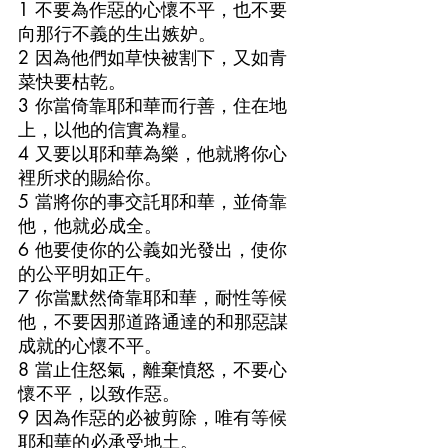
1 不要為作惡的心懷不平，也不要
向那行不義的生出嫉妒。
2 因為他們如草快被割下，又如青
菜快要枯乾。
3 你當倚靠耶和華而行善，住在地
上，以他的信實為糧。
4 又要以耶和華為樂，他就將你心
裡所求的賜給你。
5 當將你的事交託耶和華，並倚靠
他，他就必成全。
6 他要使你的公義如光發出，使你
的公平明如正午。
7 你當默然倚靠耶和華，耐性等候
他，不要因那道路通達的和那惡謀
成就的心懷不平。
8 當止住怒氣，離棄憤怒，不要心
懷不平，以致作惡。
9 因為作惡的必被剪除，唯有等候
耶和華的必承受地土。