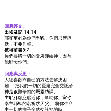
回應經文:
出埃及記 14:14
耶和華必為你們爭戰，你們只管靜
默，不要作聲。
彼得前書5:7
你們要將一切的憂慮卸給神，因為
他顧念你們。
回應與反思：
人總喜歡靠自己的方法去解決困
難， 把我們一切的憂慮完全交託給
神是很難學習的屬靈功課。
主耶穌願意貼近你，幫助你。當你
奉主耶穌的名祈求天父、 將你生命
中一切的擔子全然交託祂的時