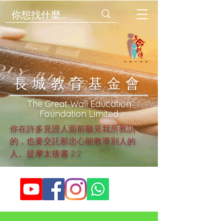
​長城教育基金會
​The Great Wall Education
Foundation Limited
你在許多見證人面前聽見我所教訓
的，也要交託那忠心能教導別人的
人。提摩太後書 2:2