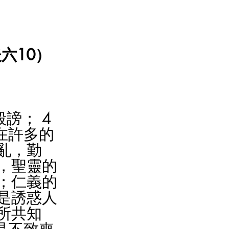
六10）
謗； 4 
在許多的
亂，勤
慈，聖靈的
能；仁義的
乎是誘惑人
所共知