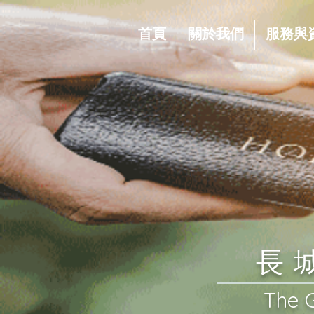
首頁
關於我們
服務與
​
​The 