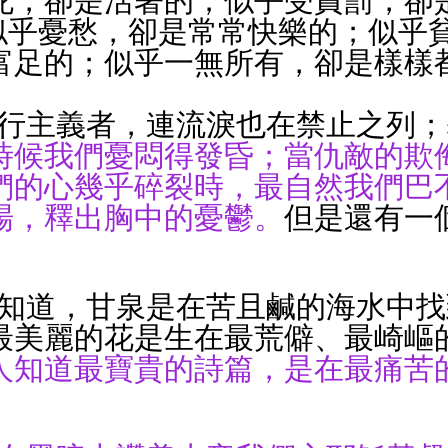
死，卻是活著的；似乎受責罰，卻
 似乎憂愁，卻是常常快樂的；似乎
富足的；似乎一無所有，卻是樣樣
-    
 主張苦行主義者，連流淚也在禁止之列；
時候我們憂悶得發昏；當仇敵的欺
們的心幾乎碎裂時，最自然我們巴
場，釋出胸中的憂鬱。
但是還有一
。
  航海者知道，甘泉是在苦且鹹的海水中
最美麗的花是生在最荒僻、最崎嶇
人知道最寶貴的詩篇，是在最痛苦