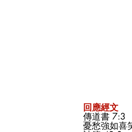
回應經文
傳道書 7:3
憂愁強如喜