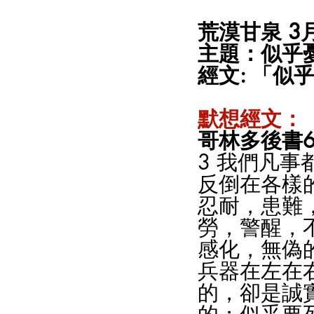
荒漠甘泉 3
主題：似乎
經文: 「似
默想經文：
哥林多後書6:
3 我們凡事
反倒在各樣
忍耐，患難
勞，警醒，
感化，無偽
兵器在左在
的，卻是誠