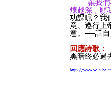
 讓我
煉越深，願
功課呢？我
意、遵行上
意。──譯自火的試
回應詩歌：
黑暗終必過
https://www.youtube.c