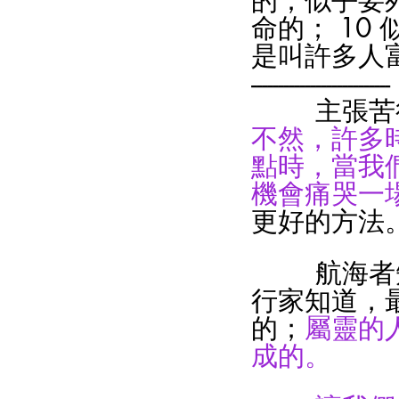
的；似乎要
命的； 10
是叫許多人
-------------------------
       
不然，許多
點時，當我
機會痛哭一
更好的方法
      
行家知道，
的；
屬靈的
成的。