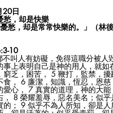
月20日
憂愁，却是快樂
乎憂愁，却是常常快樂的。」（林後
3-10
都不叫人有妨礙，免得這職分被人毀
的事上表明自己是神的用人，就如
，窮乏，困苦， 5 鞭打，監禁，擾
不食， 6 廉潔，知識，恆忍，恩
的愛心， 7 真實的道理，神的大
右， 8 榮耀羞辱，惡名美名；似
實的； 9 似乎不為人所知，卻是人