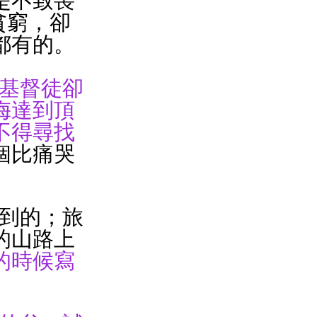
是不致喪
貧窮，卻
都有的。
基督徒卻
侮達到頂
不得尋找
個比痛哭
找到的；旅
的山路上
的時候寫