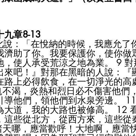
九章8-13
如此說：「在悅納的時候，我應允了
我濟助了你。我要保護你，使你做
地，使人承受荒涼之地為業。 9 
出來吧！』對那在黑暗的人說：『
在路上必得飲食，在一切淨光的高
不飢不渴，炎熱和烈日必不傷害他們
導他們，領他們到水泉旁邊。 11
大道，我的大路也被修高。 12 
，這些從北方，從西方來，這些從
 諸天哪，應當歡呼！大地啊，應當