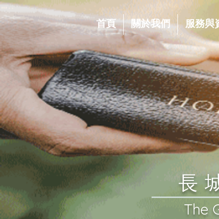
首頁
關於我們
服務與
​
​The 