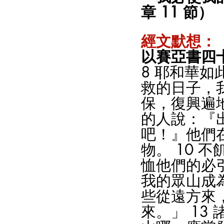
章 11 節）
經文默想：
以賽亞書四十
8 耶和華
救的日子，
保，復興遍
的人說：『
吧！』他們
物。 10 
恤他們的必引
我的眾山成為
些從遠方來
來。」 13