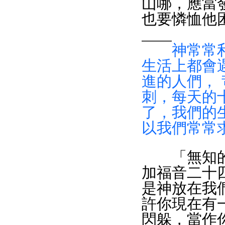
山哪，應當
也要憐恤他
____
神常常
生活上都會
進的人們，
刺，每天的
了，我們的
以我們常常
　　「無知的
加福音二十
是神放在我
許你現在有
閃躲，當作