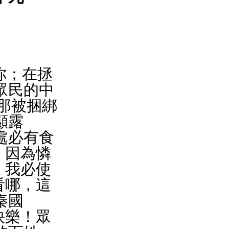
你；在拯
眾民的中
對那被捆綁
顯露
處必有食
，因為憐
 我必使
看哪，這
秦國
快樂！眾