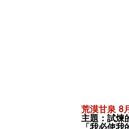
荒漠甘泉 8月
主題：試煉的
「我必使我