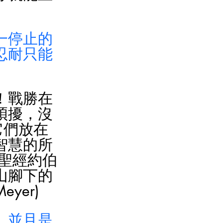
一停止的
忍耐只能
！戰勝在
煩擾，沒
它們放在
智慧的所
聖經約伯
山腳下的
yer)
，並且是