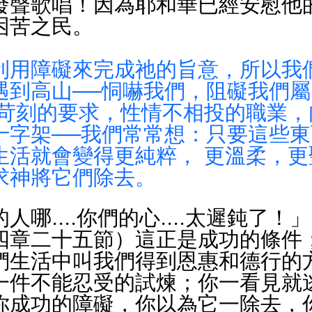
發聲歌唱！因為耶和華已經安慰他
困苦之民。
利用障礙來完成祂的旨意，所以我
遇到高山──恫嚇我們，阻礙我們
 苛刻的要求，性情不相投的職業，
十字架──我們常常想：只要這些
生活就會變得更純粹， 更溫柔，更
求神將它們除去。
人哪....你們的心....太遲鈍了！
四章二十五節）這正是成功的條件；
們生活中叫我們得到恩惠和德行的
一件不能忍受的試煉；你一看見就逃
你成功的障礙，你以為它一除去，