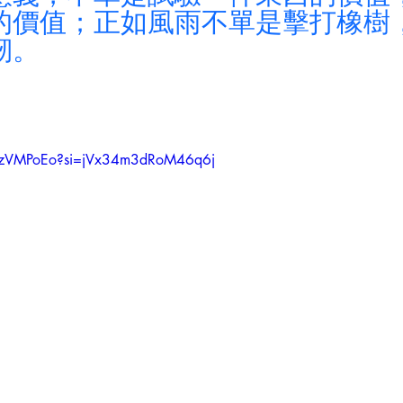
的價值；正如風雨不單是擊打橡樹
韌。
ppzVMPoEo?si=jVx34m3dRoM46q6j