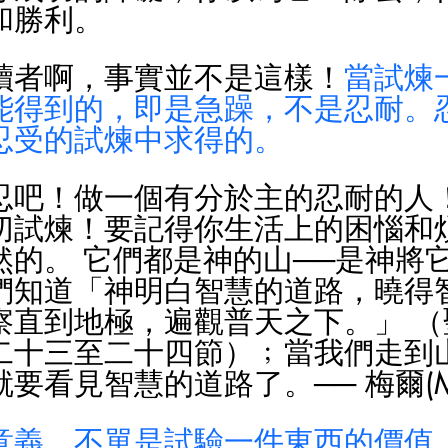
和勝利。
讀者啊，事實並不是這樣！
當試煉
能得到的，即是急躁，不是忍耐。
忍受的試煉中求得的。
忍吧！做一個有分於主的忍耐的人
切試煉！要記得你生活上的困惱和
然的。 它們都是神的山──是神將
們知道「神明白智慧的道路，曉得
察直到地極，遍觀普天之下。」 （
二十三至二十四節）﹔當我們走到
要看見智慧的道路了。── 梅爾(Me
意義，不單是試驗一件東西的價值