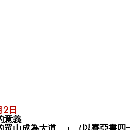
2日 
意義 
的眾山成為大道。」（以賽亞書四