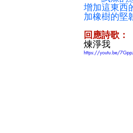
增加這東西
加橡樹的堅
回應詩歌：
煉淨我
https://youtu.be/7G