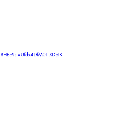
j2IRHEc?si=Ufdx4DfM0I_XDpIK