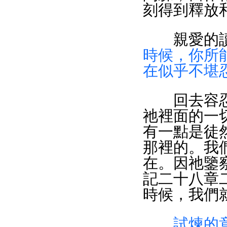
刻得到釋放
　　親愛的
時候，你所
在似乎不堪
　　回去容
祂裡面的一
有一點是徒
那裡的。我
在。因祂鑒
記二十八章
時候，我們就
試煉的