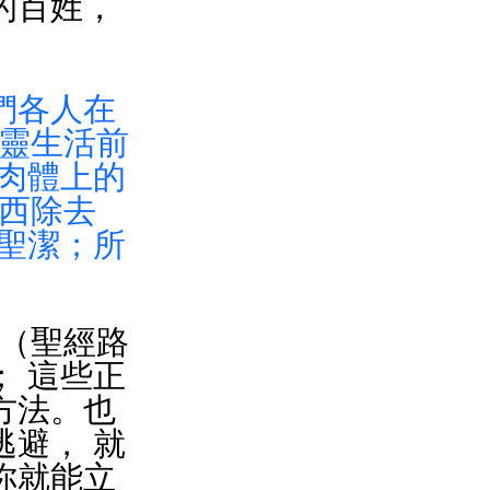
的百姓，
們各人在
屬靈生活前
肉體上的
東西除去
聖潔；所
」（聖經路
 這些正
方法。也
避， 就
你就能立