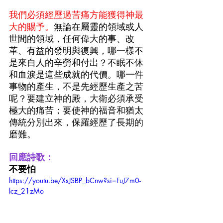
我們必須經歷過苦痛方能獲得神最
大的賜予。
無論在屬靈的領域或人
世間的領域，任何偉大的事、改
革、有益的發明與復興，哪一樣不
是來自人的辛勞和付出？不眠不休
和血淚是這些成就的代價。哪一件
事物的產生，不是先經歷生產之苦
呢？要建立神的殿，大衛必須承受
極大的痛苦；要使神的福音和猶太
傳統分別出來，保羅經歷了長期的
磨難。
回應詩歌：
不要怕
https://youtu.be/XsJSBP_bCnw?si=FuJ7m0-
lcz_21zMo