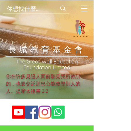
​長城教育基金會
​The Great Wall Education
Foundation Limited
你在許多見證人面前聽見我所教訓
的，也要交託那忠心能教導別人的
人。提摩太後書 2:2