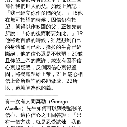
前作我們世人的父。如經上所記：
「我已經立你作多國的父。」18他
在無可指望的時候，因信仍有指
望，就得以作多國的父，正如先前
所說：「你的後裔將要如此。」19
他將近百歲的時候，雖然想到自己
的身體如同已死，撒拉的生育已經
斷絕，他的信心還是不軟弱；20並
且仰望上帝的應許，總沒有因不信
心裏起疑惑，反倒因信心裏得堅
固，將榮耀歸給上帝，21且滿心相
信上帝所應許的必能做成。22所
以，這就算為他的義。
-----------------------------------------------
有一次有人問莫勒（George 
Mueller）先生如何可以獲得堅強的
信心。這位信心之王回答說：「只
有一個方法，就是忍受試煉。我個