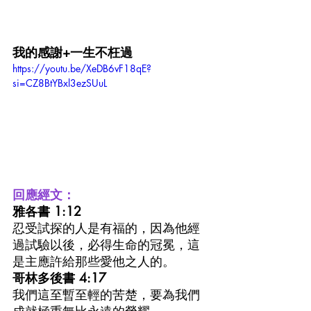
我的感謝+一生不枉過
https://youtu.be/XeDB6vF18qE?
si=CZ8BtYBxl3ezSUuL
回應經文：
雅各書 1:12 
忍受試探的人是有福的，因為他經
過試驗以後，必得生命的冠冕，這
是主應許給那些愛他之人的。
哥林多後書 4:17 
我們這至暫至輕的苦楚，要為我們