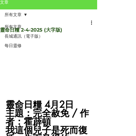
文章
所有文章
所有文章
靈命日糧 2-4-2025 (大字版)
長城通訊（電子版）
每日靈修
靈命日糧 4月2日 
主題：完全赦免 / 作
者：霍薜頓
我這個兒子是死而復