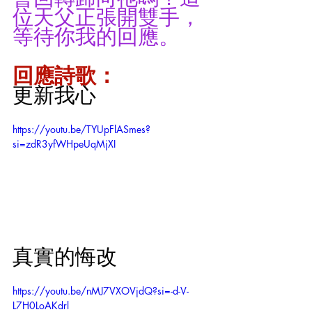
位天父正張開雙手，
等待你我的回應。
回應詩歌：
更新我心
https://youtu.be/TYUpFlASmes?
si=zdR3yfWHpeUqMjXI
真實的悔改
https://youtu.be/nMJ7VXOVjdQ?si=-d-V-
L7H0LoAKdrl 