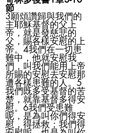
節
3願頌讚歸與我們的
主耶穌基督的父上
帝，就是發慈悲的
父，賜各樣安慰的上
帝。4我們在一切患
難中，他就安慰我
們，叫我們能用上帝
所賜的安慰去安慰那
遭各樣患難的人。5
我們既多受基督的苦
楚，就靠基督多得安
慰。6我們受患難
呢，是為叫你們得安
慰，得拯救；我們得
安慰呢，也是為叫你