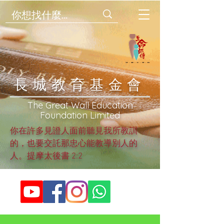
​長城教育基金會
​The Great Wall Education
Foundation Limited
你在許多見證人面前聽見我所教訓
的，也要交託那忠心能教導別人的
人。提摩太後書 2:2