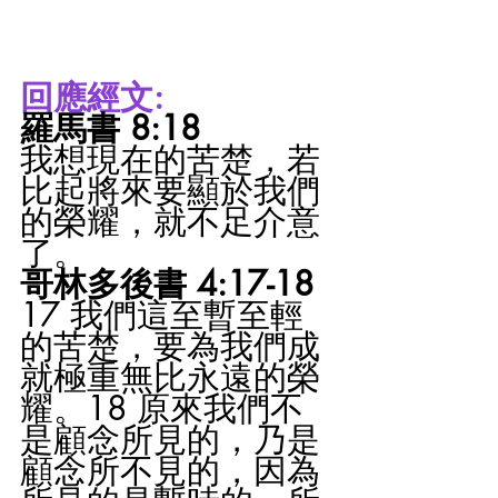
回應經文:
羅馬書 8:18
我想現在的苦楚，若
比起將來要顯於我們
的榮耀，就不足介意
了。
哥林多後書 4:17-18
17 我們這至暫至輕
的苦楚，要為我們成
就極重無比永遠的榮
耀。18 原來我們不
是顧念所見的，乃是
顧念所不見的，因為