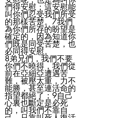
們得安慰；這安慰能
叫你們忍受我們所受
的那樣苦楚。7我們
為你們所存的盼望是
確定的，因為知道你
們既是同受苦楚，也
必同得安慰。
8弟兄們，我們不要
你們不曉得，我們從
前在亞細亞遭遇苦
難，被壓太重，力不
能勝，甚至連活命的
指望都絕了；9自己
心裏也斷定是必死
的，叫我們不靠自
己，只靠叫死人復活