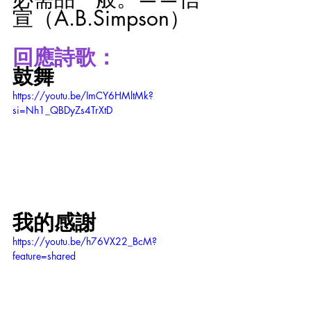
宣（A.B.Simpson）
回應詩歌：
鼓舞
https://youtu.be/ImCY6HMltMk?
si=Nh1_QBDyZs4TrXtD
我的感謝
https://youtu.be/h76VX22_BcM?
feature=shared