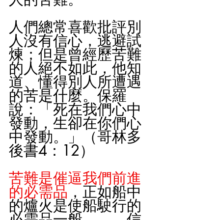
人們總常喜歡批評別
人沒有信心，逃避試
煉；但是曾經歷苦難
的人絕不如此，他知
道、懂得別人所遭遇
的苦是什麼。保羅
說：「死在我們心中
發動，生卻在你們心
中發動。」（哥林多
後書4：12）
苦難是催逼我們前進
的必需品
，正如船中
的爐火是使船駛行的
必需品一般。——信