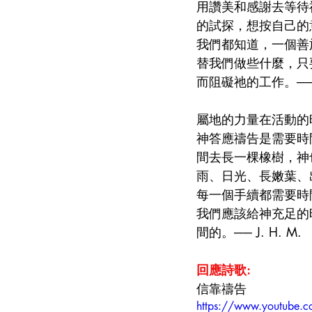
用讚美和感謝去等待
的試探，想按自己的
我們都知道，一個善
替我們做些什麼，只
而阻礙祂的工作。── C.
屬地的力量在活動的
神答應禱告是需要時
間去長一棵橡樹，神
雨、日光、長嫩葉、
每一個手續都需要時
我們應該給神充足的
間的。── J. H. M.
回應詩歌:
信靠禱告
https://www.youtube