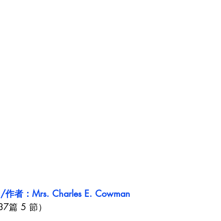
者：Mrs. Charles E. Cowman
7篇 5 節）