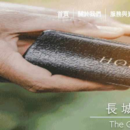
首頁
關於我們
服務與
​
​The 