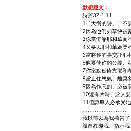
默想經文：
詩篇37:1-11
1〔大衛的詩。〕不
2因為他們如草快被
3你當倚靠耶和華而
4又要以耶和華為樂
5當將你的事交託耶
6他要使你的公義、
7你當默然倚靠耶和
8當止住怒氣、離棄
9因為作惡的、必被
10還有片時、惡人
11但謙卑人必承受
.........................
我以前以為我禱告了
親自教導我、指示我