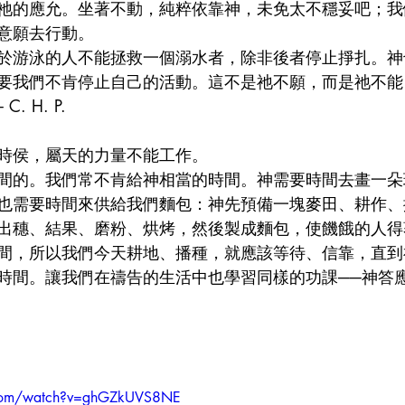
祂的應允。坐著不動，純粹依靠神，未免太不穩妥吧；我
意願去行動。
於游泳的人不能拯救一個溺水者，除非後者停止掙扎。神
要我們不肯停止自己的活動。這不是祂不願，而是祂不能
 H. P.
時侯，屬天的力量不能工作。
間的。我們常不肯給神相當的時間。神需要時間去畫一朵
也需要時間來供給我們麵包：神先預備一塊麥田、耕作、
出穗、結果、磨粉、烘烤，然後製成麵包，使饑餓的人得
間，所以我們今天耕地、播種，就應該等待、信靠，直到
時間。讓我們在禱告的生活中也學習同樣的功課──神答
.com/watch?v=ghGZkUVS8NE