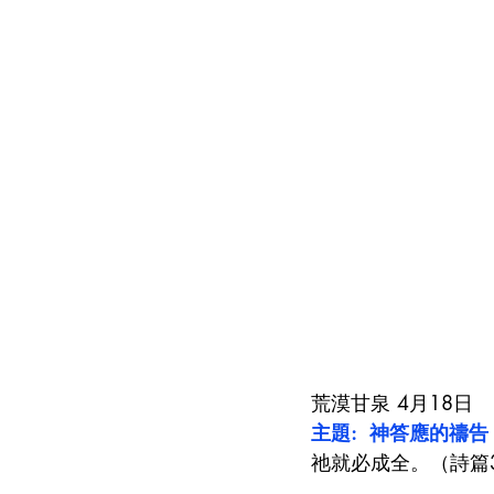
荒漠甘泉 4月18日
主題:  神答應的禱告 /作
祂就必成全。（詩篇3