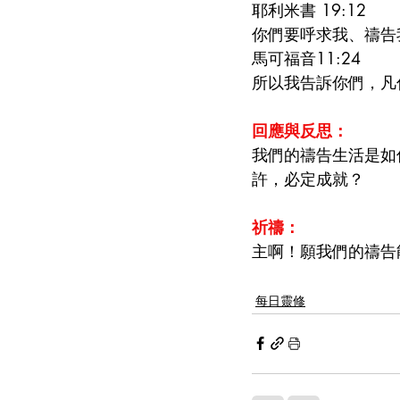
耶利米書 19:12
你們要呼求我、禱告
馬可福音11:24
所以我告訴你們，凡
回應與反思：
我們的禱告生活是如
許，必定成就？
祈禱：
主啊！願我們的禱告
每日靈修