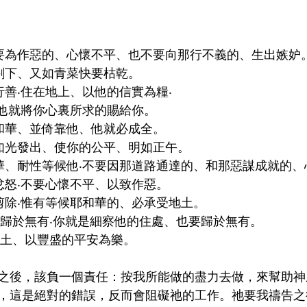
要為作惡的、心懷不平、也不要向那行不義的、生出嫉妒
割下、又如青菜快要枯乾。
行善‧住在地上、以他的信實為糧‧
‧他就將你心裏所求的賜給你。
和華、並倚靠他、他就必成全。
如光發出、使你的公平、明如正午。
華、耐性等候他‧不要因那道路通達的、和那惡謀成就的、
忿怒‧不要心懷不平、以致作惡。
剪除‧惟有等候耶和華的、必承受地土。
要歸於無有‧你就是細察他的住處、也要歸於無有。
地土、以豐盛的平安為樂。
之後，該負一個責任：按我所能做的盡力去做，來幫助神
，這是絕對的錯誤，反而會阻礙祂的工作。祂要我禱告之