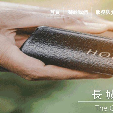
首頁
關於我們
服務與
​
​The 