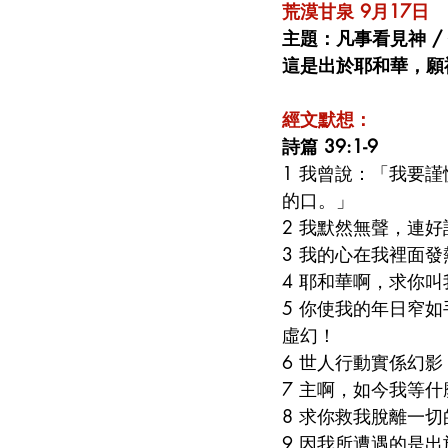
荒漠甘泉 9月17日
主題：凡事看見神 /
這是出於耶和華，願
經文默想： 
詩篇 39:1-9
1 我曾說：「我要
的口。」
2 我默然無聲，連
3 我的心在我裡面
4 耶和華啊，求你
5 你使我的年日窄
虛幻！
6 世人行動實係幻
7 主啊，如今我等
8 求你救我脫離一
9 因我所遭遇的是