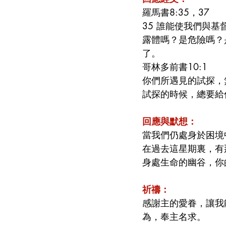
羅馬書8:35，37
35 誰能使我們與
露體嗎？是危險嗎？
了。
哥林多前書10:1
你們所遇見的試探，
試探的時候，總要給
回應與默想：
當我們仍處身於困境
在過去這星期裏，有
身處生命的幽谷，你
祈禱：
感謝主的愛眷，讓我
為，奉主名求。