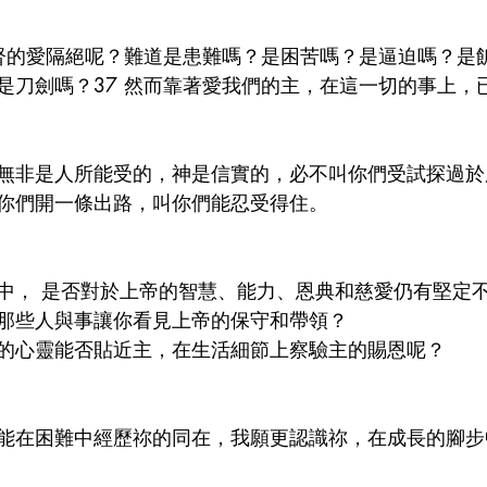
基督的愛隔絕呢？難道是患難嗎？是困苦嗎？是逼迫嗎？是
是刀劍嗎？37 然而靠著愛我們的主，在這一切的事上，
無非是人所能受的，神是信實的，必不叫你們受試探過於
你們開一條出路，叫你們能忍受得住。
中， 是否對於上帝的智慧、能力、恩典和慈愛仍有堅定
那些人與事讓你看見上帝的保守和帶領？
的心靈能否貼近主，在生活細節上察驗主的賜恩呢？
能在困難中經歷祢的同在，我願更認識祢，在成長的腳步