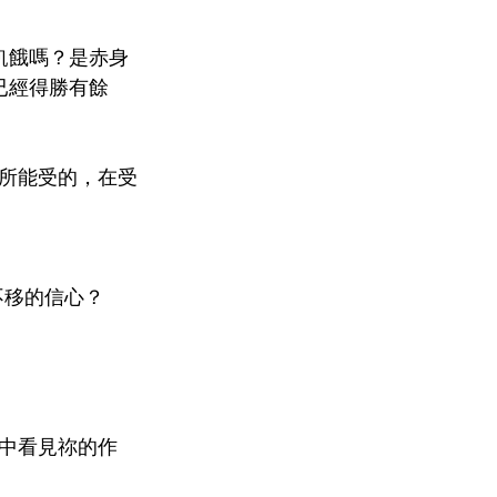
飢餓嗎？是赤身
已經得勝有餘
所能受的，在受
不移的信心？
中看見祢的作