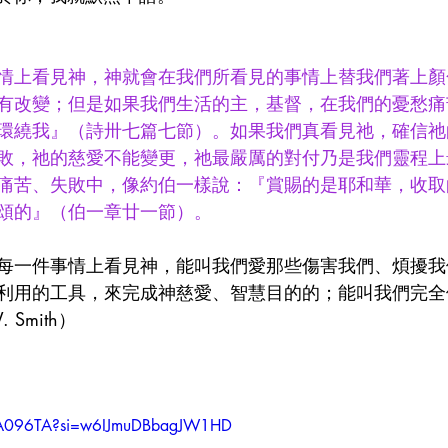
情上看見神，神就會在我們所看見的事情上替我們著上顏
有改變；但是如果我們生活的主，基督，在我們的憂愁痛
環繞我』（詩卅七篇七節）。如果我們真看見祂，確信祂
敗，祂的慈愛不能變更，祂最嚴厲的對付乃是我們靈程上
痛苦、失敗中，像約伯一樣說：『賞賜的是耶和華，收取
頌的』（伯一章廿一節）。
每一件事情上看見神，能叫我們愛那些傷害我們、煩擾我
利用的工具，來完成神慈愛、智慧目的的；能叫我們完全
Smith）
CRA096TA?si=w6IJmuDBbagJW1HD