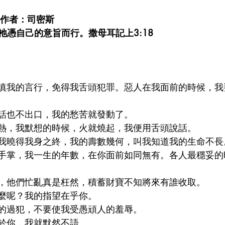
 作者：司密斯
祂憑自己的意旨而行。撒母耳記上3:18
謹慎我的言行，免得我舌頭犯罪。惡人在我面前的時候，
好話也不出口，我的愁苦就發動了。
發熱，我默想的時候，火就燒起，我便用舌頭說話。
叫我曉得我身之終，我的壽數幾何，叫我知道我的生命不長
如手掌，我一生的年數，在你面前如同無有。各人最穩妥
影，他們忙亂真是枉然，積蓄財寶不知將來有誰收取。
什麼呢？我的指望在乎你。
切的過犯，不要使我受愚頑人的羞辱。
出於你，我就默然不語。