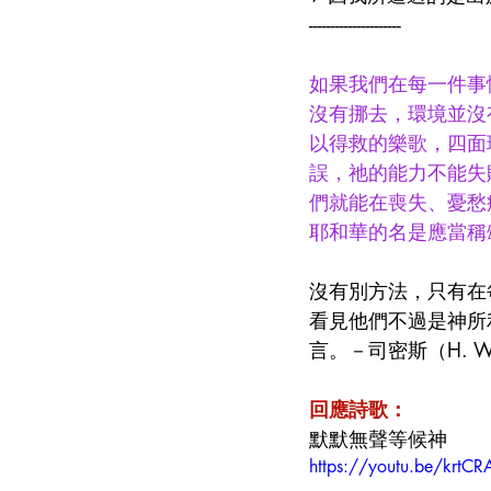
---------------------
如果我們在每一件事
沒有挪去，環境並沒
以得救的樂歌，四面
誤，祂的能力不能失
們就能在喪失、憂愁
耶和華的名是應當稱
沒有別方法，只有在
看見他們不過是神所
言。－司密斯（H. W. 
回應詩歌：
默默無聲等候神
https://youtu.be/krt