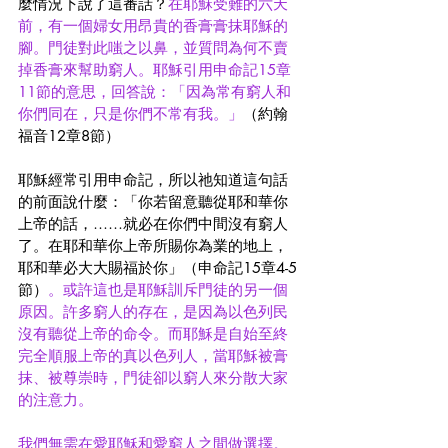
麼情況下說了這番話？
在耶穌受難的六天
前，有一個婦女用昂貴的香膏膏抹耶穌的
腳。門徒對此嗤之以鼻，並質問為何不賣
掉香膏來幫助窮人。耶穌引用申命記15章
11節的意思，回答說：「因為常有窮人和
你們同在，只是你們不常有我。」
（約翰
福音12章8節）
耶穌經常引用申命記，所以祂知道這句話
的前面說什麼：「你若留意聽從耶和華你
上帝的話，……就必在你們中間沒有窮人
了。在耶和華你上帝所賜你為業的地上，
耶和華必大大賜福於你」（申命記15章4-5
節）
。或許這也是耶穌訓斥門徒的另一個
原因。許多窮人的存在，是因為以色列民
沒有聽從上帝的命令。而耶穌是自始至終
完全順服上帝的真以色列人，當耶穌被膏
抹、被尊崇時，門徒卻以窮人來分散大家
的注意力。
我們無需在愛耶穌和愛窮人之間做選擇。