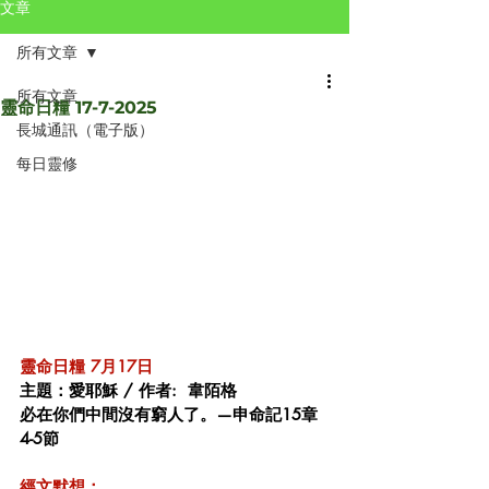
文章
所有文章
所有文章
靈命日糧 17-7-2025
長城通訊（電子版）
每日靈修
靈命日糧 7月17日 
主題：愛耶穌 / 作者:  韋陌格
必在你們中間沒有窮人了。—申命記15章
4-5節
經文默想：