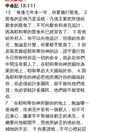
申命記 15:1-11
15 「每逢七年末一年，你要施行豁免。 2 
豁免的定例乃是這樣：凡債主要把所借給
鄰舍的豁免了，不可向鄰舍和弟兄追討，
因為耶和華的豁免年已經宣告了。 3 若借
給外邦人，你可以向他追討；但借給你弟
兄，無論是什麼，你要鬆手豁免了。 5 你
若留意聽從耶和華你神的話，謹守遵行我
今日所吩咐你這一切的命令，就必在你們
中間沒有窮人了。在耶和華你神所賜你為
業的地上，耶和華必大大賜福於你。 6 因
為耶和華你的神必照他所應許你的賜福於
你，你必借給許多國民，卻不致向他們借
貸；你必管轄許多國民，他們卻不能管轄
你。
7 「在耶和華你神所賜你的地上，無論哪一
座城裡，你弟兄中若有一個窮人，你不可
忍著心，攥著手不幫補你窮乏的弟兄， 8 
總要向他鬆開手，照他所缺乏的借給他，
補他的不足。 9 你要謹慎，不可心裡起惡