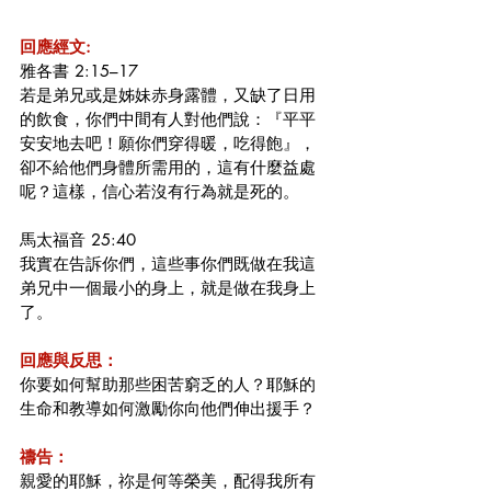
回應經文:
雅各書 2:15–17
若是弟兄或是姊妹赤身露體，又缺了日用
的飲食，你們中間有人對他們說：『平平
安安地去吧！願你們穿得暖，吃得飽』，
卻不給他們身體所需用的，這有什麼益處
呢？這樣，信心若沒有行為就是死的。
馬太福音 25:40
我實在告訴你們，這些事你們既做在我這
弟兄中一個最小的身上，就是做在我身上
了。
回應與反思：
你要如何幫助那些困苦窮乏的人？耶穌的
生命和教導如何激勵你向他們伸出援手？
禱告：
親愛的耶穌，祢是何等榮美，配得我所有