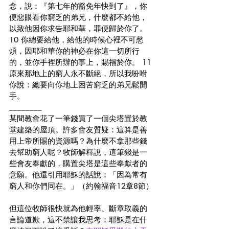
念，說：『第七年的豁免年快到了』，你
便惡眼看你窮乏的弟兄，什麼都不給他，
以致他因你求告耶和華，罪便歸於你了。 
10 你總要給他，給他的時候心裡不可愁
煩，因耶和華你的神必在你這一切所行
的，並你手裡所辦的事上，賜福於你。 11 
原來那地上的窮人永不斷絕，所以我吩咐
你說：總要向你地上困苦窮乏的弟兄鬆開
手。
________
某間教會花了一筆錢買了一個尖塔置於教
堂建築的屋頂。許多會友質疑：這算是善
用上帝所賜的資源嗎？為什麼不拿那些錢
去幫助窮人呢？牧師解釋說，這筆錢是一
些會友奉獻的，購置尖塔是這些奉獻者的
意願。他還引用耶穌的話說：「因為常有
窮人和你們同在。」（約翰福音12章8節）
但這位牧師很快就為他輕率、斷章取義的
言論道歉，這不禁讓我思考：耶穌是在什