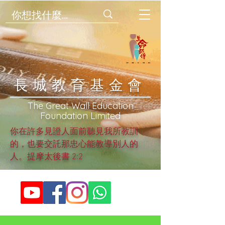
​長城教育基金會
​The Great Wall Education
Foundation Limited
你在許多見證人面前聽見我所教訓
的，也要交託那忠心能教導別人的
人。提摩太後書 2:2