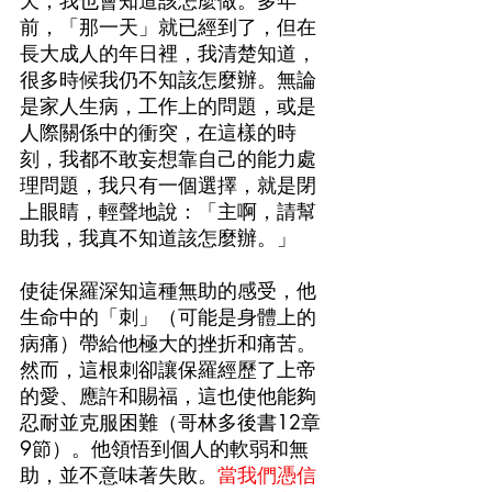
天，我也會知道該怎麼做。多年
前，「那一天」就已經到了，但在
長大成人的年日裡，我清楚知道，
很多時候我仍不知該怎麼辦。無論
是家人生病，工作上的問題，或是
人際關係中的衝突，在這樣的時
刻，我都不敢妄想靠自己的能力處
理問題，我只有一個選擇，就是閉
上眼睛，輕聲地說：「主啊，請幫
助我，我真不知道該怎麼辦。」
使徒保羅深知這種無助的感受，他
生命中的「刺」（可能是身體上的
病痛）帶給他極大的挫折和痛苦。
然而，這根刺卻讓保羅經歷了上帝
的愛、應許和賜福，這也使他能夠
忍耐並克服困難（哥林多後書12章
9節）。他領悟到個人的軟弱和無
助，並不意味著失敗。
當我們憑信