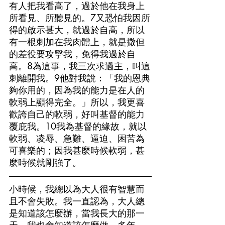
有人把我看高了，過於他在我身上
所看見、所聽見的。7又恐怕我因所
得的啟示甚大，就過於自高，所以
有一根刺加在我肉體上，就是撒但
的差役要攻擊我，免得我過於自
高。8為這事，我三次求過主，叫這
刺離開我。9他對我說：「我的恩典
夠你用的，因為我的能力是在人的
軟弱上顯得完全。」所以，我更喜
歡誇自己的軟弱，好叫基督的能力
覆庇我。10我為基督的緣故，就以
軟弱、凌辱、急難、逼迫、困苦為
可喜樂的；因我甚麼時候軟弱，甚
麼時候就剛強了。
小時候，我總以為大人很有智慧而
且不會失敗。我一直認為，大人總
是知道該怎麼辦，當我長大的那一