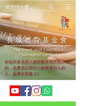
​長城教育基金會
​The Great Wall Education
Foundation Limited
你在許多見證人面前聽見我所教訓
的，也要交託那忠心能教導別人的
人。提摩太後書 2:2