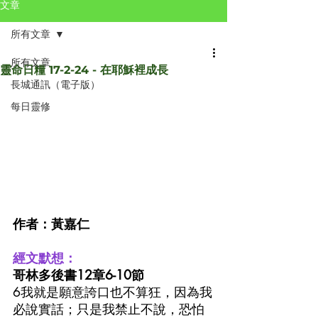
文章
所有文章
所有文章
靈命日糧 17-2-24 - 在耶穌裡成長
長城通訊（電子版）
每日靈修
作者：黃嘉仁
經文默想：
哥林多後書12章6-10節
6我就是願意誇口也不算狂，因為我
必說實話；只是我禁止不說，恐怕