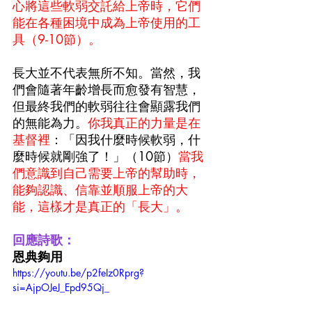
心將這些軟弱交託給上帝時，它們
能在各種困境中成為上帝使用的工
具（9-10節）。
長大並不代表無所不知。當然，我
們會隨著年齡增長而愈發有智慧，
但最終我們的軟弱往往會顯露我們
的無能為力。
你我真正的力量是在
基督裡
：「因我什麼時候軟弱，什
麼時候就剛強了！」（10節）
當我
們意識到自己需要上帝的幫助時，
能夠認識、信靠並順服上帝的大
能，這樣才是真正的「長大」。
回應詩歌：
恩典夠用
https://youtu.be/p2feIz0Rprg?
si=AjpOJeJ_Epd95Qj_