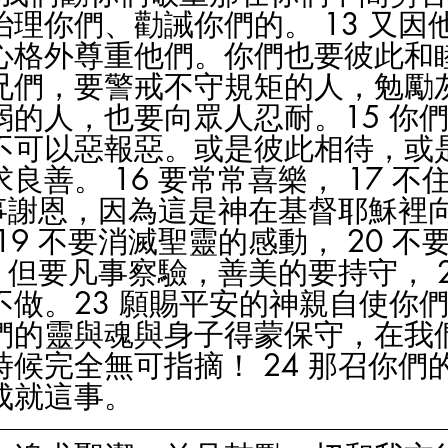
理你們、勸誡你們的。 13 又因
格外尊重他們。你們也要彼此和睦。
兄們，要警戒不守規矩的人，勉勵
弱的人，也要向眾人忍耐。15 你
不可以惡報惡。或是彼此相待，或
良善。 16 要常常喜樂， 17 不
凡事謝恩，因為這是神在基督耶穌裡
19 不要消滅聖靈的感動， 20 不
1 但要凡事察驗，善美的要持守， 2
不做。23 願賜平安的神親自使你
們的靈與魂與身子得蒙保守，在我
候完全無可指摘！ 24 那召你們
成就這事。