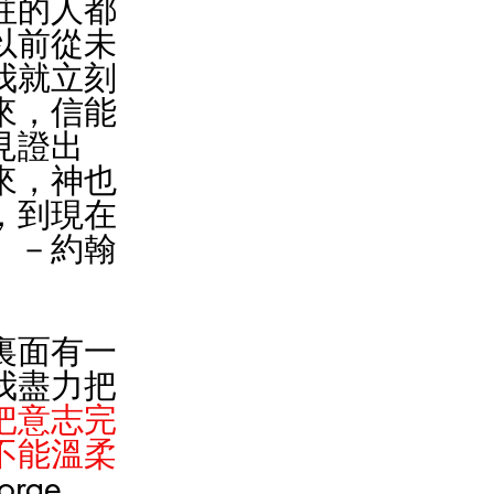
往的人都
以前從未
我就立刻
來，信能
見證出
來，神也
，到現在
。－約翰
裏面有一
我盡力把
把意志完
不能溫柔
rge 