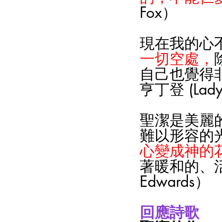
Fox）
現在我的心
一切空處，
自己也覺得
亨丁登 (Lady 
聖潔是美麗
難以形容的
心變成神的
著暖和的、活
Edwards）
回應詩歌