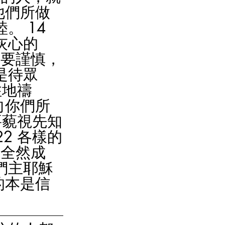
他們所做
 14 
灰心的
們要謹慎，
是待眾
住地禱
向你們所
要藐視先知
2 各樣的
們全然成
們主耶穌
的本是信