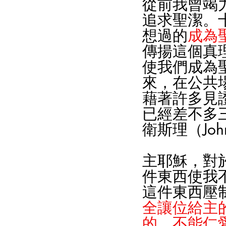
從前我曾竭
追求聖潔。
想過的
成為
傳揚這個真
使我們成為
來，在公共
藉著許多見
已經差不多
衛斯理（John
主耶穌，對
件東西使我
這件東西壓
全讓位給主
的，不能仁