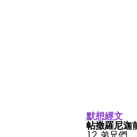
默想經文
帖撒羅尼迦前書
12 弟兄