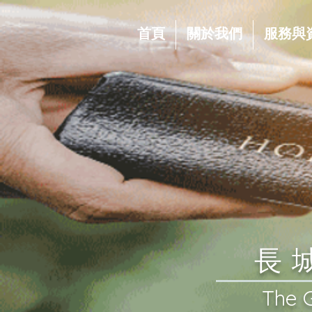
首頁
關於我們
服務與
​
​The 