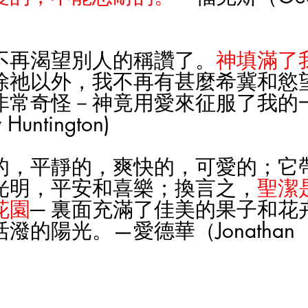
不再渴望別人的稱讚了。
神填滿了
除祂以外，我不再有甚麼希冀和慾
非常奇怪－神竟用愛來征服了我的
Huntington)
的，平靜的，爽快的，可愛的；它
光明，平安和喜樂；換言之，
聖潔
花園
─ 裏面充滿了佳美的果子和花
潑的陽光。—愛德華（Jonathan 