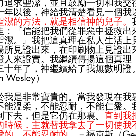
力追求聖潔，並且鼓勵一切和我交
十年以後，神給我清楚看見一個我
聖潔的方法，就是相信神的兒子。
理：『信能把我們從罪惡中拯救出
聖潔。』我把這真理在私人生活上
場所見證出來，在印刷物上見證出
證人來證實。我繼續傳揚這個真理
三十年了，神繼續給了我無數明證
 Wesley）
於我是非常寶貴的。當我發現在我
不能溫柔，不能忍耐，不能仁愛。
制下去，但是它仍在那裏。
直到我
的時候，主就替我拿去了一切使我
愛的，不能忍耐的。
－福克斯（Geo