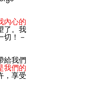
我內心的
望了。我
一切！－
帶給我們
是我們的
卉，享受