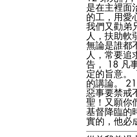
是在主裡面治
的工，用愛心
我們又勸弟
人，扶助軟
無論是誰都
人，常要追求
告， 18 
定的旨意。 
的講論。 2
惡事要禁戒
聖！又願你
基督降臨的時
實的，他必