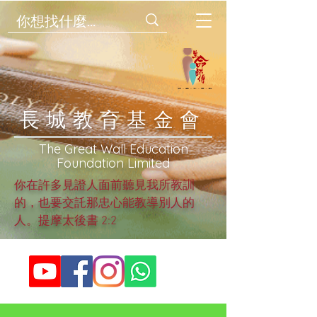
​長城教育基金會
​The Great Wall Education
Foundation Limited
你在許多見證人面前聽見我所教訓
的，也要交託那忠心能教導別人的
人。提摩太後書 2:2