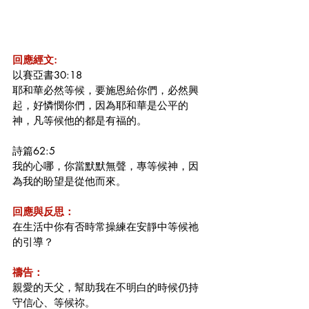
回應經文:
以賽亞書30:18
耶和華必然等候，要施恩給你們，必然興
起，好憐憫你們，因為耶和華是公平的
神，凡等候他的都是有福的。
詩篇62:5
我的心哪，你當默默無聲，專等候神，因
為我的盼望是從他而來。
回應與反思：
在生活中你有否時常操練在安靜中等候祂
的引導？
禱告：
親愛的天父，幫助我在不明白的時候仍持
守信心、等候祢。