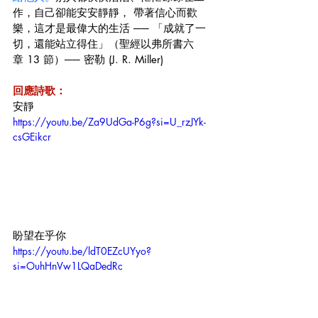
作，自己卻能安安靜靜， 帶著信心而歡
樂，這才是最偉大的生活 ── 「成就了一
切，還能站立得住」（聖經以弗所書六
章 13 節）── 密勒 (J. R. Miller)
回應詩歌：
安靜
https://youtu.be/Za9UdGa-P6g?si=U_rzJYk-
csGEikcr
盼望在乎你
https://youtu.be/ldT0EZcUYyo?
si=OuhHnVw1LQaDedRc