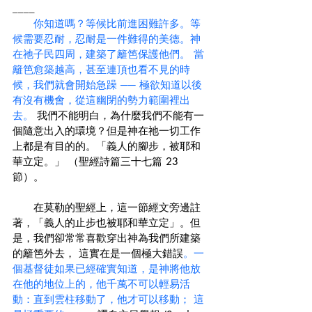
____
　你知道嗎？等候比前進困難許多。等
候需要忍耐，忍耐是一件難得的美德。神
在祂子民四周，建築了籬笆保護他們。 當
籬笆愈築越高，甚至連頂也看不見的時
候，我們就會開始急躁 ── 極欲知道以後
有沒有機會，從這幽閉的勢力範圍裡出
去。
 我們不能明白，為什麼我們不能有一
個隨意出入的環境？但是神在祂一切工作
上都是有目的的。「義人的腳步，被耶和
華立定。」 （聖經詩篇三十七篇 23 
節）。
　　在莫勒的聖經上，這一節經文旁邊註
著，「義人的止步也被耶和華立定」。但
是，我們卻常常喜歡穿出神為我們所建築
的籬笆外去， 這實在是一個極大錯誤
。一
個基督徒如果已經確實知道，是神將他放
在他的地位上的，他千萬不可以輕易活
動：直到雲柱移動了，他才可以移動； 這