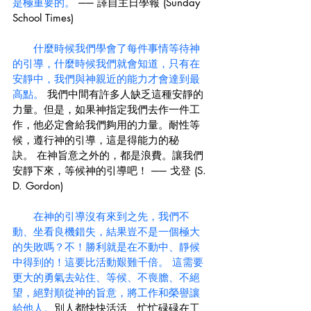
是極重要的。
 ── 譯自主日學報 (Sunday 
School Times)
什麼時候我們學會了每件事情等待神
的引導，什麼時候我們就會知道，只有在
安靜中，我們與神親近的能力才會達到最
高點。 
我們中間有許多人缺乏這種安靜的
力量。但是，如果神指定我們去作一件工
作，他必定會給我們夠用的力量。耐性等
候，遵行神的引導，這是得能力的秘
訣。 在神旨意之外的，都是浪費。讓我們
安靜下來，等候神的引導吧！ ── 戈登 (S. 
D. Gordon)
在神的引導沒有來到之先，我們不
動、坐看良機錯失，結果豈不是一個極大
的失敗嗎？不！勝利就是在不動中、靜候
中得到的！這要比活動艱難千倍。 這需要
更大的勇氣去站住、等候、不喪膽、不絕
望，絕對順從神的旨意，將工作和榮譽讓
給他人。
別人都快快活活、忙忙碌碌在工