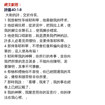
經文默想：
詩篇40:1-8
 大衛的詩，交於伶長。
1 我曾耐性等候耶和華，他垂聽我的呼求。
2 他從禍坑裡，從淤泥中，把我拉上來，使
我的腳立在磐石上，使我腳步穩當。
3 他使我口唱新歌，就是讚美我們神的話。
許多人必看見而懼怕，並要倚靠耶和華。
4 那倚靠耶和華，不理會狂傲和偏向虛假之
輩的，這人便為有福！
5 耶和華我的神啊，你所行的奇事，並你向
我們所懷的意念甚多，不能向你陳明。若
要陳明，其事不可勝數。
6 祭物和禮物你不喜悅，你已經開通我的耳
朵，燔祭和贖罪祭非你所要。
7 那時我說：「看哪，我來了，我的事在經
卷上已經記載了。
8 我的神啊，我樂意照你的旨意行，你的律
法在我心裡。」