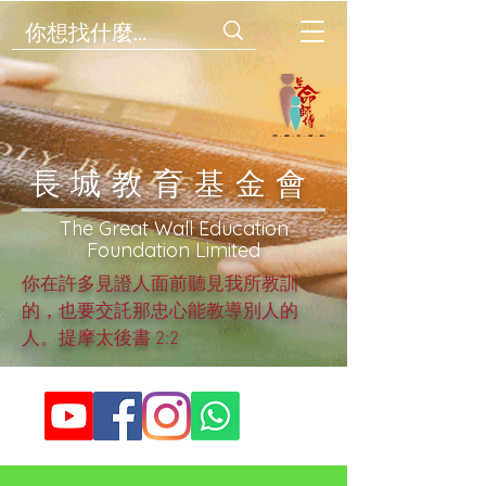
​長城教育基金會
​The Great Wall Education
Foundation Limited
你在許多見證人面前聽見我所教訓
的，也要交託那忠心能教導別人的
人。提摩太後書 2:2