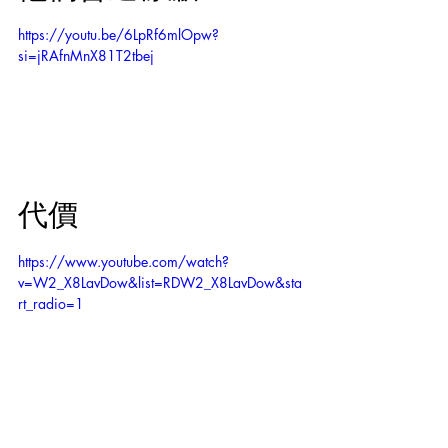
https://youtu.be/6LpRf6mlOpw?
si=jRAfnMnX81T2tbej
代價
https://www.youtube.com/watch?
v=W2_X8LavDow&list=RDW2_X8LavDow&sta
rt_radio=1