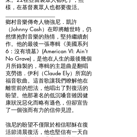
樣，在基督裏眾人也都要復活。
__________________
鄉村音樂傳奇人物強尼．凱許
（Johnny Cash）在即將離世時，仍
然懷抱對音樂的熱情，堅持繼續創
作。他的最後一張專輯《美國系列
6：沒有墳墓》(American VI: Ain’t 
No Grave)，是他在人生的最後幾個
月所錄製的，專輯的主題曲是翻唱
克勞德．伊利（Claude Ely）所寫的
福音歌曲。這首歌讓我們瞭解他在
離世前的想法，他唱出了對復活的
盼望。他那著名的低沉嗓音雖因健
康狀況惡化而略有遜色，但卻宣告
了一個強而有力的信仰見證。
強尼的盼望不僅限於相信耶穌在復
活節清晨復活，他也堅信有一天自