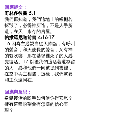
回應經文：
哥林多後書 5:1
我們原知道，我們這地上的帳棚若
拆毀了，必得神所造，不是人手所
造，在天上永存的房屋。
帖撒羅尼迦前書 4:16-17
16 因為主必親自從天降臨，有呼叫
的聲音，和天使長的聲音，又有神
的號吹響，那在基督裡死了的人必
先復活。17 以後我們這活著還存留
的人，必和他們一同被提到雲裡，
在空中與主相遇，這樣，我們就要
和主永遠同在。
回應與反思：
身體復活的盼望如何使你得安慰？
擁有這種盼望會有怎樣的信心表
現？