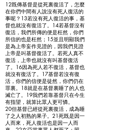
12既傳基督是從死裏復活了，怎麼
在你們中間有人說沒有死人復活的
事呢？13若沒有死人復活的事，基
督也就沒有復活了。14若基督沒有
復活，我們所傳的便是枉然，你們
所信的也是枉然；15並且明顯我們
是為上帝妄作見證的，因我們見證
上帝是叫基督復活了。若死人真不
復活，上帝也就沒有叫基督復活
了。16因為死人若不復活，基督也
就沒有復活了。17基督若沒有復
活，你們的信便是徒然，你們仍在
罪裏。18就是在基督裏睡了的人也
滅亡了。19我們若靠基督只在今生
有指望，就算比眾人更可憐。
20但基督已經從死裏復活，成為睡
了之人初熟的果子。21死既是因一
人而來，死人復活也是因一人而
來。22在亞當裏眾人都死了；照