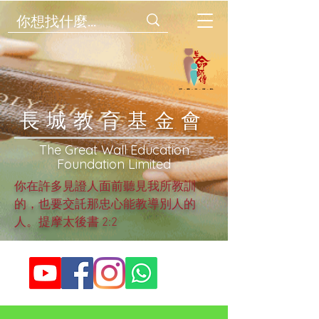
​長城教育基金會
​The Great Wall Education
Foundation Limited
你在許多見證人面前聽見我所教訓
的，也要交託那忠心能教導別人的
人。提摩太後書 2:2