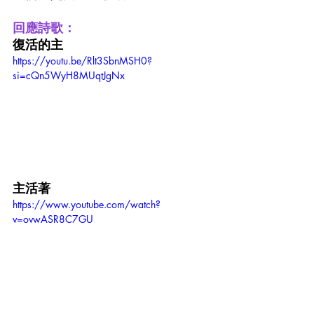
回應詩歌：
復活的主
https://youtu.be/Rlt3SbnMSH0?
si=cQn5WyH8MUqtJgNx
主活著
https://www.youtube.com/watch?
v=ovwASR8C7GU