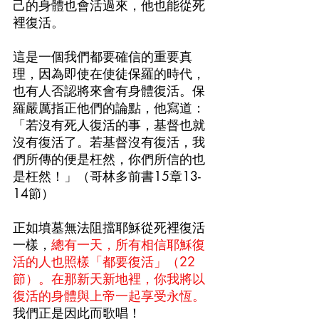
己的身體也會活過來，他也能從死
裡復活。
這是一個我們都要確信的重要真
理，因為即使在使徒保羅的時代，
也有人否認將來會有身體復活。保
羅嚴厲指正他們的論點，他寫道：
「若沒有死人復活的事，基督也就
沒有復活了。若基督沒有復活，我
們所傳的便是枉然，你們所信的也
是枉然！」（哥林多前書15章13-
14節）
正如墳墓無法阻擋耶穌從死裡復活
一樣，
總有一天，所有相信耶穌復
活的人也照樣「都要復活」（22
節）。在那新天新地裡，你我將以
復活的身體與上帝一起享受永恆。
我們正是因此而歌唱！